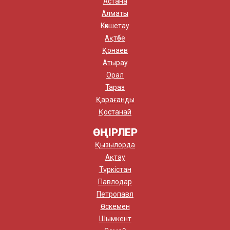
Астана
Алматы
Көкшетау
Ақтөбе
Қонаев
Атырау
Орал
Тараз
Қарағанды
Қостанай
ӨҢІРЛЕР
Қызылорда
Ақтау
Түркістан
Павлодар
Петропавл
Өскемен
Шымкент