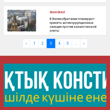
ЖАНЖАЛ
В Великобритании планируют
принять антикоррупционные
санкции против казахстанской
элиты
‹
1
2
3
4
5
...
›