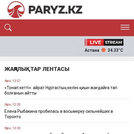
ЭКСКЛЮЗИВ
САЯСАТ
Астана
34.33°C
САЙЛАУ-2026
ЭКОНОМИКА
ҚОҒАМ
ОҚИҒА
ЖАҢАЛЫҚТАР ЛЕНТАСЫ
СҰХБАТ
News
бүгін, 12:57
«Тонап кетті»: Қайрат Нұртастың келіні қиын жағдайға тап
болғанын айтты
бүгін, 12:35
Елена Рыбакина пробилась в восьмерку сильнейших в
Торонто
бүгін, 12:20