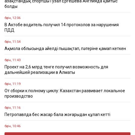
Қазақстандық спортшы Гузал Ергешева Англияда қайтыс
болды
бүгін, 12:06
В Актобе водитель получил 14 протоколов за нарушения
ПДД
бүгін, 11:54
Ақмола облысында әйелді пышақтап, пәтеріне қамап кеткен
бүгін, 11:43
Проект на 2,6 млрд тенге получил возможность для
дальнейшей реализации в Алматы
бүгін, 11:19
От сборки к полному циклу: Казахстан развивает локальное
производство
бүгін, 11:16
Петропавлда бес жасар бала жоғарыдан құлап кетті
бүгін, 10:46
Абай күні: Ұлы ақынның туғанына 181 жыл толды