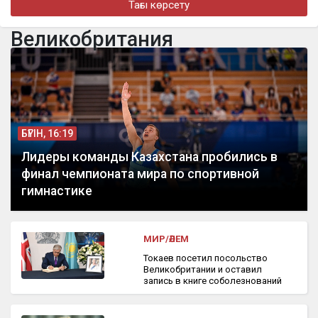
Тағы көрсету
бүгін, 10:35
Великобритания
Блогера «Маха.dxb» объявили в международный розыск
БҮГІН, 16:19
Лидеры команды Казахстана пробились в
финал чемпионата мира по спортивной
гимнастике
МИР/ӘЛЕМ
Токаев посетил посольство
Великобритании и оставил
запись в книге соболезнований