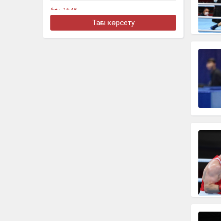
бүгін, 16:48
Алматыда жеңіл көлік тоқтап тұрған
Тағы көрсету
жүк көлігімен соқтығысты
бүгін, 16:30
Четыре бронзовые медали
завоевали казахстанцы на турнире в
Джакарте
бүгін, 16:11
«Әкем радикал емес»: қамаудағы
ақсақалдың қызы Тоқаевтан әділдік
сұрады