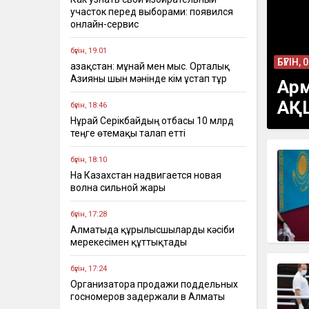
участок перед выборами: появился
онлайн-сервис
бүгін, 19:01
БҮГІН, 
Қазақстан: мұнай мен мыс. Орталық
Азияны шын мәнінде кім ұстап тұр
Арм
АҚШ
бүгін, 18:46
Нұрай Серікбайдың отбасы 10 млрд
теңге өтемақы талап етті
бүгін, 18:10
На Казахстан надвигается новая
волна сильной жары
бүгін, 17:28
Алматыда құрылысшыларды кәсіби
мерекесімен құттықтады
бүгін, 17:24
Организатора продажи поддельных
госномеров задержали в Алматы