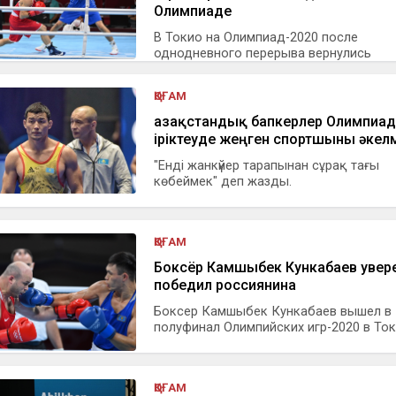
Олимпиаде
В Токио на Олимпиад-2020 после
однодневного перерыва вернулись
соревнования...
ҚОҒАМ
Қазақстандық бапкерлер Олимпиад
іріктеуде жеңген спортшыны әкел
"Енді жанкүйер тарапынан сұрақ тағы
көбеймек" деп жазды.
ҚОҒАМ
Боксёр Камшыбек Кункабаев увер
победил россиянина
Боксер Камшыбек Кункабаев вышел в
полуфинал Олимпийских игр-2020 в Токио
ҚОҒАМ