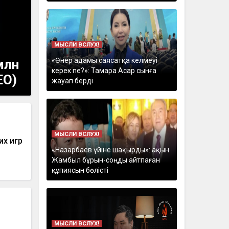
МЫСЛИ ВСЛУХ!
«Өнер адамы саясатқа келмеуі
млн
керек пе?»: Тамара Асар сынға
ЕО)
жауап берді
МЫСЛИ ВСЛУХ!
их игр
«Назарбаев үйіне шақырды»: ақын
Жамбыл бұрын-соңды айтпаған
құпиясын бөлісті
МЫСЛИ ВСЛУХ!