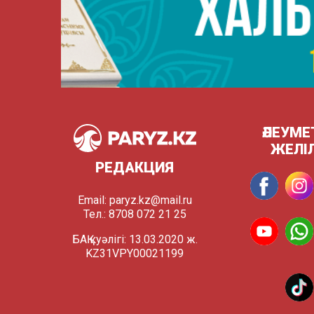
ӘЛЕУМЕ
ЖЕЛІ
РЕДАКЦИЯ
Email:
paryz.kz@mail.ru
Тел.: 8708 072 21 25
БАҚ куәлігі: 13.03.2020 ж.
KZ31VPY00021199