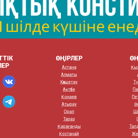
ТТІК
ӨҢІРЛЕР
ӨҢ
ЛЕР
Астана
Қы
Алматы
Көкшетау
Тү
Ақтөбе
Па
Қонаев
Пе
Атырау
Ө
Орал
Ш
Тараз
Қарағанды
Тал
Қостанай
Же