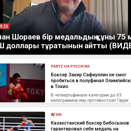
09:25
ан Шораев бір медальдың құны 75 
 доллары тұратынын айтты (ВИД
PARYZ НА РУССКОМ
Боксер Закир Сафиуллин не смог
пробиться в полуфинал Олимпийск
в Токио
В четвертьфинале категории до 63
килограммов ему противостоял Гарри
Гарсайд...
ҚОҒАМ
Казахстанский боксер Бибосынов
гарантировал себе медаль на