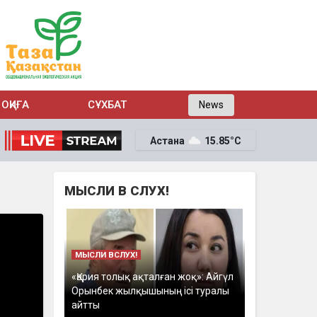
ОҚИҒА
СҰХБАТ
News
Астана
15.85°C
МЫСЛИ В СЛУХ!
МЫСЛИ ВСЛУХ!
«Қария толық ақталған жоқ»: Айгүл
Орынбек жылқышының ісі туралы
айтты