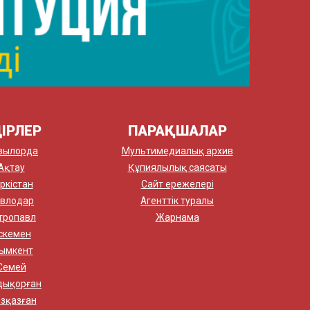
ІРЛЕР
ПАРАҚШАЛАР
зылорда
Мультимедиалық архив
Ақтау
Құпиялылық саясаты
ркістан
Сайт ережелері
влодар
Агенттік туралы
тропавл
Жарнама
скемен
ымкент
Семей
дықорған
зқазған