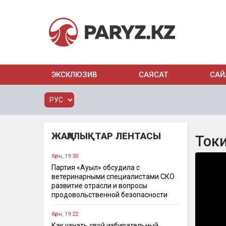
ЭКСКЛЮЗИВ
САЯСАТ
САЙ
ЖАҢАЛЫҚТАР ЛЕНТАСЫ
Ток
бүгін, 19:30
Партия «Ауыл» обсудила с
ветеринарными специалистами СКО
развитие отрасли и вопросы
продовольственной безопасности
бүгін, 19:22
Как узнать свой избирательный