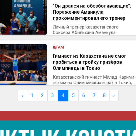
"Он дрался на обезболивающих":
Поражение Аманкула
прокомментировал его тренер
Личный тренер казахстанского
боксера Абильхана Аманкула,
выступающего...
ҚОҒАМ
Гимнаст из Казахстана не смог
пробиться в тройку призёров
Олимпиады в Токио
Казахстанский гимнаст Милад Карими 
пятым на Олимпийских играх в Токио,...
‹
1
2
3
4
5
6
7
8
›