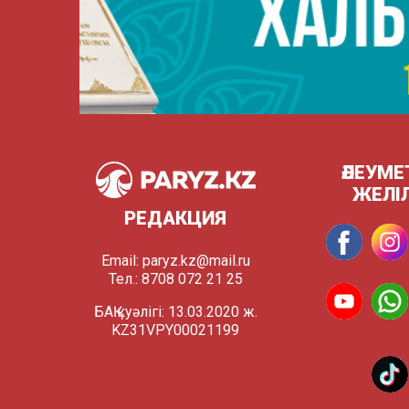
ӘЛЕУМЕ
ЖЕЛІ
РЕДАКЦИЯ
Email:
paryz.kz@mail.ru
Тел.: 8708 072 21 25
БАҚ куәлігі: 13.03.2020 ж.
KZ31VPY00021199