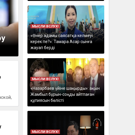
МЫСЛИ ВСЛУХ!
«Өнер адамы саясатқа келмеуі
ру
керек пе?»: Тамара Асар сынға
жауап берді
в
МЫСЛИ ВСЛУХ!
«Назарбаев үйіне шақырды»: ақын
Жамбыл бұрын-соңды айтпаған
ской,
құпиясын бөлісті
т
МЫСЛИ ВСЛУХ!