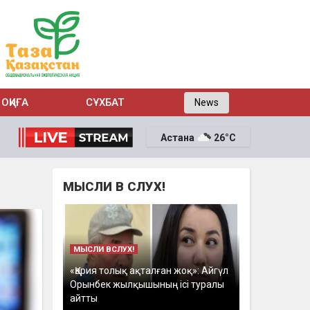
ОҚИҒА
СҰХБАТ
News
Астана
26°C
МЫСЛИ В СЛУХ!
МЫСЛИ ВСЛУХ!
«Қария толық ақталған жоқ»: Айгүл
Орынбек жылқышының ісі туралы
айтты