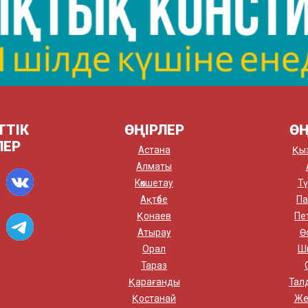
ТТІК
ӨҢІРЛЕР
ӨҢ
ЛЕР
Астана
Қы
Алматы
Көкшетау
Тү
Ақтөбе
Па
Қонаев
Пе
Атырау
Ө
Орал
Ш
Тараз
Қарағанды
Тал
Қостанай
Же