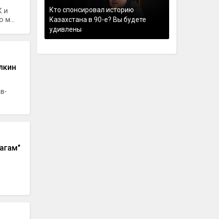
Кто спонсировал историю
 и
м...
Казахстана в 90-е? Вы будете
удивлены
лкин
в-
магам"