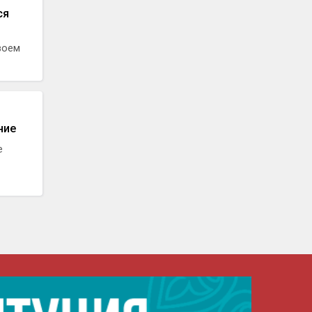
ся
воем
ние
е