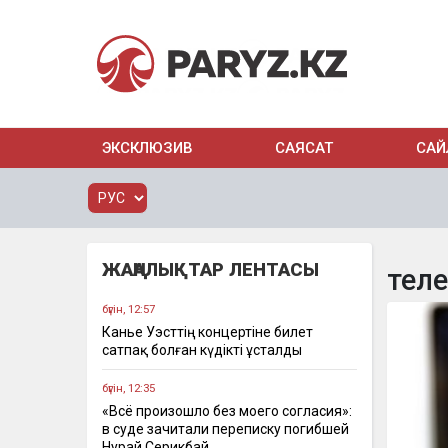
ЭКСКЛЮЗИВ
САЯСАТ
САЙ
ЖАҢАЛЫҚТАР ЛЕНТАСЫ
тел
бүгін, 12:57
Канье Уэсттің концертіне билет
сатпақ болған күдікті ұсталды
бүгін, 12:35
«Всё произошло без моего согласия»:
в суде зачитали переписку погибшей
Нурай Серикбай