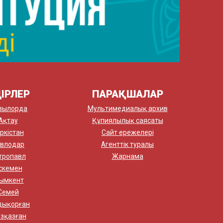
ІРЛЕР
ПАРАҚШАЛАР
зылорда
Мультимедиалық архив
Ақтау
Құпиялылық саясаты
ркістан
Сайт ережелері
влодар
Агенттік туралы
тропавл
Жарнама
скемен
ымкент
Семей
дықорған
зқазған