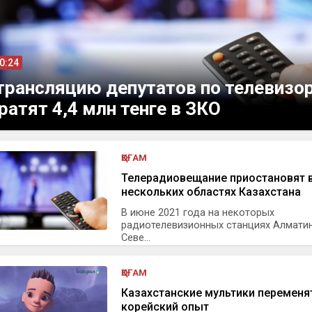
10:24
трансляцию депутатов по телевизо
ратят 4,4 млн тенге в ЗКО
ҚОҒАМ
Телерадиовещание приостановят 
нескольких областях Казахстана
В июне 2021 года на некоторых
радиотелевизионных станциях Алматин
Севе...
ҚОҒАМ
Казахстанские мультики переменя
корейский опыт