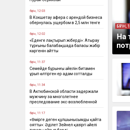
бүгін, 12:03
В Кокшетау афера с арендой бизнеса
обернулась ущербом в 2,5 млн тенге
БҮГІН, 
бүгін, 12:02
На 
«Еденге лақтырып жіберді»: Атырау
пот
тұрғыны балабақшада баласы жәбір
көргенін айтты
бүгін, 11:37
Семейде бұрынғы әйелін битамен
ұрып өлтірген ер адам сотталды
бүгін, 11:34
В Актюбинской области задержали
мужчину за многолетнее
преследование экс-возлюбленной
бүгін, 11:17
«Өмірге деген құлшынысымды қайта
оятты»: Әділет Зейнел қазіргі әйелі