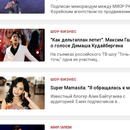
Подписан меморандум между МИОР РК
Корейским агентством по продвижению 
ШОУ-БИЗНЕС
"Как дельтаплан летит". Максим Га
о голосе Димаша Кудайбергена
На съемках российского ТВ-шоу "Точь-
точь" одна из участниц...
ШОУ-БИЗНЕС
Super Mamasita: "Я обращалась к 
Известный блогер Алия Байтугаева с
аудиторией 5 млн подписчиков в...
МИР/ӘЛЕМ