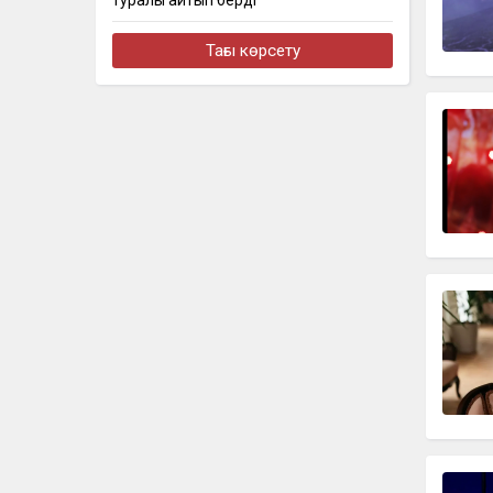
туралы айтып берді
бүгін, 11:05
Тағы көрсету
22-летнего парня осудили за помощь
телефонным мошенникам в
Костанайской области
бүгін, 10:43
«Дұғада болайық»: МузАРТ тобының
әншісі Кенжебек Жанәбілов
жансақтау бөліміне түсті
бүгін, 10:42
Самородное золото незаконно
добывали в Кызылординской
области