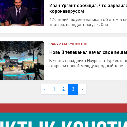
Иван Ургант сообщил, что заразил
коронавирусом
42-летний шоумен написал об этом в с
твиттер, передает paryz.kz&nb...
PARYZ НА РУССКОМ
Новый телеканал начал свое веща
В честь праздника Наурыз в Туркестан
открыли новый международный теле...
‹
1
2
3
›