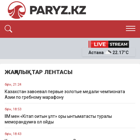
ЭКСКЛЮЗИВ
САЯСАТ
Астана
22.17°C
САЙЛАУ-2026
ЭКОНОМИКА
ҚОҒАМ
ОҚИҒА
ЖАҢАЛЫҚТАР ЛЕНТАСЫ
СҰХБАТ
News
бүгін, 21:24
Казахстан завоевал первые золотые медали чемпионата
Азии по гребному марафону
бүгін, 18:53
ІІМ мен «Кітап оқитын ұлт» қоры ынтымақтастық туралы
меморандумға қол қойды
бүгін, 18:43