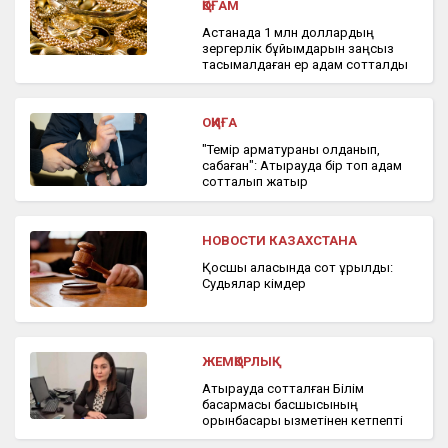
ҚОҒАМ
Астанада 1 млн доллардың
зергерлік бұйымдарын заңсыз
тасымалдаған ер адам сотталды
ОҚИҒА
"Темір арматураны қолданып,
сабаған": Атырауда бір топ адам
сотталып жатыр
НОВОСТИ КАЗАХСТАНА
Қосшы қаласында сот құрылды:
Судьялар кімдер
ЖЕМҚОРЛЫҚ
Атырауда сотталған Білім
басқармасы басшысының
орынбасары қызметінен кетпепті