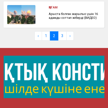
ҚОҒАМ
Арыста болған жарылыс үшін 16
адамды соттап жіберді (ВИДЕО)
‹
1
2
3
›