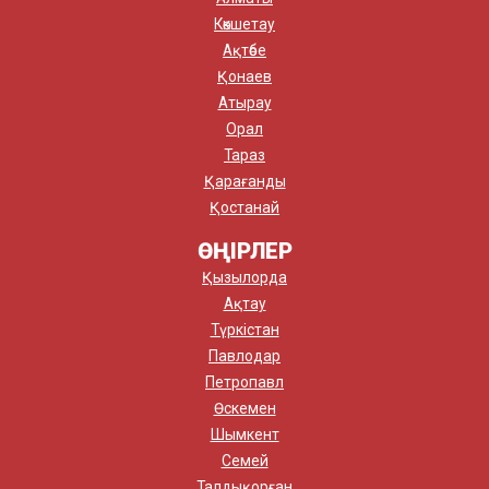
Көкшетау
Ақтөбе
Қонаев
Атырау
Орал
Тараз
Қарағанды
Қостанай
ӨҢІРЛЕР
Қызылорда
Ақтау
Түркістан
Павлодар
Петропавл
Өскемен
Шымкент
Семей
Талдықорған