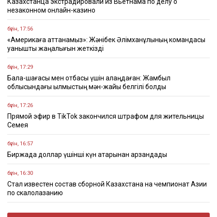
Казахстанца экстрадировали из Вьетнама по делу о
незаконном онлайн-казино
бүгін, 17:56
«Америкаға аттанамыз»: Жәнібек Әлімханұлының командасы
қуанышты жаңалығын жеткізді
бүгін, 17:29
Бала-шағасы мен отбасы үшін алаңдаған: Жамбыл
облысындағы қылмыстың мән-жайы белгілі болды
бүгін, 17:26
Прямой эфир в TikTok закончился штрафом для жительницы
Семея
бүгін, 16:57
Биржада доллар үшінші күн қатарынан арзандады
бүгін, 16:30
Стал известен состав сборной Казахстана на чемпионат Азии
по скалолазанию
бүгін, 16:22