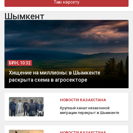
Тағы көрсету
«Өмірге деген құлшынысымды қайта оятты»: Әділет Зейнел
қазіргі әйелі туралы айтып берді
Шымкент
бүгін, 11:05
22-летнего парня осудили за помощь телефонным
мошенникам в Костанайской области
БҮГІН, 10:32
Хищение на миллионы: в Шымкенте
раскрыта схема в агросекторе
НОВОСТИ КАЗАХСТАНА
Крупный канал незаконной
миграции перекрыт в Шымкенте
НОВОСТИ КАЗАХСТАНА