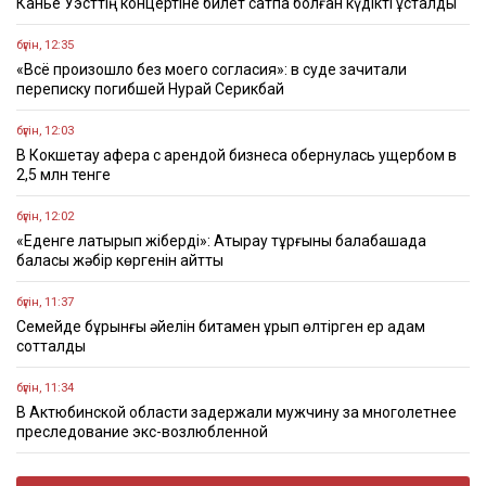
Канье Уэсттің концертіне билет сатпақ болған күдікті ұсталды
бүгін, 12:35
«Всё произошло без моего согласия»: в суде зачитали
переписку погибшей Нурай Серикбай
бүгін, 12:03
В Кокшетау афера с арендой бизнеса обернулась ущербом в
2,5 млн тенге
бүгін, 12:02
«Еденге лақтырып жіберді»: Атырау тұрғыны балабақшада
баласы жәбір көргенін айтты
бүгін, 11:37
Семейде бұрынғы әйелін битамен ұрып өлтірген ер адам
сотталды
бүгін, 11:34
В Актюбинской области задержали мужчину за многолетнее
преследование экс-возлюбленной
бүгін, 11:17