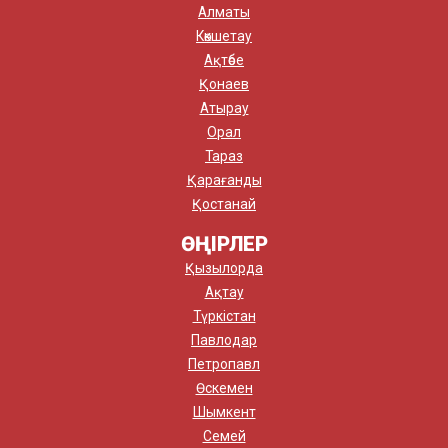
Алматы
Көкшетау
Ақтөбе
Қонаев
Атырау
Орал
Тараз
Қарағанды
Қостанай
ӨҢІРЛЕР
Қызылорда
Ақтау
Түркістан
Павлодар
Петропавл
Өскемен
Шымкент
Семей