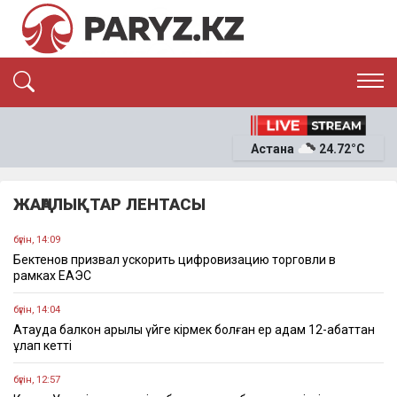
ЭКСКЛЮЗИВ
САЯСАТ
Астана
24.72°C
САЙЛАУ-2026
ЭКОНОМИКА
ҚОҒАМ
ОҚИҒА
ЖАҢАЛЫҚТАР ЛЕНТАСЫ
СҰХБАТ
News
бүгін, 14:09
Бектенов призвал ускорить цифровизацию торговли в
рамках ЕАЭС
бүгін, 14:04
Ақтауда балкон арқылы үйге кірмек болған ер адам 12-қабаттан
құлап кетті
бүгін, 12:57