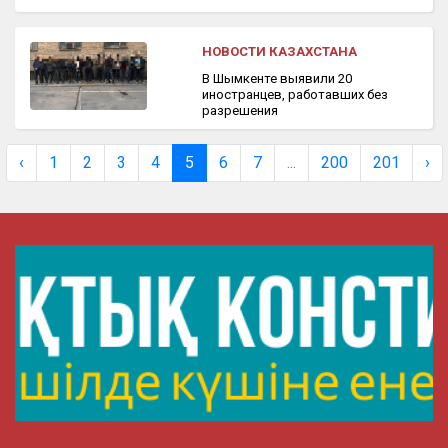
НОВОСТИ КАЗАХСТАНА
В Шымкенте выявили 20
иностранцев, работавших без
разрешения
‹
1
2
3
4
5
6
7
...
200
201
›