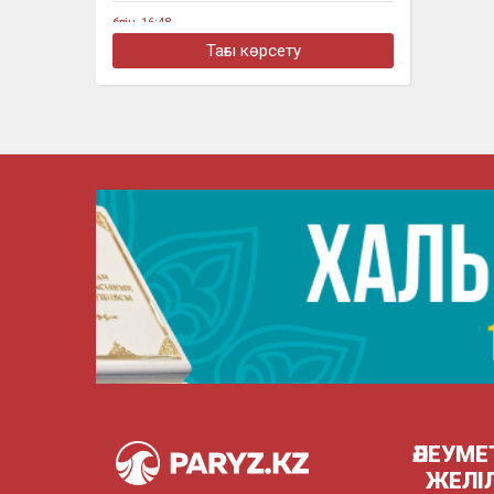
бүгін, 16:48
Алматыда жеңіл көлік тоқтап тұрған
Тағы көрсету
жүк көлігімен соқтығысты
бүгін, 16:30
Четыре бронзовые медали
завоевали казахстанцы на турнире в
Джакарте
бүгін, 16:11
«Әкем радикал емес»: қамаудағы
ақсақалдың қызы Тоқаевтан әділдік
сұрады
ӘЛЕУМЕ
ЖЕЛІ