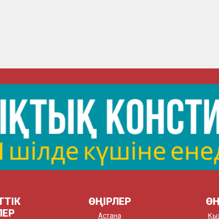
ТТІК
ӨҢІРЛЕР
ӨҢ
ЛЕР
Астана
Қы