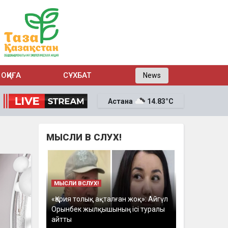
ОҚИҒА
СҰХБАТ
News
Астана
14.83°C
МЫСЛИ В СЛУХ!
МЫСЛИ ВСЛУХ!
«Қария толық ақталған жоқ»: Айгүл
Орынбек жылқышының ісі туралы
айтты