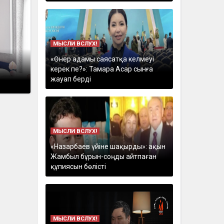
МЫСЛИ ВСЛУХ!
«Өнер адамы саясатқа келмеуі
керек пе?»: Тамара Асар сынға
жауап берді
МЫСЛИ ВСЛУХ!
«Назарбаев үйіне шақырды»: ақын
Жамбыл бұрын-соңды айтпаған
құпиясын бөлісті
МЫСЛИ ВСЛУХ!