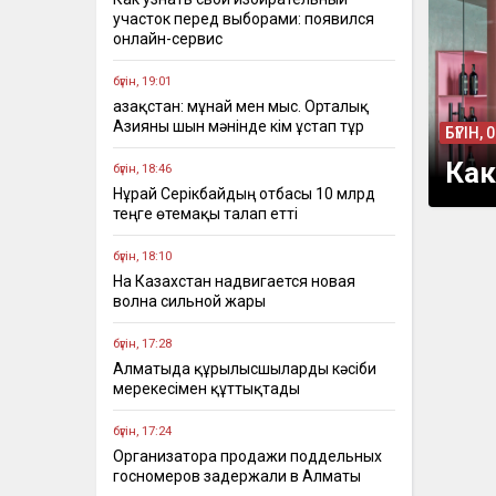
участок перед выборами: появился
онлайн-сервис
бүгін, 19:01
Қазақстан: мұнай мен мыс. Орталық
Азияны шын мәнінде кім ұстап тұр
БҮГІН, 
Как
бүгін, 18:46
Нұрай Серікбайдың отбасы 10 млрд
теңге өтемақы талап етті
бүгін, 18:10
На Казахстан надвигается новая
волна сильной жары
бүгін, 17:28
Алматыда құрылысшыларды кәсіби
мерекесімен құттықтады
бүгін, 17:24
Организатора продажи поддельных
госномеров задержали в Алматы