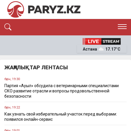
ЭКСКЛЮЗИВ
САЯСАТ
Астана
17.17°C
САЙЛАУ-2026
ЭКОНОМИКА
ҚОҒАМ
ОҚИҒА
ЖАҢАЛЫҚТАР ЛЕНТАСЫ
СҰХБАТ
News
бүгін, 19:30
Партия «Ауыл» обсудила с ветеринарными специалистами
СКО развитие отрасли и вопросы продовольственной
безопасности
бүгін, 19:22
Как узнать свой избирательный участок перед выборами:
появился онлайн-сервис
бүгін, 19:01