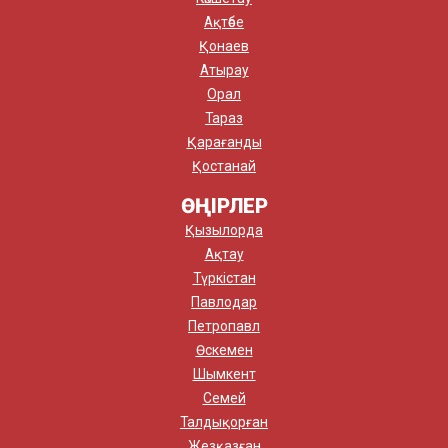
Ақтөбе
Қонаев
Атырау
Орал
Тараз
Қарағанды
Қостанай
ӨҢІРЛЕР
Қызылорда
Ақтау
Түркістан
Павлодар
Петропавл
Өскемен
Шымкент
Семей
Талдықорған
Жезқазған