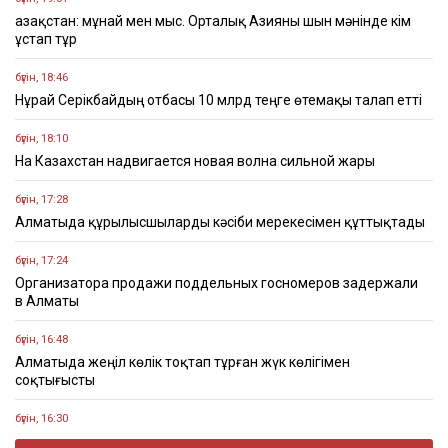
Қазақстан: мұнай мен мыс. Орталық Азияны шын мәнінде кім
ұстап тұр
бүгін, 18:46
Нұрай Серікбайдың отбасы 10 млрд теңге өтемақы талап етті
бүгін, 18:10
На Казахстан надвигается новая волна сильной жары
бүгін, 17:28
Алматыда құрылысшыларды кәсіби мерекесімен құттықтады
бүгін, 17:24
Организатора продажи поддельных госномеров задержали
в Алматы
бүгін, 16:48
Алматыда жеңіл көлік тоқтап тұрған жүк көлігімен
соқтығысты
бүгін, 16:30
Четыре бронзовые медали завоевали казахстанцы на