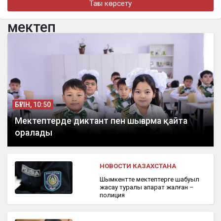
Тағы көрсету
турнире в Джакарте
мектеп
бүгін, 16:11
«Әкем радикал емес»: қамаудағы ақсақалдың қызы
Тоқаевтан әділдік сұрады
БҮГІН, 10:50
Мектептерде диктант пен шығарма қайта
оралады
НОВОСТИ КАЗАХСТАНА
Шымкентте мектептерге шабуыл
жасау туралы ақпарат жалған –
полиция