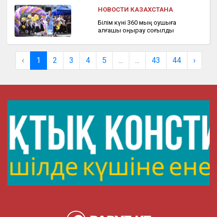
НОВОСТИ КАЗАХСТАНА
Білім күні 360 мың оқушыға
алғашқы қоңырау соғылды
‹
1
2
3
4
5
...
...
43
44
›