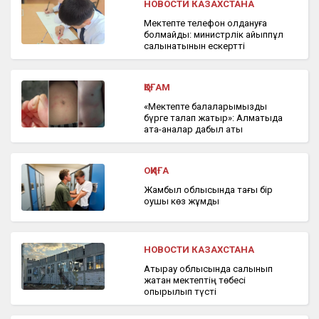
НОВОСТИ КАЗАХСТАНА
Мектепте телефон қолдануға
болмайды: министрлік айыппұл
салынатынын ескертті
ҚОҒАМ
«Мектепте балаларымызды
бүрге талап жатыр»: Алматыда
ата-аналар дабыл қақты
ОҚИҒА
Жамбыл облысында тағы бір
оқушы көз жұмды
НОВОСТИ КАЗАХСТАНА
Атырау облысында салынып
жатқан мектептің төбесі
опырылып түсті