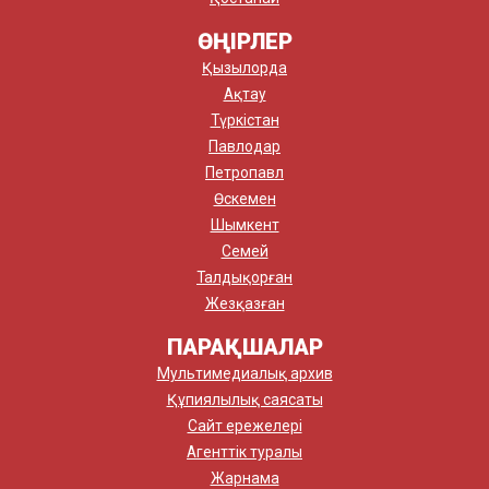
ӨҢІРЛЕР
Қызылорда
Ақтау
Түркістан
Павлодар
Петропавл
Өскемен
Шымкент
Семей
Талдықорған
Жезқазған
ПАРАҚШАЛАР
Мультимедиалық архив
Құпиялылық саясаты
Сайт ережелері
Агенттік туралы
Жарнама