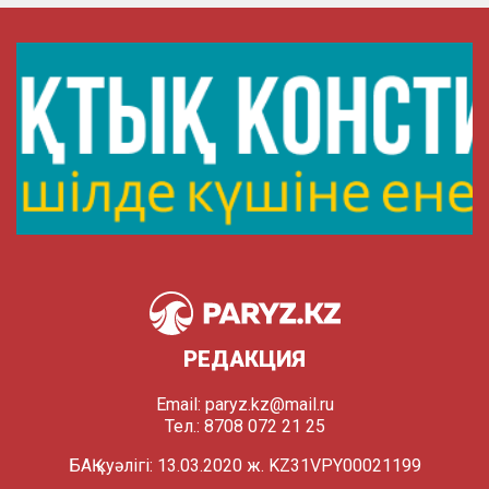
РЕДАКЦИЯ
Email:
paryz.kz@mail.ru
Тел.: 8708 072 21 25
БАҚ куәлігі: 13.03.2020 ж. KZ31VPY00021199