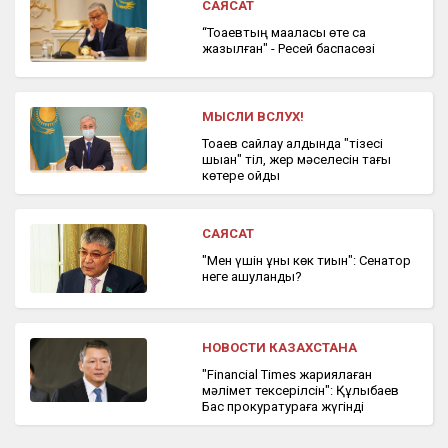
САЯСАТ
“Тоқаевтың мақаласы өте сақ
жазылған" - Ресей баспасөзі
МЫСЛИ ВСЛУХ!
Тоқаев сайлау алдында "тізесі
шыққан" тіл, жер мәселесін тағы
көтере қойды
САЯСАТ
"Мен үшін құны көк тиын": Сенатор
неге ашуланды?
НОВОСТИ КАЗАХСТАНА
"Financial Times жариялаған
мәлімет тексерілсін": Құлыбаев
Бас прокуратураға жүгінді