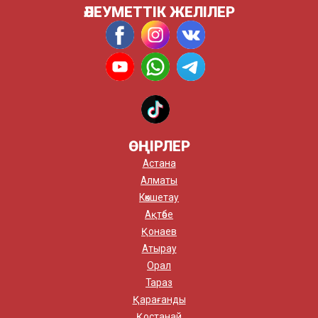
ӘЛЕУМЕТТІК ЖЕЛІЛЕР
ӨҢІРЛЕР
Астана
Алматы
Көкшетау
Ақтөбе
Қонаев
Атырау
Орал
Тараз
Қарағанды
Қостанай