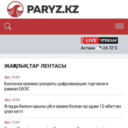
ЭКСКЛЮЗИВ
САЯСАТ
Астана
24.72°C
САЙЛАУ-2026
ЭКОНОМИКА
ҚОҒАМ
ОҚИҒА
ЖАҢАЛЫҚТАР ЛЕНТАСЫ
СҰХБАТ
News
бүгін, 14:09
Бектенов призвал ускорить цифровизацию торговли в
рамках ЕАЭС
бүгін, 14:04
Ақтауда балкон арқылы үйге кірмек болған ер адам 12-қабаттан
құлап кетті
бүгін, 12:57