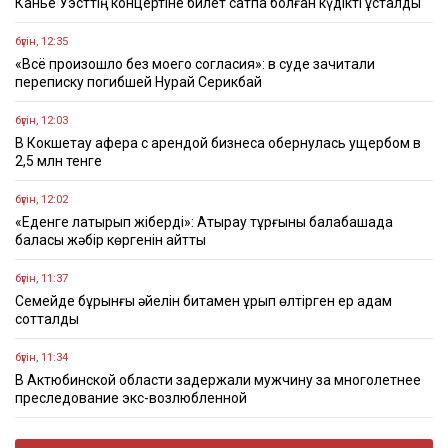
Канье Уэсттің концертіне билет сатпақ болған күдікті ұсталды
бүгін, 12:35
«Всё произошло без моего согласия»: в суде зачитали
переписку погибшей Нурай Серикбай
бүгін, 12:03
В Кокшетау афера с арендой бизнеса обернулась ущербом в
2,5 млн тенге
бүгін, 12:02
«Еденге лақтырып жіберді»: Атырау тұрғыны балабақшада
баласы жәбір көргенін айтты
бүгін, 11:37
Семейде бұрынғы әйелін битамен ұрып өлтірген ер адам
сотталды
бүгін, 11:34
В Актюбинской области задержали мужчину за многолетнее
преследование экс-возлюбленной
бүгін, 11:17