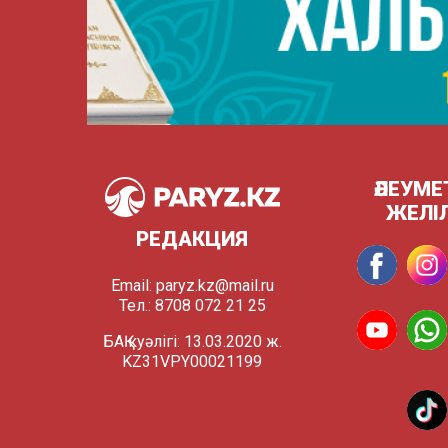
ӘЛЕУМЕ
ЖЕЛІ
РЕДАКЦИЯ
Email:
paryz.kz@mail.ru
Тел.: 8708 072 21 25
БАҚ куәлігі: 13.03.2020 ж.
KZ31VPY00021199