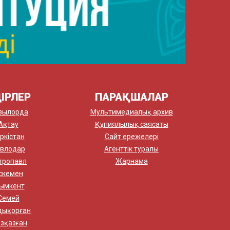
ІРЛЕР
ПАРАҚШАЛАР
зылорда
Мультимедиалық архив
Ақтау
Құпиялылық саясаты
ркістан
Сайт ережелері
влодар
Агенттік туралы
тропавл
Жарнама
скемен
ымкент
Семей
дықорған
зқазған