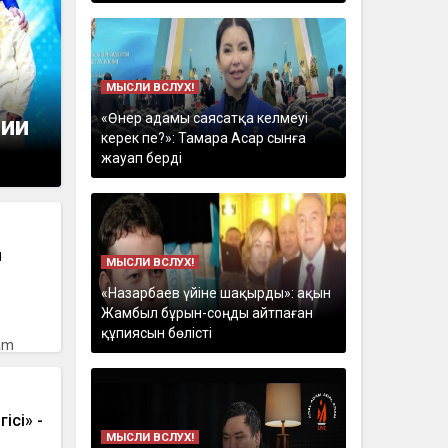
МЫСЛИ ВСЛУХ!
«Өнер адамы саясатқа келмеуі
мии
керек пе?»: Тамара Асар сынға
жауап берді
н
МЫСЛИ ВСЛУХ!
«Назарбаев үйіне шақырды»: ақын
Жамбыл бұрын-соңды айтпаған
құпиясын бөлісті
am
ісі» -
МЫСЛИ ВСЛУХ!