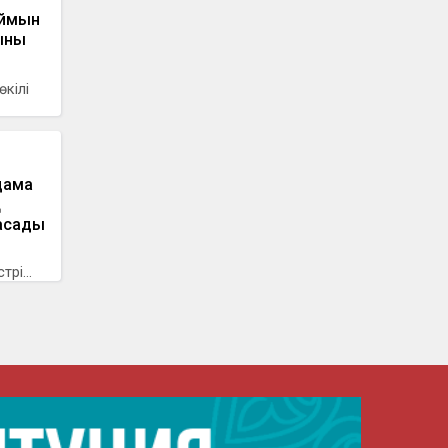
аймын
ының
өкілі
дама
қ
жасады
рі...