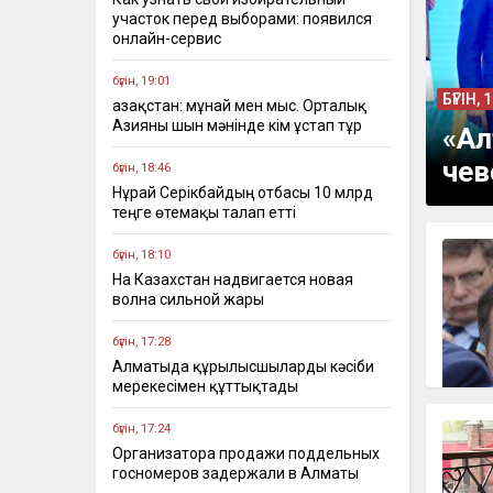
участок перед выборами: появился
онлайн-сервис
бүгін, 19:01
БҮГІН, 
Қазақстан: мұнай мен мыс. Орталық
Азияны шын мәнінде кім ұстап тұр
«Ал
чев
бүгін, 18:46
Нұрай Серікбайдың отбасы 10 млрд
теңге өтемақы талап етті
бүгін, 18:10
На Казахстан надвигается новая
волна сильной жары
бүгін, 17:28
Алматыда құрылысшыларды кәсіби
мерекесімен құттықтады
бүгін, 17:24
Организатора продажи поддельных
госномеров задержали в Алматы