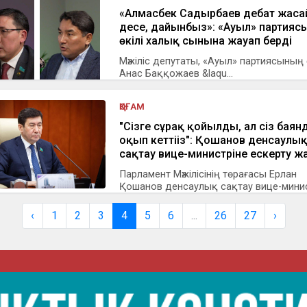
«Алмасбек Садырбаев дебат жас
десе, дайынбыз»: «Ауыл» партияс
өкілі халық сынына жауап берді
Мәжіліс депутаты, «Ауыл» партиясының 
Анас Баққожаев &laqu...
ҚОҒАМ
"Сізге сұрақ қойылды, ал сіз баян
оқып кеттіңіз": Қошанов денсаулы
сақтау вице-министріне ескерту 
Парламент Мәжілісінің төрағасы Ерлан
Қошанов денсаулық сақтау вице-минист
‹
1
2
3
4
5
6
...
26
27
›