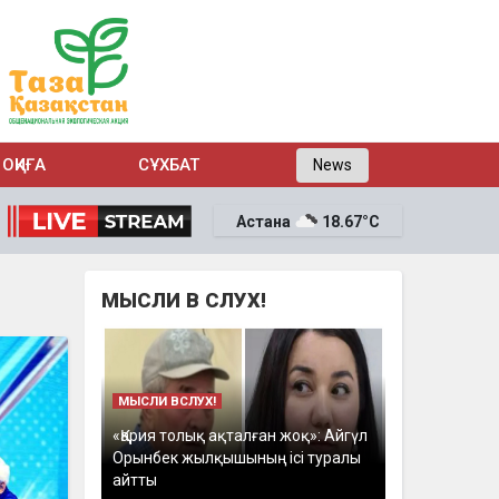
ОҚИҒА
СҰХБАТ
News
Астана
18.67°C
МЫСЛИ В СЛУХ!
МЫСЛИ ВСЛУХ!
«Қария толық ақталған жоқ»: Айгүл
Орынбек жылқышының ісі туралы
айтты