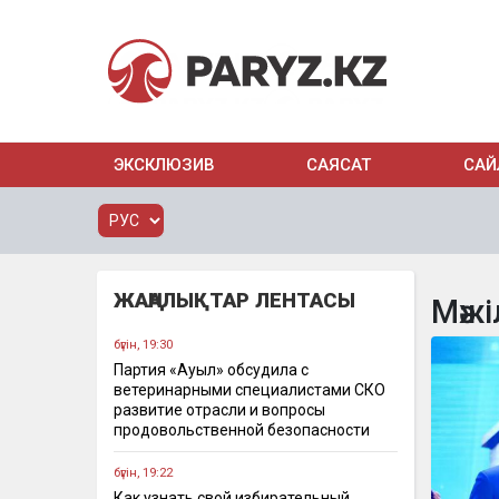
ЭКСКЛЮЗИВ
САЯСАТ
САЙ
ЖАҢАЛЫҚТАР ЛЕНТАСЫ
Мәжі
бүгін, 19:30
Партия «Ауыл» обсудила с
ветеринарными специалистами СКО
развитие отрасли и вопросы
продовольственной безопасности
бүгін, 19:22
Как узнать свой избирательный