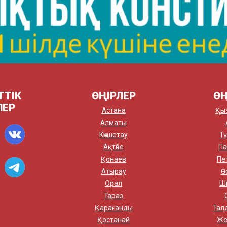
ТТІК
ӨҢІРЛЕР
ӨҢ
ЛЕР
Астана
Қы
Алматы
Көкшетау
Тү
Ақтөбе
Па
Қонаев
Пе
Атырау
Ө
Орал
Ш
Тараз
Қарағанды
Тал
Қостанай
Же