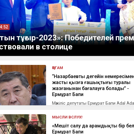
14:52
тын тұғыр-2023»: Победителей пре
ствовали в столице
ҚОҒАМ
“Назарбаевтың деңгейін немересіме
жасты қызға ғашықтығы туралы
жазғанынан бағалауға болады” -
Ермұрат Бапи
Мәжіліс депутаты Ермұрат Бапи Adal Ad
youtube арнасына берген сұхбат...
МЫСЛИ ВСЛУХ!
«Мешіт салу да арамдықтың бір белг
Ермұрат Бапи