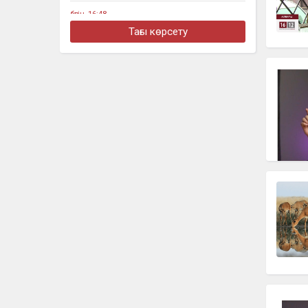
бүгін, 16:48
Алматыда жеңіл көлік тоқтап тұрған
Тағы көрсету
жүк көлігімен соқтығысты
бүгін, 16:30
Четыре бронзовые медали
завоевали казахстанцы на турнире в
Джакарте
бүгін, 16:11
«Әкем радикал емес»: қамаудағы
ақсақалдың қызы Тоқаевтан әділдік
сұрады