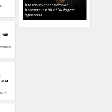
Кто спонсировал историю
am
Казахстана в 90-е? Вы будете
удивлены
ынан
 мүшесі
:
ысты
өкілі