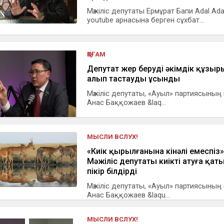
Мәжіліс депутаты Ермұрат Бапи Adal Ad
youtube арнасына берген сұхбат...
ҚОҒАМ
Депутат жер беруді әкімдік құзыр
алып тастауды ұсынды
Мәжіліс депутаты, «Ауыл» партиясының
Анас Баққожаев &laq...
МЫСЛИ ВСЛУХ!
«Киік қырылғанына кінәлі емеспіз»
Мәжіліс депутаты киікті атуға қат
пікір білдірді
Мәжіліс депутаты, «Ауыл» партиясының 
Анас Баққожаев &laqu...
МЫСЛИ ВСЛУХ!