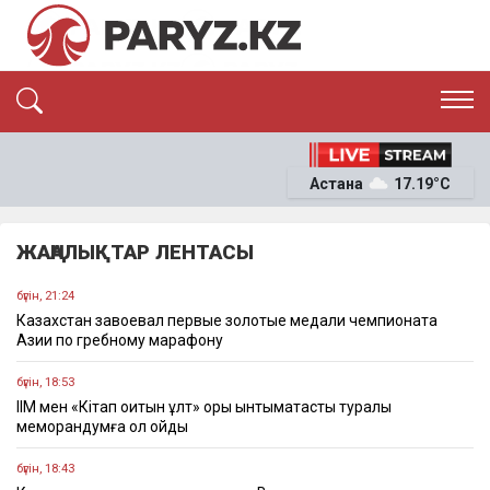
ЭКСКЛЮЗИВ
САЯСАТ
Астана
17.19°C
САЙЛАУ-2026
ЭКОНОМИКА
ҚОҒАМ
ОҚИҒА
ЖАҢАЛЫҚТАР ЛЕНТАСЫ
СҰХБАТ
News
бүгін, 21:24
Казахстан завоевал первые золотые медали чемпионата
Азии по гребному марафону
бүгін, 18:53
ІІМ мен «Кітап оқитын ұлт» қоры ынтымақтастық туралы
меморандумға қол қойды
бүгін, 18:43