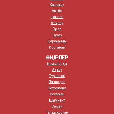
Көкшетау
Ақтөбе
Қонаев
Атырау
Орал
Тараз
Қарағанды
Қостанай
ӨҢІРЛЕР
Қызылорда
Ақтау
Түркістан
Павлодар
Петропавл
Өскемен
Шымкент
Семей
Талдықорған