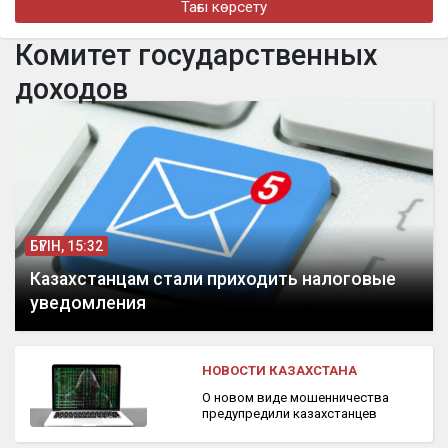
Тағы көрсету
Алматыда наурызда жол апатынан қаза тапқан қыздың әкесі
қайтадан 100 млн теңге талап етті
Комитет государственных
бүгін, 16:00
доходов
Доллар еще на 2 тенге снизился
БҮГІН, 15:32
Казахстанцам стали приходить налоговые
уведомления
НОВОСТИ КАЗАХСТАНА
О новом виде мошенничества
предупредили казахстанцев