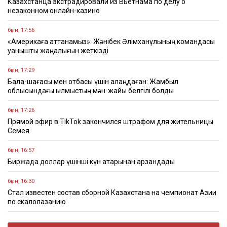
Казахстанца экстрадировали из Вьетнама по делу о
незаконном онлайн-казино
бүгін, 17:56
«Америкаға аттанамыз»: Жәнібек Әлімханұлының командасы
қуанышты жаңалығын жеткізді
бүгін, 17:29
Бала-шағасы мен отбасы үшін алаңдаған: Жамбыл
облысындағы қылмыстың мән-жайы белгілі болды
бүгін, 17:26
Прямой эфир в TikTok закончился штрафом для жительницы
Семея
бүгін, 16:57
Биржада доллар үшінші күн қатарынан арзандады
бүгін, 16:30
Стал известен состав сборной Казахстана на чемпионат Азии
по скалолазанию
бүгін, 16:22