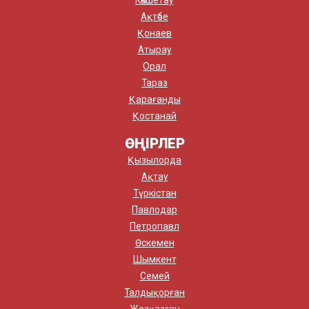
Көкшетау
Ақтөбе
Қонаев
Атырау
Орал
Тараз
Қарағанды
Қостанай
ӨҢІРЛЕР
Қызылорда
Ақтау
Түркістан
Павлодар
Петропавл
Өскемен
Шымкент
Семей
Талдықорған