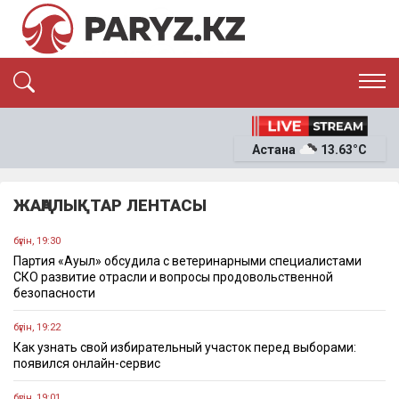
ЭКСКЛЮЗИВ
САЯСАТ
Астана
13.63°C
САЙЛАУ-2026
ЭКОНОМИКА
ҚОҒАМ
ОҚИҒА
ЖАҢАЛЫҚТАР ЛЕНТАСЫ
СҰХБАТ
News
бүгін, 19:30
Партия «Ауыл» обсудила с ветеринарными специалистами
СКО развитие отрасли и вопросы продовольственной
безопасности
бүгін, 19:22
Как узнать свой избирательный участок перед выборами:
появился онлайн-сервис
бүгін, 19:01