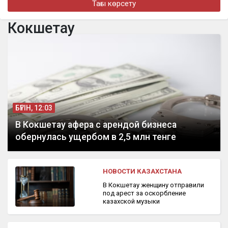
Тағы көрсету
турнире в Джакарте
Кокшетау
бүгін, 16:11
«Әкем радикал емес»: қамаудағы ақсақалдың қызы
Тоқаевтан әділдік сұрады
БҮГІН, 12:03
В Кокшетау афера с арендой бизнеса
обернулась ущербом в 2,5 млн тенге
НОВОСТИ КАЗАХСТАНА
В Кокшетау женщину отправили
под арест за оскорбление
казахской музыки