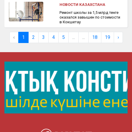
НОВОСТИ КАЗАХСТАНА
Ремонт школы за 1,5 млрд тенге
оказался завышен по стоимости
в Кокшетау
‹
1
2
3
4
5
...
...
18
19
›