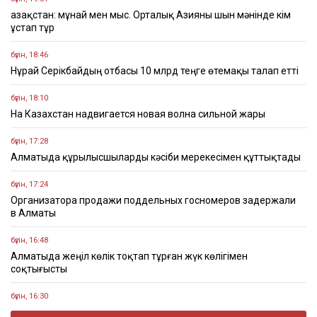
Қазақстан: мұнай мен мыс. Орталық Азияны шын мәнінде кім
ұстап тұр
бүгін, 18:46
Нұрай Серікбайдың отбасы 10 млрд теңге өтемақы талап етті
бүгін, 18:10
На Казахстан надвигается новая волна сильной жары
бүгін, 17:28
Алматыда құрылысшыларды кәсіби мерекесімен құттықтады
бүгін, 17:24
Организатора продажи поддельных госномеров задержали
в Алматы
бүгін, 16:48
Алматыда жеңіл көлік тоқтап тұрған жүк көлігімен
соқтығысты
бүгін, 16:30
Четыре бронзовые медали завоевали казахстанцы на