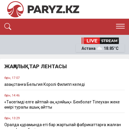
ЭКСКЛЮЗИВ
САЯСАТ
Астана
18.85°C
САЙЛАУ-2026
ЭКОНОМИКА
ҚОҒАМ
ОҚИҒА
ЖАҢАЛЫҚТАР ЛЕНТАСЫ
СҰХБАТ
News
бүгін, 17:07
Қазақстанға Бельгия Королі Филипп келеді
бүгін, 14:46
«Төсегімді елге айтпай-ақ қояйық»: Бекболат Тілеухан жеке
өмірі туралы ашық айтты
бүгін, 13:29
Оралда құрамында еті бар жартылай фабрикаттарға жалған