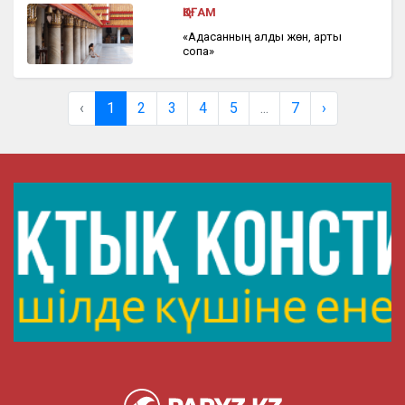
ҚОҒАМ
«Адасқанның алды жөн, арты
соқпақ»
‹
1
2
3
4
5
...
7
›