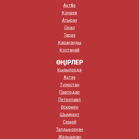
Ақтөбе
Қонаев
Атырау
Орал
Тараз
Қарағанды
Қостанай
ӨҢІРЛЕР
Қызылорда
Ақтау
Түркістан
Павлодар
Петропавл
Өскемен
Шымкент
Семей
Талдықорған
Жезқазған