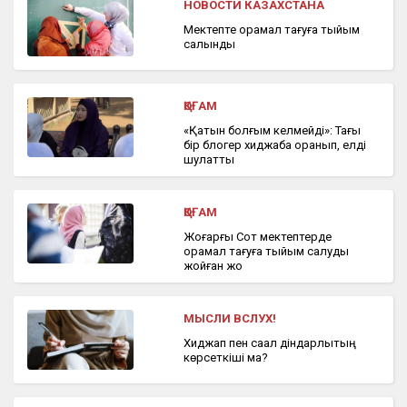
НОВОСТИ КАЗАХСТАНА
Мектепте орамал тағуға тыйым
салынды
ҚОҒАМ
«Қатын болғым келмейді»: Тағы
бір блогер хиджабқа оранып, елді
шулатты
ҚОҒАМ
Жоғарғы Сот мектептерде
орамал тағуға тыйым салуды
жойған жоқ
МЫСЛИ ВСЛУХ!
Хиджап пен сақал діндарлықтың
көрсеткіші ма?