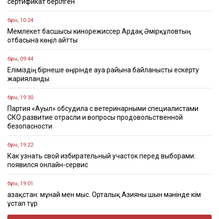
сертификат берілген
бүгін, 10:24
Мемлекет басшысы кинорежиссер Ардақ Әмірқұловтың
отбасына көңіл айтты
бүгін, 09:44
Еліміздің бірнеше өңірінде ауа райына байланысты ескерту
жарияланды
бүгін, 19:30
Партия «Ауыл» обсудила с ветеринарными специалистами
СКО развитие отрасли и вопросы продовольственной
безопасности
бүгін, 19:22
Как узнать свой избирательный участок перед выборами:
появился онлайн-сервис
бүгін, 19:01
Қазақстан: мұнай мен мыс. Орталық Азияны шын мәнінде кім
ұстап тұр