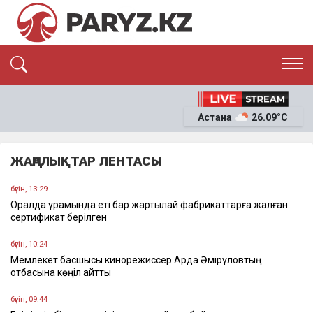
ЭКСКЛЮЗИВ
САЯСАТ
Астана
26.09°C
САЙЛАУ-2026
ЭКОНОМИКА
ҚОҒАМ
ОҚИҒА
ЖАҢАЛЫҚТАР ЛЕНТАСЫ
СҰХБАТ
News
бүгін, 13:29
Оралда құрамында еті бар жартылай фабрикаттарға жалған
сертификат берілген
бүгін, 10:24
Мемлекет басшысы кинорежиссер Ардақ Әмірқұловтың
отбасына көңіл айтты
бүгін, 09:44