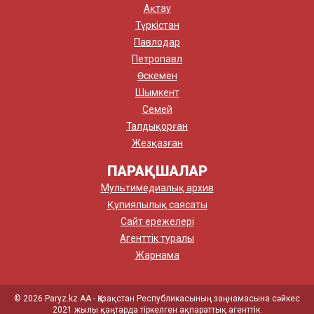
Ақтау
Түркістан
Павлодар
Петропавл
Өскемен
Шымкент
Семей
Талдықорған
Жезқазған
ПАРАҚШАЛАР
Мультимедиалық архив
Құпиялылық саясаты
Сайт ережелері
Агенттік туралы
Жарнама
© 2026 Paryz.kz АА - Қазақстан Республикасының заңнамасына сәйкес
2021 жылы қаңтарда тіркелген ақпараттық агенттік.