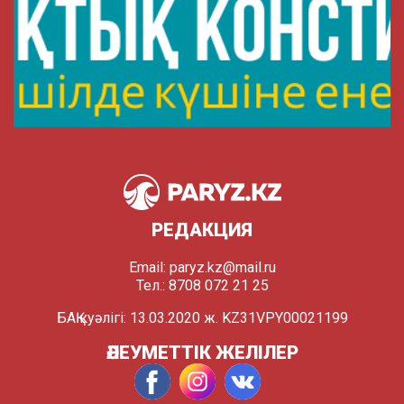
РЕДАКЦИЯ
Email:
paryz.kz@mail.ru
Тел.: 8708 072 21 25
БАҚ куәлігі: 13.03.2020 ж. KZ31VPY00021199
ӘЛЕУМЕТТІК ЖЕЛІЛЕР