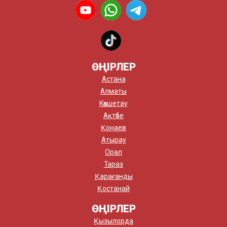
ӨҢІРЛЕР
Астана
Алматы
Көкшетау
Ақтөбе
Қонаев
Атырау
Орал
Тараз
Қарағанды
Қостанай
ӨҢІРЛЕР
Қызылорда