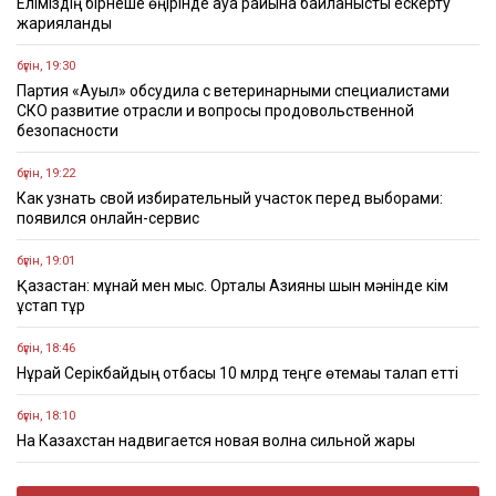
Еліміздің бірнеше өңірінде ауа райына байланысты ескерту
жарияланды
бүгін, 19:30
Партия «Ауыл» обсудила с ветеринарными специалистами
СКО развитие отрасли и вопросы продовольственной
безопасности
бүгін, 19:22
Как узнать свой избирательный участок перед выборами:
появился онлайн-сервис
бүгін, 19:01
Қазақстан: мұнай мен мыс. Орталық Азияны шын мәнінде кім
ұстап тұр
бүгін, 18:46
Нұрай Серікбайдың отбасы 10 млрд теңге өтемақы талап етті
бүгін, 18:10
На Казахстан надвигается новая волна сильной жары
бүгін, 17:28