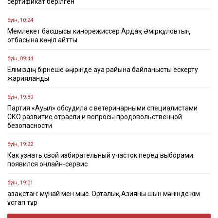
сертификат берілген
бүгін, 10:24
Мемлекет басшысы кинорежиссер Ардақ Әмірқұловтың
отбасына көңіл айтты
бүгін, 09:44
Еліміздің бірнеше өңірінде ауа райына байланысты ескерту
жарияланды
бүгін, 19:30
Партия «Ауыл» обсудила с ветеринарными специалистами
СКО развитие отрасли и вопросы продовольственной
безопасности
бүгін, 19:22
Как узнать свой избирательный участок перед выборами:
появился онлайн-сервис
бүгін, 19:01
Қазақстан: мұнай мен мыс. Орталық Азияны шын мәнінде кім
ұстап тұр