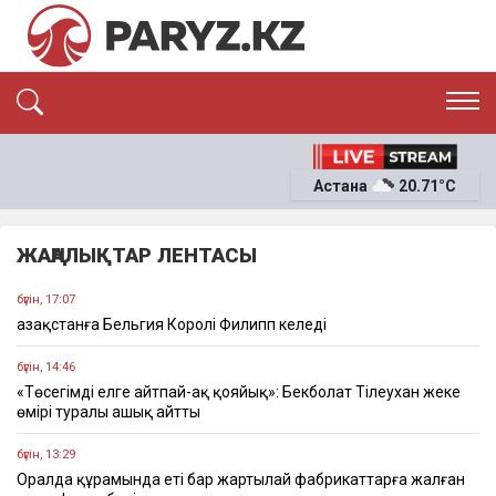
ЭКСКЛЮЗИВ
САЯСАТ
Астана
20.71°C
САЙЛАУ-2026
ЭКОНОМИКА
ҚОҒАМ
ОҚИҒА
ЖАҢАЛЫҚТАР ЛЕНТАСЫ
СҰХБАТ
News
бүгін, 17:07
Қазақстанға Бельгия Королі Филипп келеді
бүгін, 14:46
«Төсегімді елге айтпай-ақ қояйық»: Бекболат Тілеухан жеке
өмірі туралы ашық айтты
бүгін, 13:29
Оралда құрамында еті бар жартылай фабрикаттарға жалған