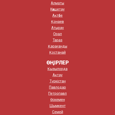
Алматы
Көкшетау
Ақтөбе
Қонаев
Атырау
Орал
Тараз
Қарағанды
Қостанай
ӨҢІРЛЕР
Қызылорда
Ақтау
Түркістан
Павлодар
Петропавл
Өскемен
Шымкент
Семей