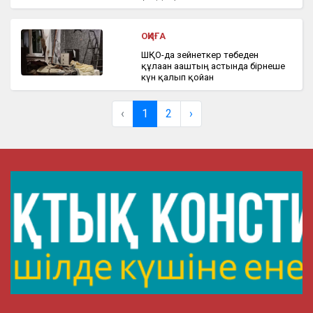
ОҚИҒА
ШҚО-да зейнеткер төбеден
құлаған ағаштың астында бірнеше
күн қалып қойған
‹
1
2
›