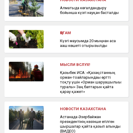
Алматыда көгалдандыру
бойынша күзгі науқан басталды
ҚОҒАМ
Күзгі маусымда 20 мыңнан аса
ағаш көшеті отырғызылды
МЫСЛИ ВСЛУХ!
Қазыбек ИСА: «Қазақстанның
орман-тоғайларындағы өртті
тоқту үшін «Орман шаруашылығы
туралы» Заң баптарын қайта
қарау қажет»
НОВОСТИ КАЗАХСТАНА
Астанада Әзербайжан
президентінің көзінше егілген
шыршалар қайта қазып алынды
(ВИДЕО)