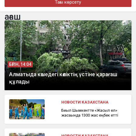
Тағы көрсету
бүгін, 18:46
Нұрай Серікбайдың отбасы 10 млрд теңге өтемақы талап етті
ағаш
бүгін, 18:10
На Казахстан надвигается новая волна сильной жары
БҮГІН, 14:04
Алматыда көшедегі көліктің үстіне қарағаш
құлады
НОВОСТИ КАЗАХСТАНА
Биыл Шымкентте «Жасыл ел»
жасағында 1300 жас еңбек етті
НОВОСТИ КАЗАХСТАНА