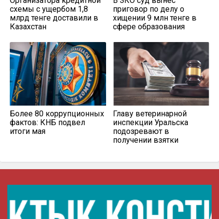
Организатора кредитной
В ЗКО суд вынес
схемы с ущербом 1,8
приговор по делу о
млрд тенге доставили в
хищении 9 млн тенге в
Казахстан
сфере образования
Более 80 коррупционных
Главу ветеринарной
фактов: КНБ подвел
инспекции Уральска
итоги мая
подозревают в
получении взятки