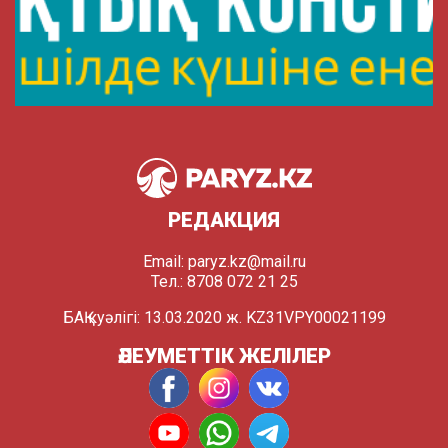
РЕДАКЦИЯ
Email:
paryz.kz@mail.ru
Тел.: 8708 072 21 25
БАҚ куәлігі: 13.03.2020 ж. KZ31VPY00021199
ӘЛЕУМЕТТІК ЖЕЛІЛЕР