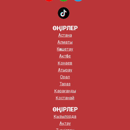
ӨҢІРЛЕР
Астана
Алматы
Көкшетау
Ақтөбе
Қонаев
Атырау
Орал
Тараз
Қарағанды
Қостанай
ӨҢІРЛЕР
Қызылорда
Ақтау