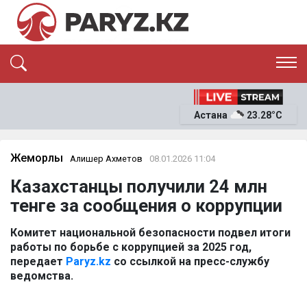
ЭКСКЛЮЗИВ
САЯСАТ
Астана
23.28°C
САЙЛАУ-2026
ЭКОНОМИКА
ҚОҒАМ
ОҚИҒА
Жемқорлық
Алишер Ахметов
08.01.2026 11:04
СҰХБАТ
Казахстанцы получили 24 млн
News
тенге за сообщения о коррупции
Комитет национальной безопасности подвел итоги
работы по борьбе с коррупцией за 2025 год,
передает
Paryz.kz
со ссылкой на пресс-службу
ведомства.