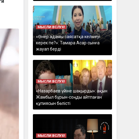
ти
МЫСЛИ ВСЛУХ!
«Өнер адамы саясатқа келмеуі
керек пе?»: Тамара Асар сынға
жауап берді
МЫСЛИ ВСЛУХ!
«Назарбаев үйіне шақырды»: ақын
Жамбыл бұрын-соңды айтпаған
құпиясын бөлісті
МЫСЛИ ВСЛУХ!