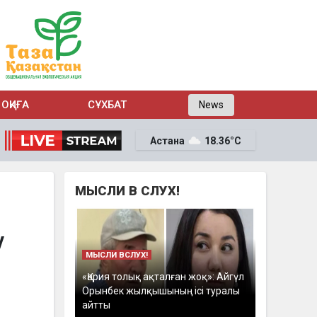
ОҚИҒА
СҰХБАТ
News
Астана
18.36°C
МЫСЛИ В СЛУХ!
у
МЫСЛИ ВСЛУХ!
«Қария толық ақталған жоқ»: Айгүл
Орынбек жылқышының ісі туралы
айтты