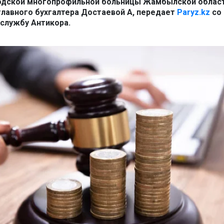
одской многопрофильной больницы Жамбылской облас
главного бухгалтера Достаевой А, передает
Paryz.kz
со
-службу Антикора.