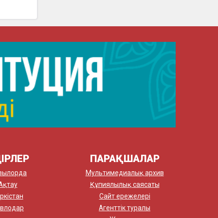
ІРЛЕР
ПАРАҚШАЛАР
зылорда
Мультимедиалық архив
Ақтау
Құпиялылық саясаты
ркістан
Сайт ережелері
влодар
Агенттік туралы