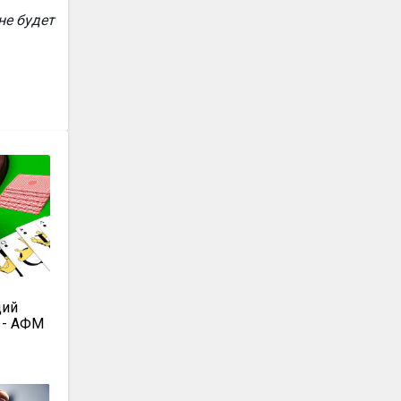
не будет
дий
 - АФМ