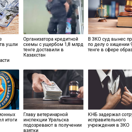
е
Организатора кредитной
В ЗКО суд вынес п
тв ушли
схемы с ущербом 1,8 млрд
по делу о хищении 
тенге доставили в
тенге в сфере обра
Казахстан
асти
ионных
Главу ветеринарной
КНБ задержал сотр
л итоги
инспекции Уральска
исправительного
подозревают в получении
учреждения в ЗКО
взятки