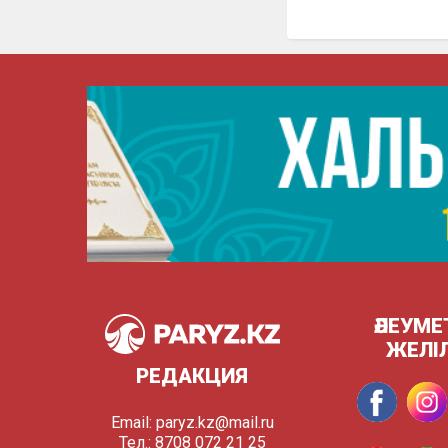
ӘЛЕУМЕ
ЖЕЛІ
РЕДАКЦИЯ
Email:
paryz.kz@mail.ru
Тел.: 8708 072 21 25