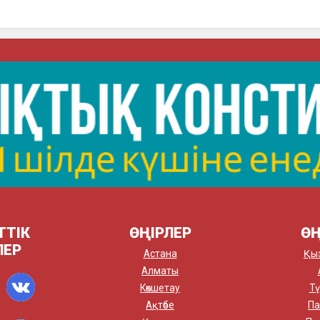
ТТІК
ӨҢІРЛЕР
ӨҢ
ЛЕР
Астана
Қы
Алматы
Көкшетау
Тү
Ақтөбе
Па