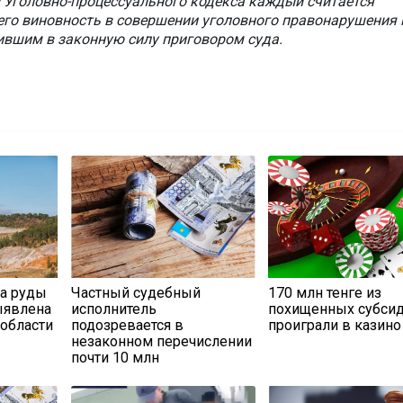
9 Уголовно-процессуального кодекса каждый считается
его виновность в совершении уголовного правонарушения 
ившим в законную силу приговором суда.
а руды
Частный судебный
170 млн тенге из
ыявлена
исполнитель
похищенных субси
 области
подозревается в
проиграли в казино
незаконном перечислении
почти 10 млн