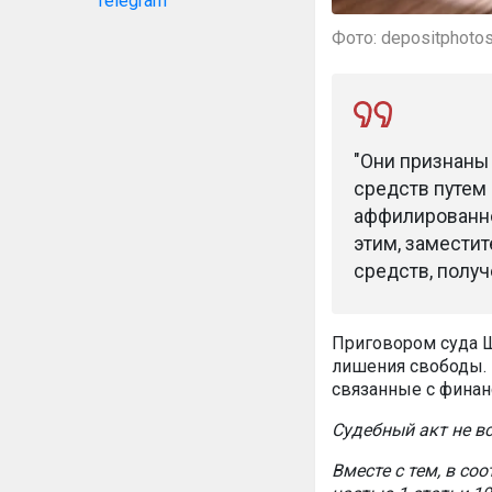
Telegram
Фото: depositphoto
"Они признаны
средств путем
аффилированно
этим, замести
средств, получ
Приговором суда Ш
лишения свободы. 
связанные с финан
Судебный акт не вс
Вместе с тем, в со