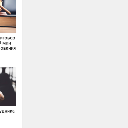
риговор
9 млн
зования
удника