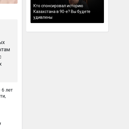
Кто спонсировал историю
Казахстана в 90-е? Вы будете
удивлены
ых
нтам
с
х
 6 лет
ти,
и