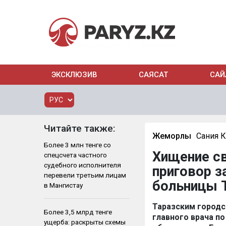
ЭКСКЛЮЗИВ
САЯСАТ
САЙ
Читайте также:
Жемқорлық
Сания 
Более 3 млн тенге со
Хищение св
спецсчета частного
судебного исполнителя
приговор з
перевели третьим лицам
больницы 
в Мангистау
Таразским городс
Более 3,5 млрд тенге
главного врача п
ущерба: раскрыты схемы