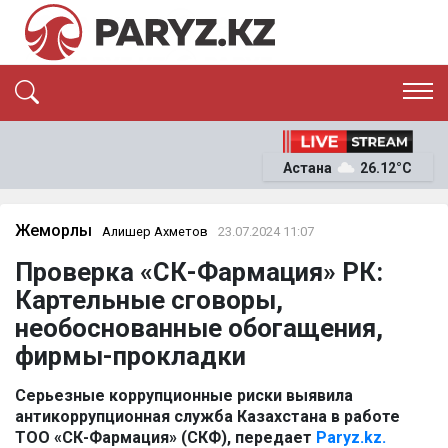
ЭКСКЛЮЗИВ
САЯСАТ
Астана
26.12°C
САЙЛАУ-2026
ЭКОНОМИКА
ҚОҒАМ
ОҚИҒА
Жемқорлық
Алишер Ахметов
23.07.2024 11:07
СҰХБАТ
Проверка «СК-Фармация» РК:
News
Картельные сговоры,
необоснованные обогащения,
фирмы-прокладки
Серьезные коррупционные риски выявила
антикоррупционная служба Казахстана в работе
ТОО «СК-Фармация» (СКФ), передает
Paryz.kz.