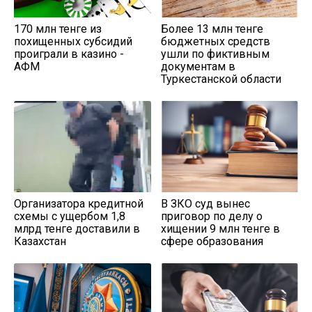
170 млн тенге из
Более 13 млн тенге
похищенных субсидий
бюджетных средств
проиграли в казино -
ушли по фиктивным
АФМ
документам в
Туркестанской области
Организатора кредитной
В ЗКО суд вынес
схемы с ущербом 1,8
приговор по делу о
млрд тенге доставили в
хищении 9 млн тенге в
Казахстан
сфере образования