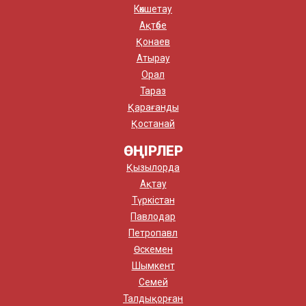
Көкшетау
Ақтөбе
Қонаев
Атырау
Орал
Тараз
Қарағанды
Қостанай
ӨҢІРЛЕР
Қызылорда
Ақтау
Түркістан
Павлодар
Петропавл
Өскемен
Шымкент
Семей
Талдықорған