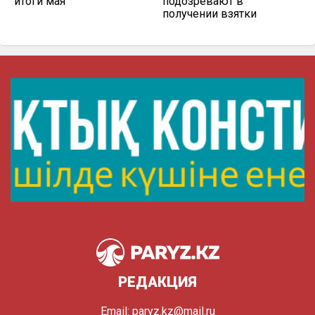
итоги мая
подозревают в
получении взятки
РЕДАКЦИЯ
Email:
paryz.kz@mail.ru