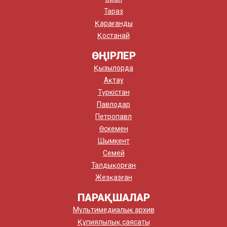
Тараз
Қарағанды
Қостанай
ӨҢІРЛЕР
Қызылорда
Ақтау
Түркістан
Павлодар
Петропавл
Өскемен
Шымкент
Семей
Талдықорған
Жезқазған
ПАРАҚШАЛАР
Мультимедиалық архив
Құпиялылық саясаты