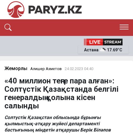
ЭКСКЛЮЗИВ
САЯСАТ
Астана
17.69°C
САЙЛАУ-2026
ЭКОНОМИКА
ҚОҒАМ
ОҚИҒА
Жемқорлық
Алишер Ахметов
24.02.2023 04:40
СҰХБАТ
«40 миллион теңге пара алған»:
News
Солтүстік Қазақстанда белгілі
генералдың қолына кісен
салынды
Солтүстік Қазақстан облысында бұрынғы
қылмыстық-атқару жүйесі департаменті
бастығының міндетін атқарушы Берік Біләлов