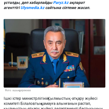
ұсталды, деп хабарлайды
Paryz.kz
ақпарат
агенттігі
Ulysmedia.kz
сайтына сілтеме жасап.
Фото: ашық дереккөз
Ішкі істер министрлігінің Қылмыстық-атқару жүйесі
комитеті Біләловтың қамауға алынғанын растап,
қылмыстық-атқару жүйесі департаменті бастығының