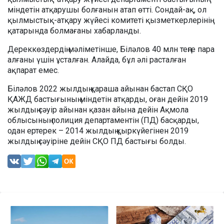
міндетін атқарушы болғанын атап өтті. Сондай-ақ, ол
қылмыстық-атқару жүйесі комитеті қызметкерлерінің
қатарында болмағаны хабарланды.
Дереккөздердің мәліметінше, Біләлов 40 млн теңге пара
алғаны үшін ұсталған. Алайда, бұл әлі расталған
ақпарат емес.
Біләлов 2022 жылдың қараша айынан бастап СҚО
ҚАЖД бастығының міндетін атқарды, оған дейін 2019
жылдың сәуір айынан қазан айына дейін Ақмола
облысының полиция департаментін (ПД) басқарды,
одан ертерек – 2014 жылдың қыркүйегінен 2019
жылдың сәуіріне дейін СҚО ПД бастығы болды.