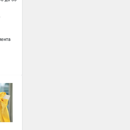
4
мента