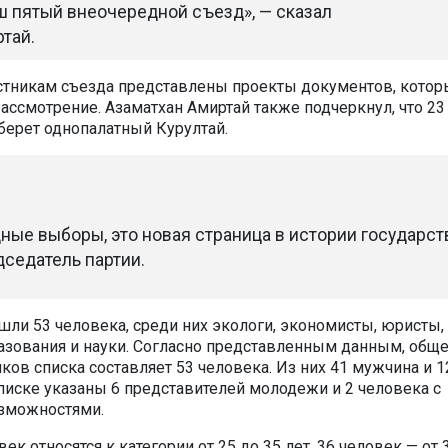
ш пятый внеочередной съезд», — сказал
ртай
.
астникам съезда представлены проекты документов, кото
рассмотрение.
Азаматхан
Амиртай
также подчеркнул, что 23
берет однопалатный Курултай.
ные выборы, это новая страница в истории государств
дседатель партии.
шли 53 человека, среди них экологи, экономисты, юристы,
азования и науки.
Согласно представленным данным, общ
ков списка составляет 53 человека. Из них 41 мужчина и 1
писке указаны 6 представителей молодежи и 2 человека с
зможностями.
ек относятся к категории от 25 до 35 лет, 36 человек — от 