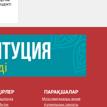
күдікті
ІРЛЕР
ПАРАҚШАЛАР
зылорда
Мультимедиалық архив
Ақтау
Құпиялылық саясаты