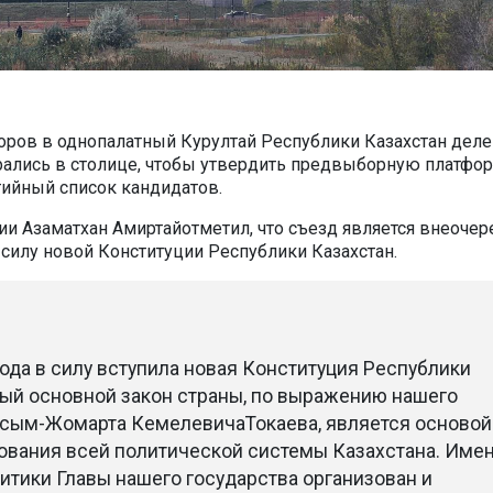
ров в однопалатный Курултай Республики Казахстан деле
рались в столице, чтобы утвердить предвыборную платфор
ийный список кандидатов.
тии
Азаматхан
Амиртай
отметил, что съезд является внеоче
 силу новой Конституции Республики Казахстан.
года в силу вступила новая Конституция Республики
вый основной закон страны, по выражению нашего
асым-Жомарта
Кемелевича
Токаева, является основой
вания всей политической системы Казахстана. Имен
итики Главы нашего государства организован и