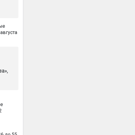
рые
 августа
а»,
ее
2
36 до 55