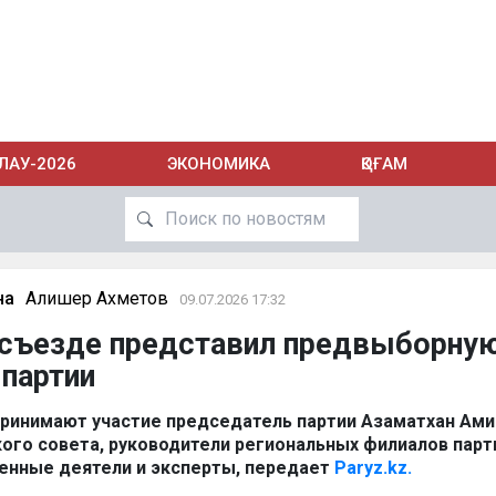
ЛАУ-2026
ЭКОНОМИКА
ҚОҒАМ
на
Алишер Ахметов
09.07.2026 17:32
а съезде представил предвыборну
партии
принимают участие председатель партии
Азаматхан
Ами
ого совета, руководители региональных филиалов парт
енные деятели и эксперты, передает
Paryz.kz.