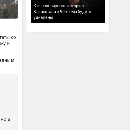
Кто спонсировал историю
Казахстана в 90-е? Вы будете
удивлены
гаты со
му и
редным
но в