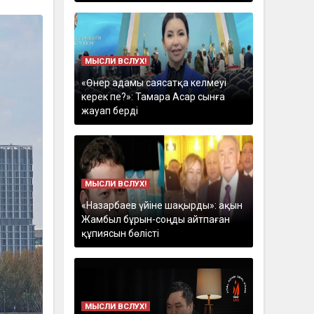
МЫСЛИ ВСЛУХ!
«Өнер адамы саясатқа келмеуі
керек пе?»: Тамара Асар сынға
жауап берді
МЫСЛИ ВСЛУХ!
«Назарбаев үйіне шақырды»: ақын
Жамбыл бұрын-соңды айтпаған
құпиясын бөлісті
МЫСЛИ ВСЛУХ!