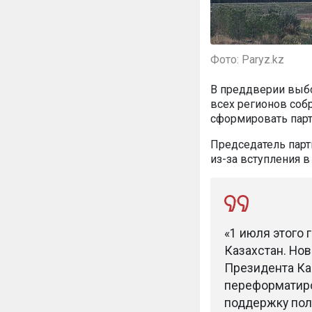
Фото: Paryz.kz
В преддверии выбо
всех регионов соб
сформировать парт
Председатель пар
из-за вступления в
«1 июля этого 
Казахстан. Но
Президента К
переформатиро
поддержку пол