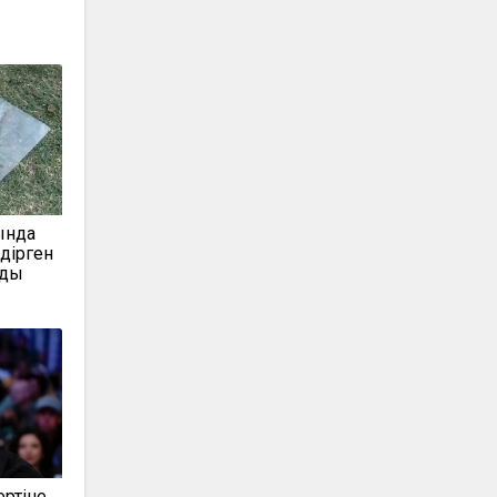
ында
дірген
лды
ертіне