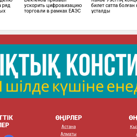
а ряд
ускорить цифровизацию
билет сатпақ болған 
мых
торговли в рамках ЕАЭС
ұсталды
ТТІК
ӨҢІРЛЕР
ӨҢ
ЛЕР
Астана
Қы
Алматы