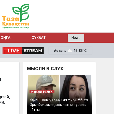
ОҚИҒА
СҰХБАТ
News
Астана
15.85°C
МЫСЛИ В СЛУХ!
ю
МЫСЛИ ВСЛУХ!
ртай
,
«Қария толық ақталған жоқ»: Айгүл
ии,
Орынбек жылқышының ісі туралы
айтты