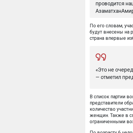
проводится на
Азаматхан
Ами
По его словам, уч
будут внесены на 
страна впервые из
«Это не очеред
— отметил пре
В список партии во
представители обр
количество участни
женщин. Также в с
ограниченными во
По возрасту 6 челов