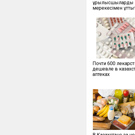
құрылысшыларды 
мерекесімен құтты
Почти 600 лекарст
дешевле в казахс
аптеках
В Казахстане за н