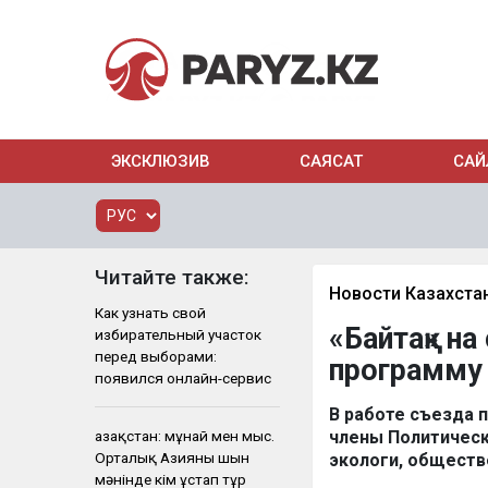
ЭКСКЛЮЗИВ
САЯСАТ
САЙ
Читайте также:
Новости Казахста
Как узнать свой
«Байтақ» н
избирательный участок
перед выборами:
программу 
появился онлайн-сервис
В работе съезда 
Қазақстан: мұнай мен мыс.
члены Политическ
Орталық Азияны шын
экологи, обществ
мәнінде кім ұстап тұр