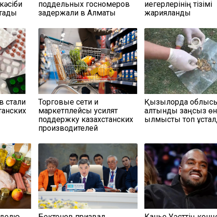
кәсіби
поддельных госномеров
иегерлерінің тізімі
қтады
задержали в Алматы
жарияланды
в стали
Торговые сети и
Қызылорда облыс
танских
маркетплейсы усилят
алтынды заңсыз өн
поддержку казахстанских
қылмыстық топ ұста
производителей
еделю
Бектенов призвал
Канье Уэсттің конц