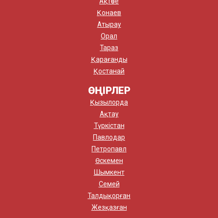
Ақтөбе
Қонаев
Атырау
Орал
Тараз
Қарағанды
Қостанай
ӨҢІРЛЕР
Қызылорда
Ақтау
Түркістан
Павлодар
Петропавл
Өскемен
Шымкент
Семей
Талдықорған
Жезқазған