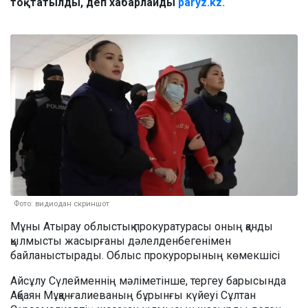
тоқтатылды, деп хабарлайды
paryz.kz.
Фото: видиодан скриншот
Мұны Атырау облыстық прокуратурасы оның қанды
қылмысты жасырғаны дәлелденбегенімен
байланыстырады. Облыс прокурорының көмекшісі
Айсұлу Сүлейменнің мәліметінше, тергеу барысында
Ақбаян Мұқанғалиеваның бұрынғы күйеуі Сұлтан