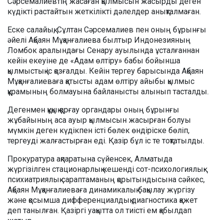
Сәрсемалиевтің жасаған қылмысын жасырды деген
күдікті растайтын жеткілікті дәлелдер анықталмаған.
Еске салайық, Сұлтан Сәрсемалиев пен оның бұрынғы
әйелі Ақбаян Мұқанғалиева былтыр Индонезияның
Ломбок аралындағы Сенару ауылында ұсталғаннан
кейін екеуіне де «Адам өлтіру» бабы бойынша
қылмыстық іс қозғалды. Кейін тергеу барысында Ақбаян
Мұқанғалиеваға қатысты адам өлтіру айыбы қылмыс
құрамының болмауына байланысты алынып тасталды.
Дегенмен құқық қорғау органдары оның бұрынғы
жұбайының аса ауыр қылмысын жасырған болуы
мүмкін деген күдікпен істі бөлек өндіріске бөліп,
тергеуді жалғастырған еді. Қазір бұл іс те тоқтатылды.
Прокуратура ақпаратына сүйенсек, Алматыда
жүргізілген стационарлық кешенді сот-психологиялық-
психиатриялық сараптаманың қорытындысына сәйкес,
Ақбаян Мұқанғалиеваға динамикалық бақылау жүргізу
және қосымша дифференциалдық диагностика қажет
деп танылған. Қазіргі уақытта ол тиісті ем қабылдап