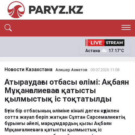
ЭКСКЛЮЗИВ
САЯСАТ
Астана
17.17°C
САЙЛАУ-2026
ЭКОНОМИКА
ҚОҒАМ
ОҚИҒА
Новости Казахстана
Алишер Ахметов
09.07.2026 11:08
СҰХБАТ
Атыраудағы отбасы өлімі: Ақбаян
News
Мұқанғалиеваға қатысты
қылмыстық іс тоқтатылды
Бүтін бір отбасының өліміне кінәлі деген күдікпен
сотта жауап беріп жатқан Сұлтан Сарсемалиевтің
бұрынғы әйелі, марқұмдардың қызы Ақбаян
Мұқанғалиеваға қатысты қылмыстық іс