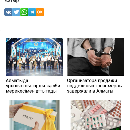
жатыр.
Алматыда
Организатора продажи
құрылысшыларды кәсіби
поддельных госномеров
мерекесімен құттықтады
задержали в Алматы