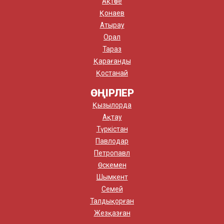
Ақтөбе
Қонаев
Атырау
Орал
Тараз
Қарағанды
Қостанай
ӨҢІРЛЕР
Қызылорда
Ақтау
Түркістан
Павлодар
Петропавл
Өскемен
Шымкент
Семей
Талдықорған
Жезқазған