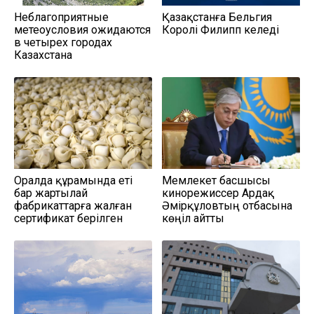
Неблагоприятные
Қазақстанға Бельгия
метеоусловия ожидаются
Королі Филипп келеді
в четырех городах
Казахстана
Оралда құрамында еті
Мемлекет басшысы
бар жартылай
кинорежиссер Ардақ
фабрикаттарға жалған
Әмірқұловтың отбасына
сертификат берілген
көңіл айтты