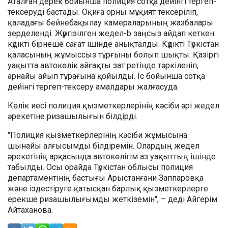
Аталған дерек бойынша полиция сотқа дейінгі тергеп-
тексеруді бастады. Оқиға орны мұқият тексеріліп,
қаладағы бейнебақылау камераларының жазбалары
зерделенді. Жүргізілген жедел-b заңсыз айдап кеткен
күдікті бірнеше сағат ішінде анықталды. Күдікті Түркістан
қаласының жұмыссыз тұрғыны болып шықты. Қазіргі
уақытта автокөлік айғақты зат ретінде тәркіленіп,
арнайы айып тұрағына қойылды. Іс бойынша сотқа
дейінгі тергеп-тексеру амалдары жалғасуда.
Көлік иесі полиция қызметкерлерінің кәсіби әрі жедел
әрекетіне ризашылығын білдірді.
"Полиция қызметкерлерінің кәсіби жұмысына
шынайы алғысымды білдіремін. Олардың жедел
әрекетінің арқасында автокөлігім аз уақыттың ішінде
табылды. Осы орайда Түркістан облысы полиция
департаментінің бастығы Арыстанғани Заппаровқа
және іздестіруге қатысқан барлық қызметкерлерге
ерекше ризашылығымды жеткіземін", – деді Айгерім
Айтаханова.