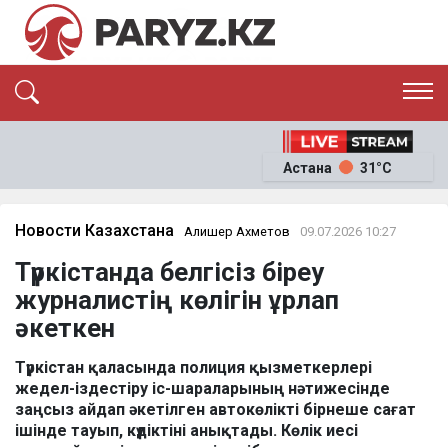
ЭКСКЛЮЗИВ
САЯСАТ
Астана
31°C
САЙЛАУ-2026
ЭКОНОМИКА
ҚОҒАМ
ОҚИҒА
Новости Казахстана
Алишер Ахметов
09.07.2026 10:27
СҰХБАТ
Түркістанда белгісіз біреу
News
журналистің көлігін ұрлап
әкеткен
Түркістан қаласында полиция қызметкерлері
жедел-іздестіру іс-шараларының нәтижесінде
заңсыз айдап әкетілген автокөлікті бірнеше сағат
ішінде тауып, күдіктіні анықтады. Көлік иесі