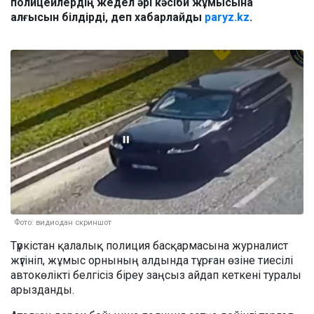
полицейлердің жедел әрі кәсіби жұмысына
алғысын білдірді, деп хабарлайды
paryz.kz
.
Фото: видиодан скриншот
Түркістан қалалық полиция басқармасына журналист
жүгініп, жұмыс орнының алдында тұрған өзіне тиесілі
автокөлікті белгісіз біреу заңсыз айдап кеткені туралы
арызданды.