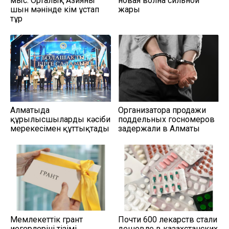
мыс. Орталық Азияны
новая волна сильной
шын мәнінде кім ұстап
жары
тұр
Алматыда
Организатора продажи
құрылысшыларды кәсіби
поддельных госномеров
мерекесімен құттықтады
задержали в Алматы
Мемлекеттік грант
Почти 600 лекарств стали
иегерлерінің тізімі
дешевле в казахстанских