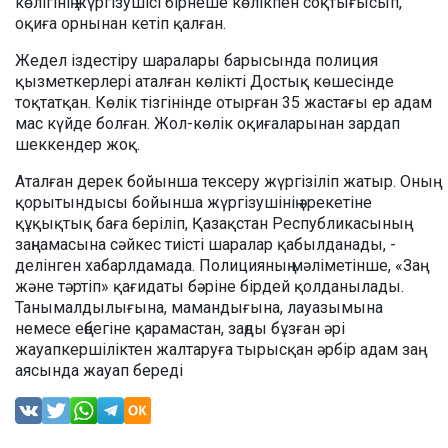
көлігінің жүргізушісі бірнеше көлікпен соқтығысып,
оқиға орнынан кетіп қалған.
Жедел іздестіру шаралары барысында полиция
қызметкерлері аталған көлікті Достық көшесінде
тоқтатқан. Көлік тізгінінде отырған 35 жастағы ер адам
мас күйде болған. Жол-көлік оқиғаларынан зардап
шеккендер жоқ.
Аталған дерек бойынша тексеру жүргізіліп жатыр. Оның
қорытындысы бойынша жүргізушінің әрекетіне
құқықтық баға беріліп, Қазақстан Республикасының
заңнамасына сәйкес тиісті шаралар қабылданады, -
делінген хабарлдамада. Полицияның мәліметінше, «Заң
және тәртіп» қағидаты бәріне бірдей қолданылады.
Танымалдылығына, мамандығына, лауазымына
немесе еңбегіне қарамастан, заңды бұзған әрі
жауапкершіліктен жалтаруға тырысқан әрбір адам заң
аясында жауап береді