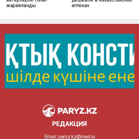
жарияланды
аптеках
РЕДАКЦИЯ
Email:
paryz.kz@mail.ru