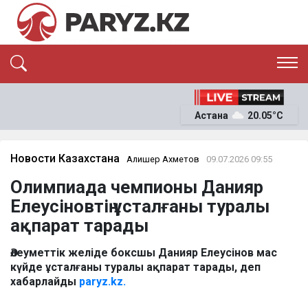
ЭКСКЛЮЗИВ
САЯСАТ
Астана
20.05°C
САЙЛАУ-2026
ЭКОНОМИКА
ҚОҒАМ
ОҚИҒА
Новости Казахстана
Алишер Ахметов
09.07.2026 09:55
СҰХБАТ
Олимпиада чемпионы Данияр
News
Елеусіновтің ұсталғаны туралы
ақпарат тарады
Әлеуметтік желіде боксшы Данияр Елеусінов мас
күйде ұсталғаны туралы ақпарат тарады, деп
хабарлайды
paryz.kz.