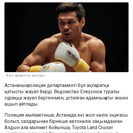
Фото: әлеуметтік желіден
Астананың полиция департаменті бұл ақпаратқа
қатысты жауап берді. Ведомство Елеусінов туралы
сұраққа жауап бергенімен, ұсталған адамның аты-жөнін
ашып айтпады.
Полиция мәліметінше, Астанада екі жол-көлік оқиғасы
болып, салдарынан бірнеше автокөлік зақымданған.
Алдын ала мәлімет бойынша, Toyota Land Cruiser