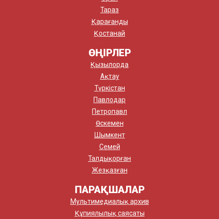
Тараз
Қарағанды
Қостанай
ӨҢІРЛЕР
Қызылорда
Ақтау
Түркістан
Павлодар
Петропавл
Өскемен
Шымкент
Семей
Талдықорған
Жезқазған
ПАРАҚШАЛАР
Мультимедиалық архив
Құпиялылық саясаты