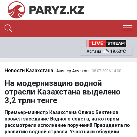
ЭКСКЛЮЗИВ
САЯСАТ
Астана
19.63°C
САЙЛАУ-2026
ЭКОНОМИКА
ҚОҒАМ
ОҚИҒА
Новости Казахстана
Алишер Ахметов
08.07.2026 14:00
СҰХБАТ
На модернизацию водной
News
отрасли Казахстана выделено
3,2 трлн тенге
Премьер-министр Казахстана Олжас Бектенов
провел заседание Водного совета, на котором
рассмотрели исполнение поручений Президента по
развитию водной отрасли. Участники обсудили