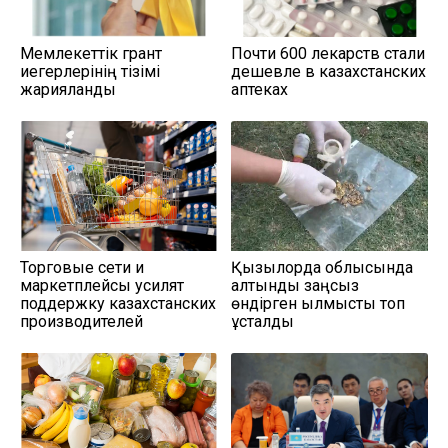
Мемлекеттік грант
Почти 600 лекарств стали
иегерлерінің тізімі
дешевле в казахстанских
жарияланды
аптеках
Торговые сети и
Қызылорда облысында
маркетплейсы усилят
алтынды заңсыз
поддержку казахстанских
өндірген қылмыстық топ
производителей
ұсталды