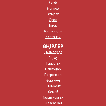
Ақтөбе
Қонаев
Атырау
Орал
Тараз
Қарағанды
Қостанай
ӨҢІРЛЕР
Қызылорда
Ақтау
Түркістан
Павлодар
Петропавл
Өскемен
Шымкент
Семей
Талдықорған
Жезқазған