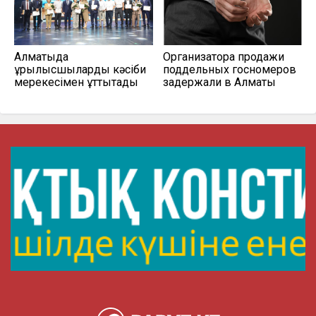
Алматыда
Организатора продажи
құрылысшыларды кәсіби
поддельных госномеров
мерекесімен құттықтады
задержали в Алматы