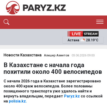
ЭКСКЛЮЗИВ
САЯСАТ
Астана
28.19°C
САЙЛАУ-2026
ЭКОНОМИКА
ҚОҒАМ
ОҚИҒА
Новости Казахстана
Алишер Ахметов
03.06.2026 09:00
СҰХБАТ
В Казахстане с начала года
News
похитили около 400 велосипедов
С начала 2026 года в Казахстане зарегистрировано
около 400 краж велосипедов. Более половины
похищенного транспорта уже удалось найти и
вернуть владельцам, передает
Paryz.kz
со ссылкой
на
polisia.kz.