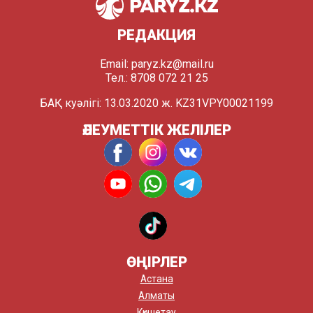
РЕДАКЦИЯ
Email:
paryz.kz@mail.ru
Тел.: 8708 072 21 25
БАҚ куәлігі: 13.03.2020 ж. KZ31VPY00021199
ӘЛЕУМЕТТІК ЖЕЛІЛЕР
ӨҢІРЛЕР
Астана
Алматы
Көкшетау