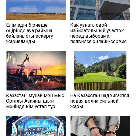
Еліміздің бірнеше
Как узнать свой
өңірінде ауа райына
избирательный участок
байланысты ескерту
перед выборами:
жарияланды
появился онлайн-сервис
Қазақстан: мұнай мен мыс.
На Казахстан надвигается
Орталық Азияны шын
новая волна сильной
мәнінде кім ұстап тұр
жары