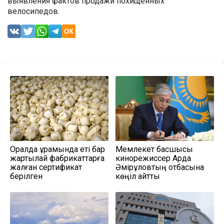
выявления фактов продажи похищенных
велосипедов.
Оралда құрамында еті бар
Мемлекет басшысы
жартылай фабрикаттарға
кинорежиссер Ардақ
жалған сертификат
Әмірқұловтың отбасына
берілген
көңіл айтты