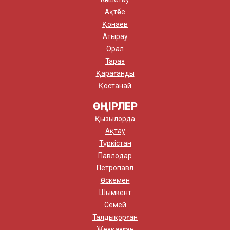
Ақтөбе
Қонаев
Атырау
Орал
Тараз
Қарағанды
Қостанай
ӨҢІРЛЕР
Қызылорда
Ақтау
Түркістан
Павлодар
Петропавл
Өскемен
Шымкент
Семей
Талдықорған
Жезқазған