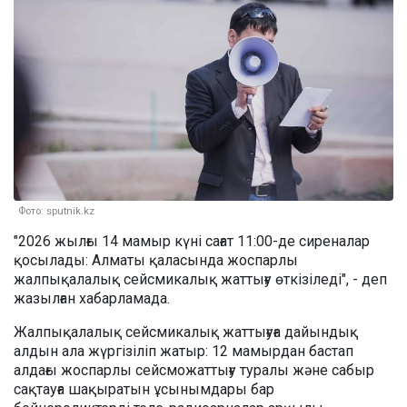
Фото: sputnik.kz
"2026 жылғы 14 мамыр күні сағат 11:00-де сиреналар
қосылады: Алматы қаласында жоспарлы
жалпықалалық сейсмикалық жаттығу өткізіледі", - деп
жазылған хабарламада.
Жалпықалалық сейсмикалық жаттығуға дайындық
алдын ала жүргізіліп жатыр: 12 мамырдан бастап
алдағы жоспарлы сейсможаттығу туралы және сабыр
сақтауға шақыратын ұсынымдары бар