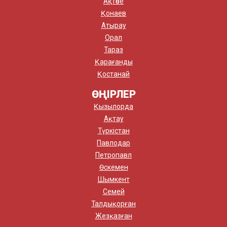
Ақтөбе
Қонаев
Атырау
Орал
Тараз
Қарағанды
Қостанай
ӨҢІРЛЕР
Қызылорда
Ақтау
Түркістан
Павлодар
Петропавл
Өскемен
Шымкент
Семей
Талдықорған
Жезқазған