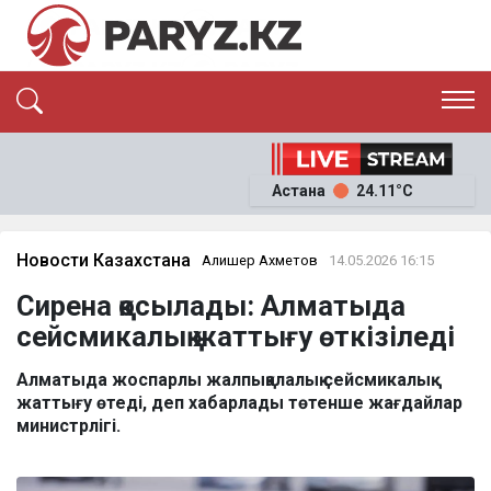
ЭКСКЛЮЗИВ
САЯСАТ
САЙЛАУ-2026
Астана
24.11°C
ЭКОНОМИКА
ҚОҒАМ
ОҚИҒА
Новости Казахстана
Алишер Ахметов
14.05.2026 16:15
СҰХБАТ
News
Сирена қосылады: Алматыда
сейсмикалық жаттығу өткізіледі
Алматыда жоспарлы жалпықалалық сейсмикалық
жаттығу өтеді, деп хабарлады төтенше жағдайлар
министрлігі.