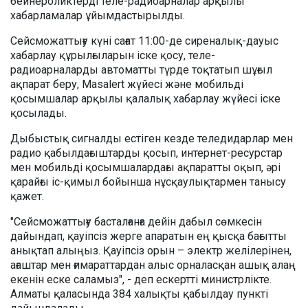
бейнероликтерді теле-радиоарналар арқылы
хабарламалар ұйымдастырылды.
Сейсможаттығу күні сағат 11:00-де сиреналық-дауыс
хабарлау құрылғыларын іске қосу, теле-
радиоарналарды автоматты түрде тоқтатып шұғыл
ақпарат беру, Masalert жүйесі және мобильді
қосымшалар арқылы қалалық хабарлау жүйесі іске
қосылады.
Дыбыстық сигналды естіген кезде теледидарлар мен
радио қабылдағыштарды қосып, интернет-ресурстар
мен мобильді қосымшалардағы ақпаратты оқып, әрі
қарайғы іс-қимыл бойынша нұсқаулықтармен танысу
қажет.
"Сейсможаттығу басталғанға дейін дабыл сөмкесін
дайындап, қауіпсіз жерге апаратын ең қысқа бағытты
анықтап алыңыз. Қауіпсіз орын – электр желілерінен,
ағаштар мен ғимараттардан алыс орналасқан ашық алаң
екенін еске саламыз", - деп ескертті министрлікте.
Алматы қаласында 384 халықты қабылдау пункті