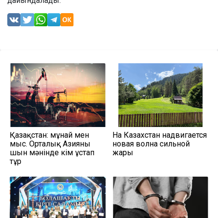
дайындалады.
Қазақстан: мұнай мен
На Казахстан надвигается
мыс. Орталық Азияны
новая волна сильной
шын мәнінде кім ұстап
жары
тұр