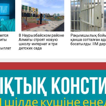
ается
В Наурызбайском районе
Рақымшылық бой
щиты
Алматы строят новую
қанша сотталған ад
школу-интернат и три
босатылды: ІІМ дер
выплат
детских сада