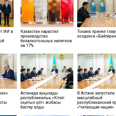
ет ИИ в
Казахстан нарастил
Токаев принял глав
производство
холдинга «Байтере
ой
безалкогольных напитков
на 17%
рек»
Астанада ауқымды
В Астане запустили
республикалық «Кітап
масштабный
сты
оқитын ұлт» жобасы
республиканский п
бастау алды
«Читающая нация»