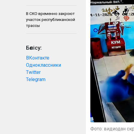
В СКО временно закроют
участок республиканской
трассы
Бөлісу:
ВКонтакте
Одноклассники
Twitter
Telegram
Фото: видиодан ск