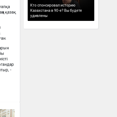
Кто спонсировал историю
уапқа
Казахстана в 90-е? Вы будете
ңа қазақ
удивлены
л
.
ған.
дарын
йы
істі
ргандар
тыр, -