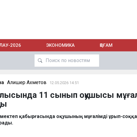
ЛАУ-2026
ЭКОНОМИКА
ҚОҒАМ
на
Алишер Ахметов
12.05.2026 14:51
лысында 11 сынып оқушысы мұғал
ты
е мектеп қабырғасында оқушының мұғалімді ұрып-соққ
рады.