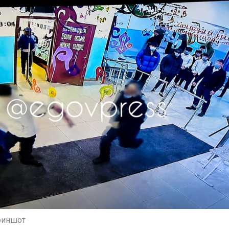
риншот