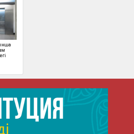
ынша
ам
егі