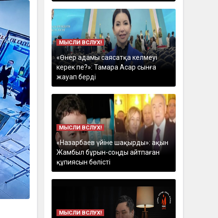
МЫСЛИ ВСЛУХ!
«Өнер адамы саясатқа келмеуі
керек пе?»: Тамара Асар сынға
жауап берді
МЫСЛИ ВСЛУХ!
«Назарбаев үйіне шақырды»: ақын
Жамбыл бұрын-соңды айтпаған
құпиясын бөлісті
МЫСЛИ ВСЛУХ!