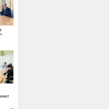
у
к»
роект