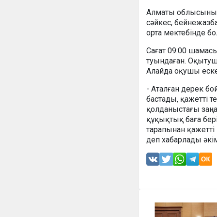
Алматы облысының ә
сәйкес, бейнежазб
орта мектебінде бо
Сағат 09:00 шама
туындаған. Оқытушы
Алайда оқушы еске
- Аталған дерек б
бастады, қажетті 
қолданыстағы заңн
құқықтық баға бері
тарапынан қажетті
деп хабарлады әкі