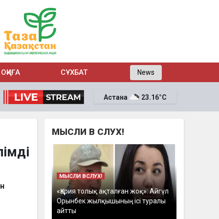
ОҚИҒА
СҰХБАТ
News
Астана
23.16°C
МЫСЛИ В СЛУХ!
імді
МЫСЛИ ВСЛУХ!
ан
«Қария толық ақталған жоқ»: Айгүл
Орынбек жылқышының ісі туралы
айтты