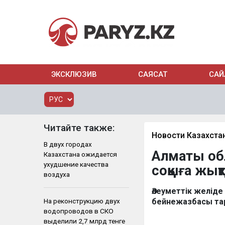
ЭКСКЛЮЗИВ
САЯСАТ
САЙ
Читайте также:
Новости Казахста
В двух городах
Алматы об
Казахстана ожидается
ухудшение качества
соққыға жық
воздуха
Әлеуметтік желід
На реконструкцию двух
бейнежазбасы та
водопроводов в СКО
выделили 2,7 млрд тенге