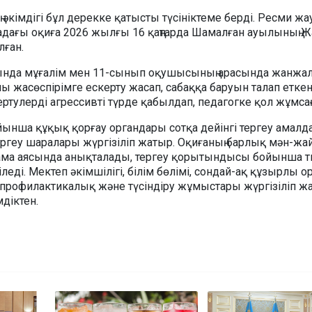
кімдігі бұл дерекке қатысты түсініктеме берді. Ресми жа
адағы оқиға 2026 жылғы 16 қаңтарда Шамалған ауылының Жа
лған.
сында мұғалім мен 11-сынып оқушысының арасында жанжа
 жасөспірімге ескерту жасап, сабаққа баруын талап еткен
ртулерді агрессивті түрде қабылдап, педагогке қол жұмса
ойынша құқық қорғау органдары сотқа дейінгі тергеу амал
тергеу шаралары жүргізіліп жатыр. Оқиғаның барлық мән-жа
ама аясында анықталады, тергеу қорытындысы бойынша ти
леді. Мектеп әкімшілігі, білім бөлімі, сондай-ақ құзырлы о
 профилактикалық және түсіндіру жұмыстары жүргізіліп жа
мдіктен.