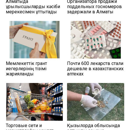
Алматыда
Организатора продажи
құрылысшыларды кәсіби
поддельных госномеров
мерекесімен құттықтады
задержали в Алматы
Мемлекеттік грант
Почти 600 лекарств стали
иегерлерінің тізімі
дешевле в казахстанских
жарияланды
аптеках
Торговые сети и
Қызылорда облысында