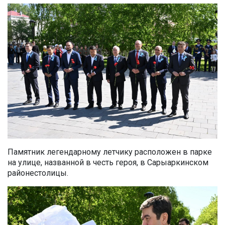
Памятник легендарному летчику расположен в парке
на улице, названной в честь героя
, в
Сарыаркинско
м
район
е
столицы.