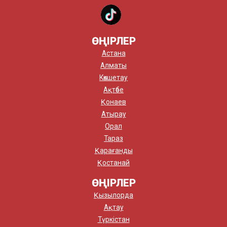
ӨҢІРЛЕР
Астана
Алматы
Көкшетау
Ақтөбе
Қонаев
Атырау
Орал
Тараз
Қарағанды
Қостанай
ӨҢІРЛЕР
Қызылорда
Ақтау
Түркістан