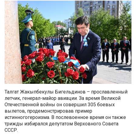
Талгат Жакыпбек
улы
Бигельдинов
–
прославленный
летчик, генерал-майор авиации.
За время Великой
Отечественной войны он
совершил
305
боевых
вылетов, про
демонстрирова
в
пример
истинн
ого
героизма.
В послевоенное время о
н также
трижды избирался депутатом Верховного Совета
СССР.