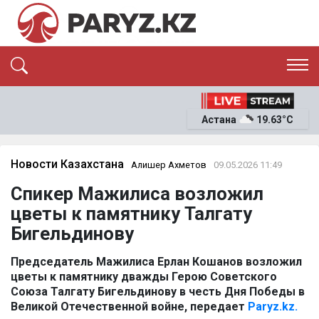
ЭКСКЛЮЗИВ
САЯСАТ
Астана
19.63°C
САЙЛАУ-2026
ЭКОНОМИКА
ҚОҒАМ
ОҚИҒА
Новости Казахстана
Алишер Ахметов
09.05.2026 11:49
СҰХБАТ
Спикер Мажилиса возложил
News
цветы к памятнику Талгату
Бигельдинову
Председатель Мажилиса Ерлан Кошанов возложил
цветы к памятнику дважды Герою Советского
Союза Талгату Бигельдинову
в
честь Дня Победы в
Великой Отечественной войне, передает
Paryz.kz.