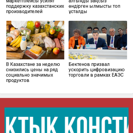
маркетплейсы усилят
алтынды заңсыз
поддержку казахстанских
өндірген қылмыстық топ
производителей
ұсталды
В Казахстане за неделю
Бектенов призвал
снизились цены на ряд
ускорить цифровизацию
социально значимых
торговли в рамках ЕАЭС
продуктов