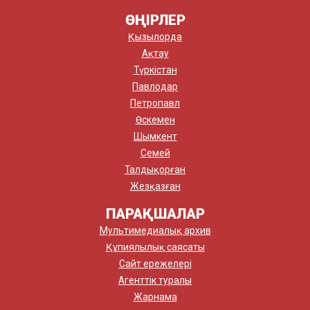
ӨҢІРЛЕР
Қызылорда
Ақтау
Түркістан
Павлодар
Петропавл
Өскемен
Шымкент
Семей
Талдықорған
Жезқазған
ПАРАҚШАЛАР
Мультимедиалық архив
Құпиялылық саясаты
Сайт ережелері
Агенттік туралы
Жарнама