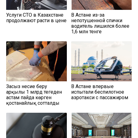
Услуги СТО в Казахстане
В Астане из-за
продолжают расти в цене
непотушенной спички
водитель лишился более
1,6 млн тенге
Заңсыз несие беру
В Астане впервые
арқылы 1 млрд теңгеден
испытали беспилотное
астам пайда көрген
аэротакси с пассажиром
қостанайлық сотталды