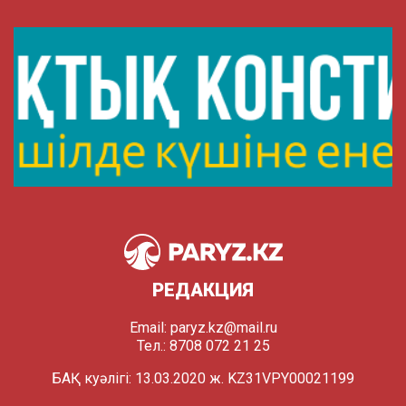
РЕДАКЦИЯ
Email:
paryz.kz@mail.ru
Тел.: 8708 072 21 25
БАҚ куәлігі: 13.03.2020 ж. KZ31VPY00021199