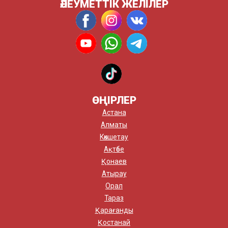
ӘЛЕУМЕТТІК ЖЕЛІЛЕР
ӨҢІРЛЕР
Астана
Алматы
Көкшетау
Ақтөбе
Қонаев
Атырау
Орал
Тараз
Қарағанды
Қостанай