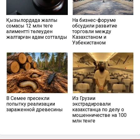
Қызылордада жалпы
На бизнес-форуме
сомасы 12 млн теңге
обсудили развитие
алиментті төлеуден
торговли между
жалтарған адам сотталды
Казахстаном и
Узбекистаном
В Семее пресекли
Из Грузии
попытку реализации
экстрадировали
зараженной древесины
казахстанца по делу о
мошенничестве на 100
млн тенге