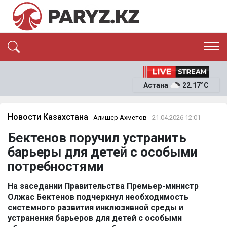
ЭКСКЛЮЗИВ
САЯСАТ
Астана
22.17°C
САЙЛАУ-2026
ЭКОНОМИКА
ҚОҒАМ
ОҚИҒА
Новости Казахстана
Алишер Ахметов
21.04.2026 12:01
СҰХБАТ
Бектенов поручил устранить
News
барьеры для детей с особыми
потребностями
На заседании Правительства Премьер-министр
Олжас Бектенов подчеркнул необходимость
системного развития инклюзивной среды и
устранения барьеров для детей с особыми