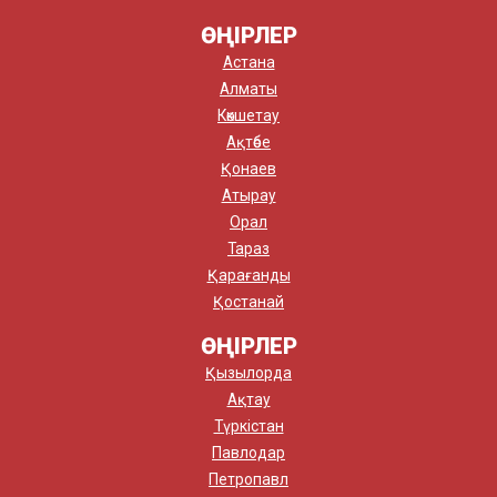
ӨҢІРЛЕР
Астана
Алматы
Көкшетау
Ақтөбе
Қонаев
Атырау
Орал
Тараз
Қарағанды
Қостанай
ӨҢІРЛЕР
Қызылорда
Ақтау
Түркістан
Павлодар
Петропавл