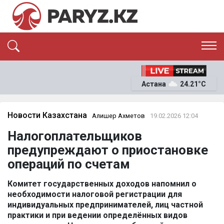
ЭКСКЛЮЗИВ
САЯСАТ
Астана
24.21°C
САЙЛАУ-2026
ЭКОНОМИКА
ҚОҒАМ
ОҚИҒА
Новости Казахстана
Алишер Ахметов
19.02.2026 12:04
СҰХБАТ
Налогоплательщиков
News
предупреждают о приостановке
операций по счетам
Комитет государственных доходов напомнил о
необходимости налоговой регистрации для
индивидуальных предпринимателей, лиц частной
практики и при ведении определённых видов