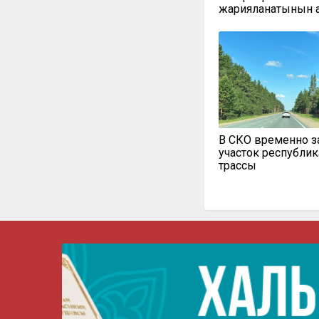
жарияланатынын 
В СКО временно 
участок республи
трассы