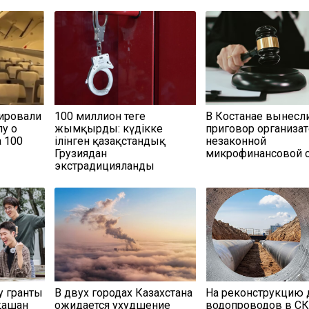
дировали
100 миллион теңге
В Костанае вынесл
лу о
жымқырды: күдікке
приговор организа
 100
ілінген қазақстандық
незаконной
Грузиядан
микрофинансовой 
экстрадицияланды
у гранты
В двух городах Казахстана
На реконструкцию 
 қашан
ожидается ухудшение
водопроводов в С