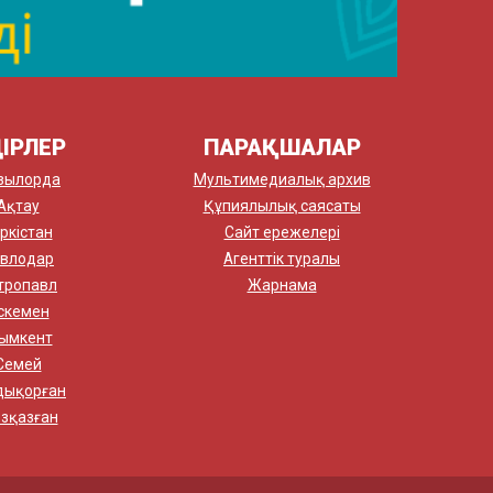
ІРЛЕР
ПАРАҚШАЛАР
зылорда
Мультимедиалық архив
Ақтау
Құпиялылық саясаты
ркістан
Сайт ережелері
влодар
Агенттік туралы
тропавл
Жарнама
скемен
ымкент
Семей
дықорған
зқазған