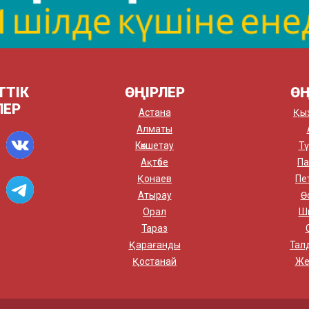
ТТІК
ӨҢІРЛЕР
ӨҢ
ЛЕР
Астана
Қы
Алматы
Көкшетау
Тү
Ақтөбе
Па
Қонаев
Пе
Атырау
Ө
Орал
Ш
Тараз
Қарағанды
Тал
Қостанай
Же