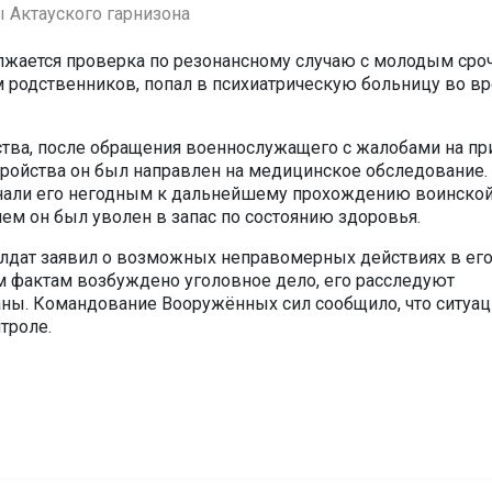
 Актауского гарнизона
лжается проверка по резонансному случаю с молодым сро
м родственников, попал в психиатрическую больницу во в
ва, после обращения военнослужащего с жалобами на пр
тройства он был направлен на медицинское обследование.
нали его негодным к дальнейшему прохождению воинско
чем он был уволен в запас по состоянию здоровья.
лдат заявил о возможных неправомерных действиях в ег
м фактам возбуждено уголовное дело, его расследуют
ны. Командование Вооружённых сил сообщило, что ситуац
нтроле.