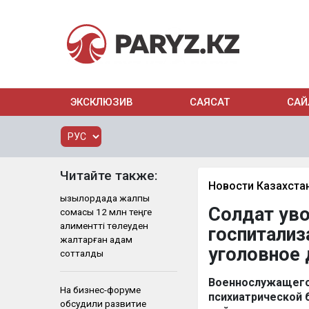
ЭКСКЛЮЗИВ
САЯСАТ
САЙ
Читайте также:
Новости Казахста
Қызылордада жалпы
Солдат уво
сомасы 12 млн теңге
алиментті төлеуден
госпитализ
жалтарған адам
уголовное 
сотталды
Военнослужащего у
На бизнес-форуме
психиатрической 
обсудили развитие