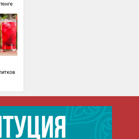
тенге
питков