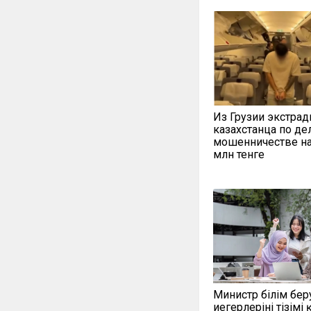
Из Грузии экстра
казахстанца по де
мошенничестве на
млн тенге
Министр білім бер
иегерлерінің тізімі