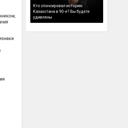
Кто спонсировал историю
Казахстана в 90-е? Вы будете
чником,
удивлены
ремя
изнаки
й
о
ия