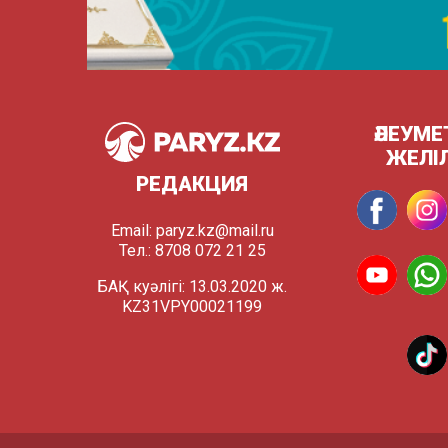
ӘЛЕУМЕ
ЖЕЛІ
РЕДАКЦИЯ
Email:
paryz.kz@mail.ru
Тел.: 8708 072 21 25
БАҚ куәлігі: 13.03.2020 ж.
KZ31VPY00021199