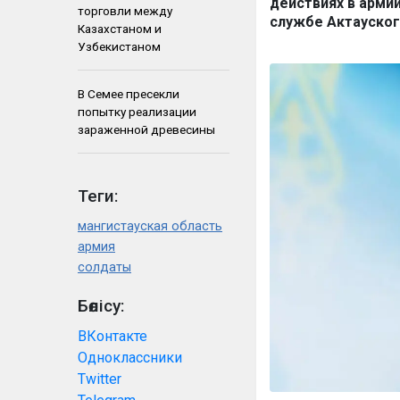
действиях в арми
торговли между
службе Актауског
Казахстаном и
Узбекистаном
В Семее пресекли
попытку реализации
зараженной древесины
Теги:
мангистауская область
армия
солдаты
Бөлісу:
ВКонтакте
Одноклассники
Twitter