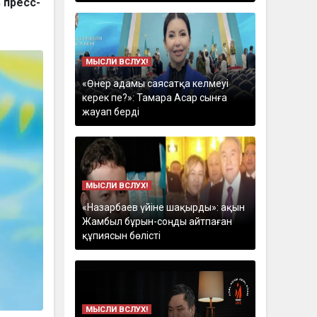
 пресс-
МЫСЛИ ВСЛУХ!
«Өнер адамы саясатқа келмеуі
керек пе?»: Тамара Асар сынға
жауап берді
МЫСЛИ ВСЛУХ!
«Назарбаев үйіне шақырды»: ақын
Жамбыл бұрын-соңды айтпаған
құпиясын бөлісті
МЫСЛИ ВСЛУХ!