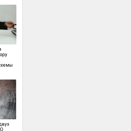
и
тору
схемы
двух
КО