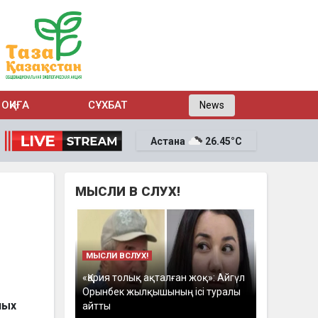
ОҚИҒА
СҰХБАТ
News
Астана
26.45°C
МЫСЛИ В СЛУХ!
МЫСЛИ ВСЛУХ!
«Қария толық ақталған жоқ»: Айгүл
Орынбек жылқышының ісі туралы
ных
айтты