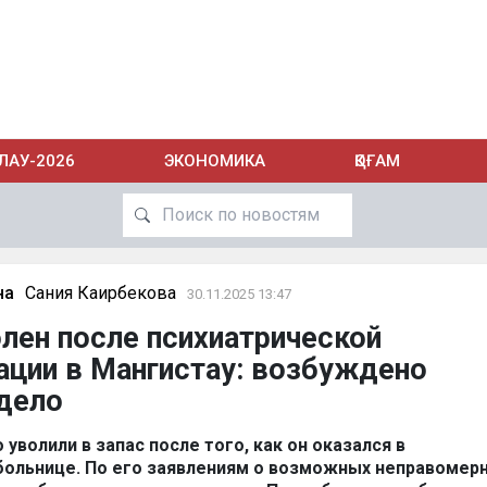
ЛАУ-2026
ЭКОНОМИКА
ҚОҒАМ
на
Сания Каирбекова
30.11.2025 13:47
лен после психиатрической
ации в Мангистау: возбуждено
дело
волили в запас после того, как он оказался в
больнице. По его заявлениям о возможных неправомер