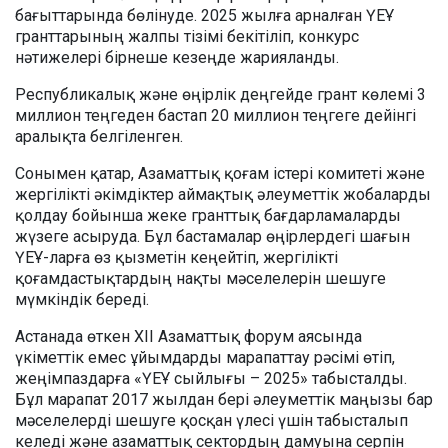
бағыттарында бөлінуде. 2025 жылға арналған ҮЕҰ
гранттарының жалпы тізімі бекітіліп, конкурс
нәтижелері бірнеше кезеңде жарияланды.
Республикалық және өңірлік деңгейде грант көлемі 3
миллион теңгеден бастап 20 миллион теңгеге дейінгі
аралықта белгіленген.
Сонымен қатар, Азаматтық қоғам істері комитеті және
жергілікті әкімдіктер аймақтық әлеуметтік жобаларды
қолдау бойынша жеке гранттық бағдарламаларды
жүзеге асыруда. Бұл бастамалар өңірлердегі шағын
ҮЕҰ-ларға өз қызметін кеңейтіп, жергілікті
қоғамдастықтардың нақты мәселелерін шешуге
мүмкіндік береді.
Астанада өткен XII Азаматтық форум аясында
үкіметтік емес ұйымдарды марапаттау рәсімі өтіп,
жеңімпаздарға «ҮЕҰ сыйлығы – 2025» табысталды.
Бұл марапат 2017 жылдан бері әлеуметтік маңызы бар
мәселелерді шешуге қосқан үлесі үшін табысталып
келеді және азаматтық сектордың дамуына серпін