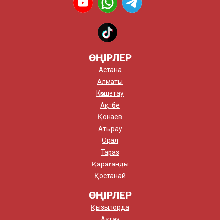
ӨҢІРЛЕР
Астана
Алматы
Көкшетау
Ақтөбе
Қонаев
Атырау
Орал
Тараз
Қарағанды
Қостанай
ӨҢІРЛЕР
Қызылорда
Ақтау