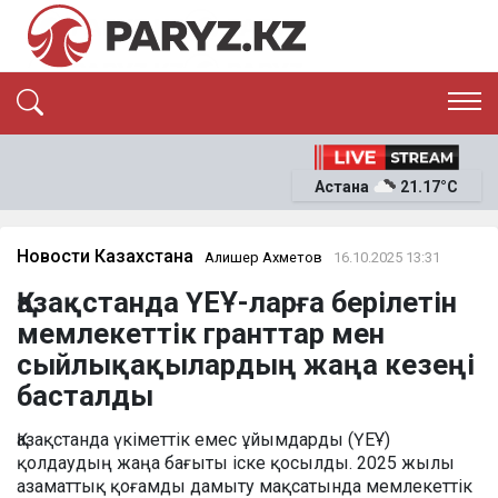
ЭКСКЛЮЗИВ
САЯСАТ
Астана
21.17°C
САЙЛАУ-2026
ЭКОНОМИКА
ҚОҒАМ
ОҚИҒА
Новости Казахстана
Алишер Ахметов
16.10.2025 13:31
СҰХБАТ
Қазақстанда ҮЕҰ-ларға берілетін
News
мемлекеттік гранттар мен
сыйлықақылардың жаңа кезеңі
басталды
Қазақстанда үкіметтік емес ұйымдарды (ҮЕҰ)
қолдаудың жаңа бағыты іске қосылды. 2025 жылы
азаматтық қоғамды дамыту мақсатында мемлекеттік