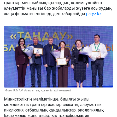
гранттар мен сыйлықақылардың көлемі ұлғайып,
әлеуметтік маңызы бар жобаларды жүзеге асырудың
жаңа форматы енгізілді, деп хабарлайды
paryz.kz
.
Фото: ҚР МАМ Азаматтық қоғам істері комитеті
Министрліктің мәліметінше, биылғы жылы
мемлекеттік гранттар жастар саясаты, әлеуметтік
инклюзия, отбасылық құндылықтар, экологиялық
бастамалар және цифрлық трансформация