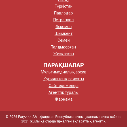
Түркістан
Павлодар
Петропавл
Өскемен
Шымкент
Семей
Талдықорған
Жезқазған
ПАРАҚШАЛАР
Мультимедиалық архив
Құпиялылық саясаты
Сайт ережелері
Агенттік туралы
Жарнама
© 2026 Paryz.kz АА - Қазақстан Республикасының заңнамасына сәйкес
2021 жылы қаңтарда тіркелген ақпараттық агенттік.