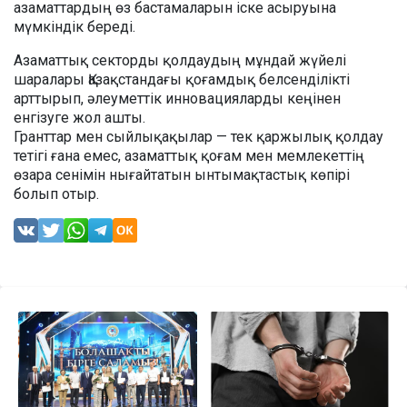
азаматтардың өз бастамаларын іске асыруына
мүмкіндік береді.
Азаматтық секторды қолдаудың мұндай жүйелі
шаралары Қазақстандағы қоғамдық белсенділікті
арттырып, әлеуметтік инновацияларды кеңінен
енгізуге жол ашты.
Гранттар мен сыйлықақылар — тек қаржылық қолдау
тетігі ғана емес, азаматтық қоғам мен мемлекеттің
өзара сенімін нығайтатын ынтымақтастық көпірі
болып отыр.