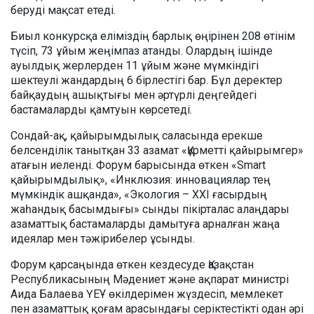
беруді мақсат етеді.
Биыл конкурсқа еліміздің барлық өңірінен 208 өтінім
түсіп, 73 ұйым жеңімпаз атанды. Олардың ішінде
ауылдық жерлерден 11 ұйым және мүмкіндігі
шектеулі жандардың 6 бірлестігі бар. Бұл деректер
байқаудың ашықтығы мен әртүрлі деңгейдегі
бастамаларды қамтуын көрсетеді.
Сондай-ақ, қайырымдылық саласында ерекше
белсенділік танытқан 33 азамат «Құрметті қайырымгер»
атағын иеленді. Форум барысында өткен «Smart
қайырымдылық», «Инклюзия: инновациялар тең
мүмкіндік ашқанда», «Экология – XXI ғасырдың
жаһандық басымдығы» сынды пікірталас алаңдары
азаматтық бастамаларды дамытуға арналған жаңа
идеялар мен тәжірибелер ұсынды.
Форум қарсаңында өткен кездесуде Қазақстан
Республикасының Мәдениет және ақпарат министрі
Аида Балаева ҮЕҰ өкілдерімен жүздесіп, мемлекет
пен азаматтық қоғам арасындағы серіктестікті одан әрі