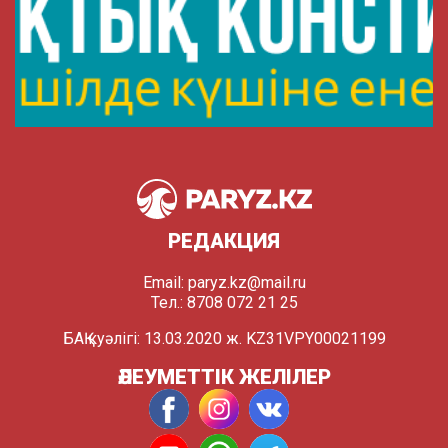
РЕДАКЦИЯ
Email:
paryz.kz@mail.ru
Тел.: 8708 072 21 25
БАҚ куәлігі: 13.03.2020 ж. KZ31VPY00021199
ӘЛЕУМЕТТІК ЖЕЛІЛЕР