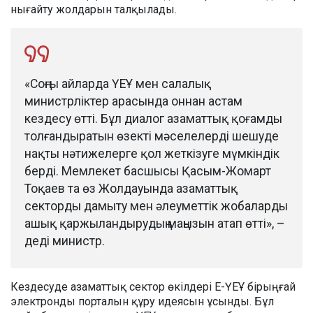
нығайту жолдарын талқылады.
«Соңғы айларда ҮЕҰ мен салалық
министрліктер арасында оннан астам
кездесу өтті. Бұл диалог азаматтық қоғамды
толғандыратын өзекті мәселелерді шешуде
нақты нәтижелерге қол жеткізуге мүмкіндік
берді. Мемлекет басшысы Қасым-Жомарт
Тоқаев та өз Жолдауында азаматтық
секторды дамыту мен әлеуметтік жобаларды
ашық қаржыландырудың маңызын атап өтті», –
деді министр.
Кездесуде азаматтық сектор өкілдері E-ҮЕҰ бірыңғай
электронды порталын құру идеясын ұсынды. Бұл