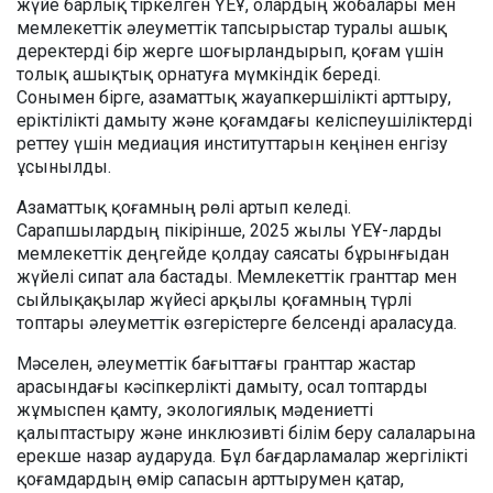
жүйе барлық тіркелген ҮЕҰ, олардың жобалары мен
мемлекеттік әлеуметтік тапсырыстар туралы ашық
деректерді бір жерге шоғырландырып, қоғам үшін
толық ашықтық орнатуға мүмкіндік береді.
Сонымен бірге, азаматтық жауапкершілікті арттыру,
еріктілікті дамыту және қоғамдағы келіспеушіліктерді
реттеу үшін медиация институттарын кеңінен енгізу
ұсынылды.
Азаматтық қоғамның рөлі артып келеді.
Сарапшылардың пікірінше, 2025 жылы ҮЕҰ-ларды
мемлекеттік деңгейде қолдау саясаты бұрынғыдан
жүйелі сипат ала бастады. Мемлекеттік гранттар мен
сыйлықақылар жүйесі арқылы қоғамның түрлі
топтары әлеуметтік өзгерістерге белсенді араласуда.
Мәселен, әлеуметтік бағыттағы гранттар жастар
арасындағы кәсіпкерлікті дамыту, осал топтарды
жұмыспен қамту, экологиялық мәдениетті
қалыптастыру және инклюзивті білім беру салаларына
ерекше назар аударуда. Бұл бағдарламалар жергілікті
қоғамдардың өмір сапасын арттырумен қатар,