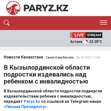
ЭКСКЛЮЗИВ
САЯСАТ
Астана
23.28°C
САЙЛАУ-2026
ЭКОНОМИКА
ҚОҒАМ
ОҚИҒА
Новости Казахстана
Сания Каирбекова
06.10.2025 11:04
СҰХБАТ
В Кызылординской области
News
подростки издевались над
ребенком с инвалидностью
В Кызылординской области подростки подвергли
издевательствам ребенка с инвалидностью,
передает
Paryz.kz
со ссылкой на Telegram-канал
«Письма Президенту».