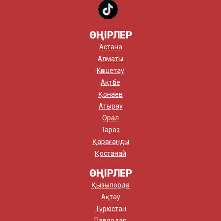
ӨҢІРЛЕР
Астана
Алматы
Көкшетау
Ақтөбе
Қонаев
Атырау
Орал
Тараз
Қарағанды
Қостанай
ӨҢІРЛЕР
Қызылорда
Ақтау
Түркістан
Павлодар