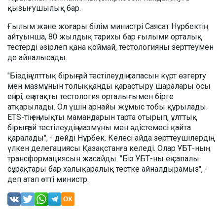
қызығушылық бар.
Ғылым және жоғары білім министрі Саясат Нұрбектің
айтуынша, 80 жылдық тарихы бар ғылыми орталық
тестерді әзірлеп қана қоймай, тестологияны зерттеумен
де айналысады.
"Біздің ұлттық бірыңғай тестілеудің сапасын күрт өзгерту
мен мазмұнын толыққанды қарастыру шаралары осы
ең ірі, ең атақты тестология орталығымен бірге
атқарылады. Ол үшін арнайы жұмыс тобы құрылады.
ETS-тің ең мықты мамандарын тарта отырып, ұлттық
бірыңғай тестілеудің мазмұны мен әдістемесі қайта
қаралады", - дейді Нұрбек. Келесі айда зерттеушілердің
үлкен делегациясы Қазақстанға келеді. Олар ҰБТ-ның
трансформациясын жасайды. "Біз ҰБТ-ны ең сапалы
сұрақтары бар халықаралық тестке айналдырамыз", -
деп атап өтті министр.