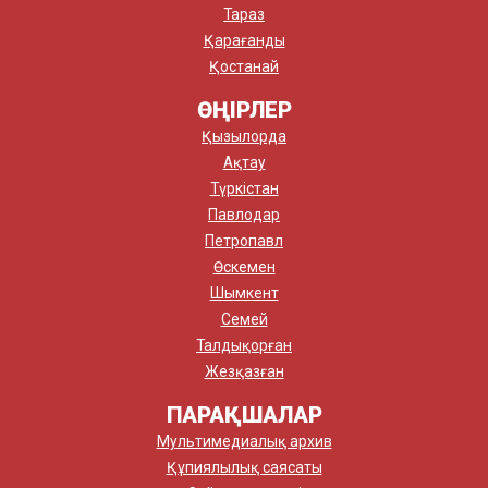
Тараз
Қарағанды
Қостанай
ӨҢІРЛЕР
Қызылорда
Ақтау
Түркістан
Павлодар
Петропавл
Өскемен
Шымкент
Семей
Талдықорған
Жезқазған
ПАРАҚШАЛАР
Мультимедиалық архив
Құпиялылық саясаты