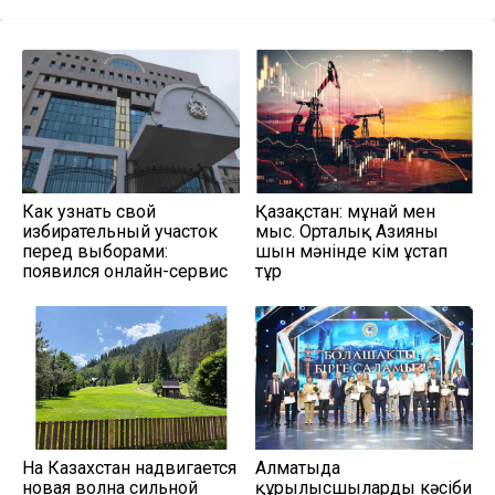
Как узнать свой
Қазақстан: мұнай мен
избирательный участок
мыс. Орталық Азияны
перед выборами:
шын мәнінде кім ұстап
появился онлайн-сервис
тұр
На Казахстан надвигается
Алматыда
новая волна сильной
құрылысшыларды кәсіби