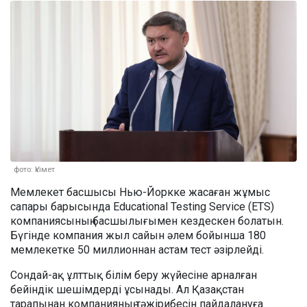
фото: Үкімет
Мемлекет басшысы Нью-Йоркке жасаған жұмыс
сапары барысында Educational Testing Service (ETS)
компаниясының басшылығымен кездескен болатын.
Бүгінде компания жыл сайын әлем бойынша 180
мемлекетке 50 миллионнан астам тест әзірлейді.
Сондай-ақ ұлттық білім беру жүйесіне арналған
бейіндік шешімдерді ұсынады. Ал Қазақстан
тарапынан компанияның тәжірибесін пайдалануға