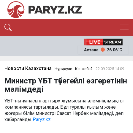
ЭКСКЛЮЗИВ
САЯСАТ
Астана
26.06°C
САЙЛАУ-2026
ЭКОНОМИКА
ҚОҒАМ
ОҚИҒА
Новости Казахстана
Нұрдаулет Кенжебай
22.09.2025 14:09
СҰХБАТ
Министр ҰБТ түбегейлі өзгеретінін
News
мәлімдеді
ҰБТ-ның сапасын арттыру жұмысына әлемнің ең мықты
компаниясы тартылады. Бұл туралы ғылым және
жоғары білім министрі Саясат Нұрбек мәлімдеді, деп
хабарлайды
Paryz.kz.