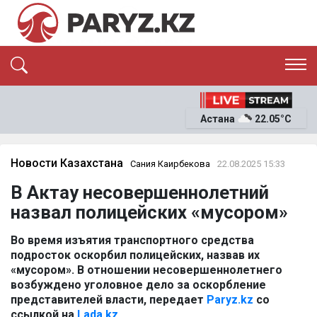
ЭКСКЛЮЗИВ
САЯСАТ
Астана
22.05°C
САЙЛАУ-2026
ЭКОНОМИКА
ҚОҒАМ
ОҚИҒА
Новости Казахстана
Сания Каирбекова
22.08.2025 15:33
СҰХБАТ
В Актау несовершеннолетний
News
назвал полицейских «мусором»
Во время изъятия транспортного средства
подросток оскорбил полицейских, назвав их
«мусором». В отношении несовершеннолетнего
возбуждено уголовное дело за оскорбление
представителей власти, передает
Paryz.kz
со
ссылкой на
Lada.kz.