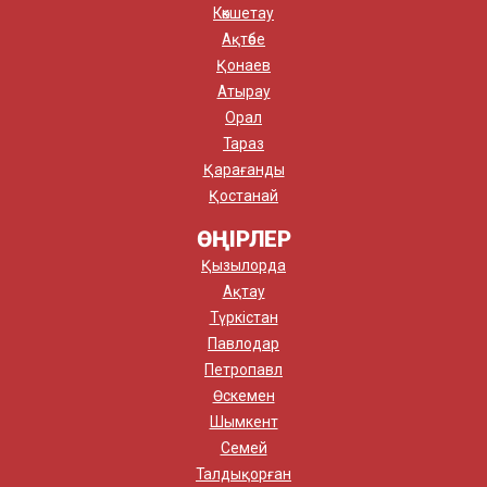
Көкшетау
Ақтөбе
Қонаев
Атырау
Орал
Тараз
Қарағанды
Қостанай
ӨҢІРЛЕР
Қызылорда
Ақтау
Түркістан
Павлодар
Петропавл
Өскемен
Шымкент
Семей
Талдықорған