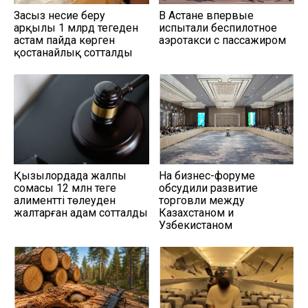
Заңсыз несие беру
В Астане впервые
арқылы 1 млрд теңгеден
испытали беспилотное
астам пайда көрген
аэротакси с пассажиром
қостанайлық сотталды
Қызылордада жалпы
На бизнес-форуме
сомасы 12 млн теңге
обсудили развитие
алиментті төлеуден
торговли между
жалтарған адам сотталды
Казахстаном и
Узбекистаном