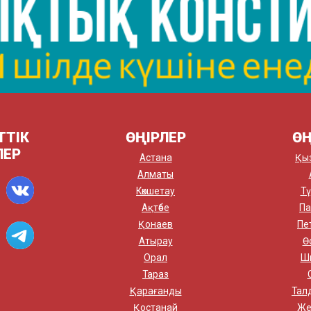
ТТІК
ӨҢІРЛЕР
ӨҢ
ЛЕР
Астана
Қы
Алматы
Көкшетау
Тү
Ақтөбе
Па
Қонаев
Пе
Атырау
Ө
Орал
Ш
Тараз
Қарағанды
Тал
Қостанай
Же