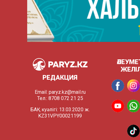
ӘЛЕУМЕ
ЖЕЛІ
РЕДАКЦИЯ
Email:
paryz.kz@mail.ru
Тел.: 8708 072 21 25
БАҚ куәлігі: 13.03.2020 ж.
KZ31VPY00021199