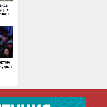
ында
дірген
талды
ертіне
күдікті