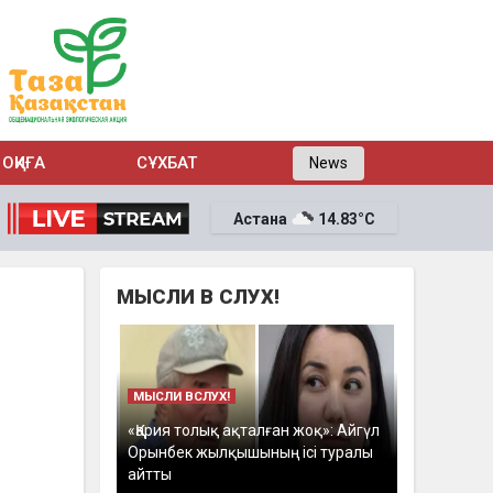
ОҚИҒА
СҰХБАТ
News
Астана
14.83°C
МЫСЛИ В СЛУХ!
МЫСЛИ ВСЛУХ!
ы
«Қария толық ақталған жоқ»: Айгүл
Орынбек жылқышының ісі туралы
айтты