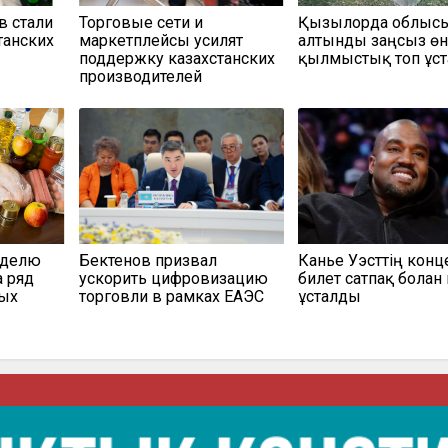
в стали
Торговые сети и
Қызылорда облыс
танских
маркетплейсы усилят
алтынды заңсыз өн
поддержку казахстанских
қылмыстық топ ұс
производителей
еделю
Бектенов призвал
Канье Уэсттің конц
а ряд
ускорить цифровизацию
билет сатпақ болған 
мых
торговли в рамках ЕАЭС
ұсталды