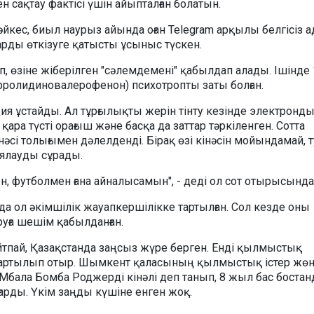
 сақтау фактісі үшін айыпталған болатын.
йкес, биыл наурыз айында оған Telegram арқылы белгісіз 
арды өткізуге қатысты ұсыныс түскен.
, өзіне жіберілген "сәлемдемені" қабылдап алады. Ішінде 
рролидиновалерофенон) психотропты заты болған.
ия ұстайды. Ал тұрғылықты жерін тінту кезінде электронды
і, қара түсті орағыш және басқа да заттар тәркіленген. Сотта
сі толығымен дәлелденді. Бірақ өзі кінәсін мойындамай, т
ялауды сұрады.
 футболмен ғана айналысамын", - деді ол сот отырысында
да ол әкімшілік жауапкершілікке тартылған. Сол кезде оны
уға шешім қабылданған.
айтпай, Қазақстанда заңсыз жүре берген. Енді қылмыстық
тартылып отыр. Шымкент қаласының қылмыстық істер жөн
Мбала Бомба Роджерді кінәлі деп танып, 8 жыл бас боста
арды. Үкім заңды күшіне енген жоқ.