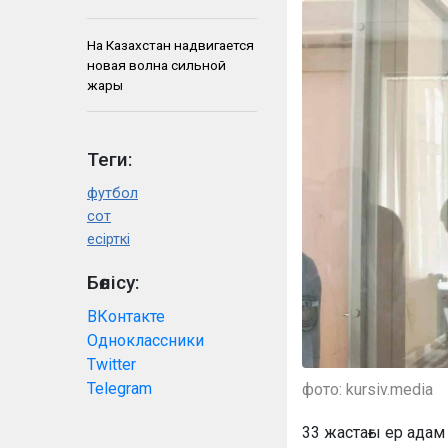
На Казахстан надвигается
новая волна сильной
жары
Теги:
футбол
сот
есірткі
Бөлісу:
ВКонтакте
Одноклассники
Twitter
Telegram
фото: kursiv.media
33 жастағы ер адам