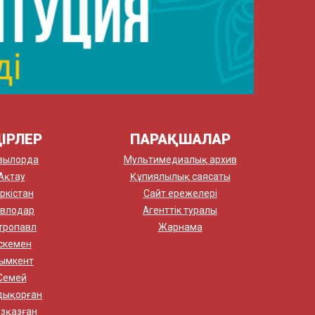
ІРЛЕР
ПАРАҚШАЛАР
зылорда
Мультимедиалық архив
Ақтау
Құпиялылық саясаты
ркістан
Сайт ережелері
влодар
Агенттік туралы
тропавл
Жарнама
скемен
ымкент
Семей
дықорған
зқазған