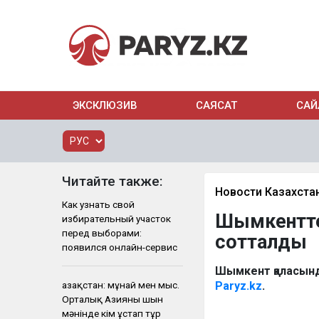
ЭКСКЛЮЗИВ
САЯСАТ
САЙ
Читайте также:
Новости Казахста
Как узнать свой
Шымкентте
избирательный участок
перед выборами:
сотталды
появился онлайн-сервис
Шымкент қаласынд
Қазақстан: мұнай мен мыс.
Paryz.kz
.
Орталық Азияны шын
мәнінде кім ұстап тұр