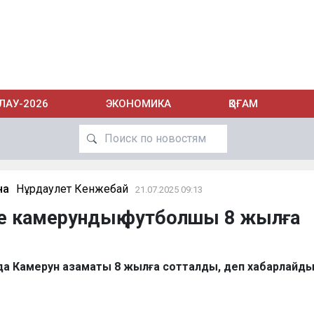
ЛАУ-2026
ЭКОНОМИКА
ҚОҒАМ
на
Нұрдаулет Кенжебай
21.07.2025 09:13
 камерундық футболшы 8 жылға
а Камерун азаматы 8 жылға сотталды, деп хабарлайд