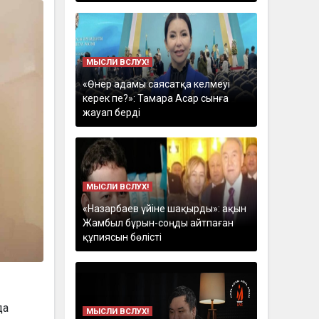
МЫСЛИ ВСЛУХ!
«Өнер адамы саясатқа келмеуі
керек пе?»: Тамара Асар сынға
жауап берді
МЫСЛИ ВСЛУХ!
«Назарбаев үйіне шақырды»: ақын
Жамбыл бұрын-соңды айтпаған
құпиясын бөлісті
да
МЫСЛИ ВСЛУХ!