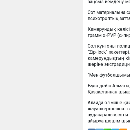
заңсыз иемдену мен
Сот материалына сә
психотроптық затт
Камерундық келісіп
грамм α-PVP (α-пи
Сол күні оны полиц
"Zip-lock" пакеттер
камерундықтың кінә
жеріне экстрадици
"Мен футболшымын,
Бұған дейін Алматы
Қазақстаннан шығар
Алайда ол үйіне қ
жауапкершілікке 
ауданаралық соты 
айыруға шешім шығ