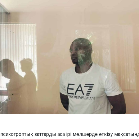
 психотроптық заттарды аса ірі мөлшерде өткізу мақсатын