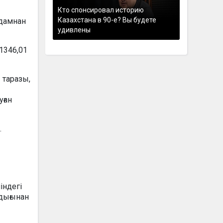
Кто спонсировал историю
Казахстана в 90-е? Вы будете
адамнан
удивлены
1346,01
 таразы,
уған
.
індегі
ндығынан