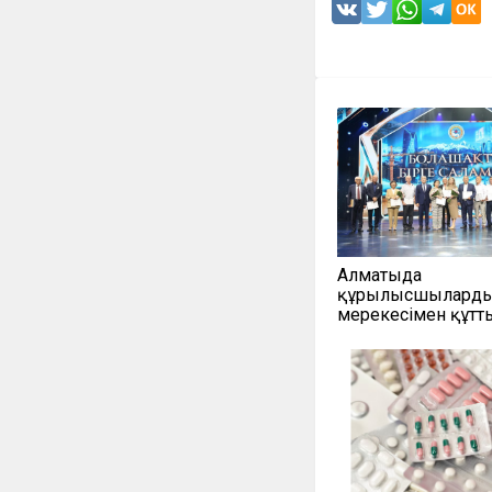
Алматыда
құрылысшыларды 
мерекесімен құт