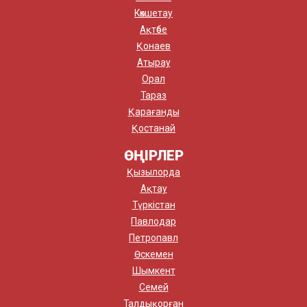
Көкшетау
Ақтөбе
Қонаев
Атырау
Орал
Тараз
Қарағанды
Қостанай
ӨҢІРЛЕР
Қызылорда
Ақтау
Түркістан
Павлодар
Петропавл
Өскемен
Шымкент
Семей
Талдықорған