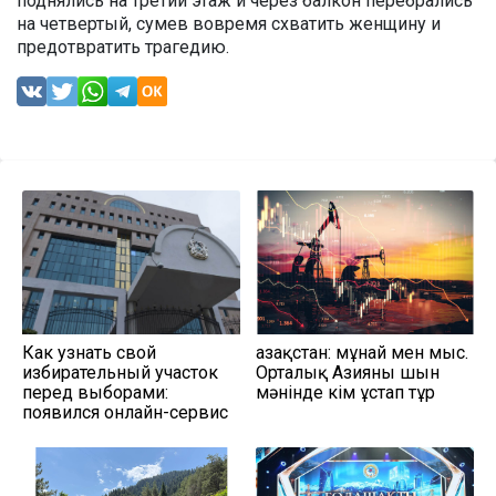
поднялись на третий этаж и через балкон перебрались
на четвертый, сумев вовремя схватить женщину и
предотвратить трагедию.
Как узнать свой
Қазақстан: мұнай мен мыс.
избирательный участок
Орталық Азияны шын
перед выборами:
мәнінде кім ұстап тұр
появился онлайн-сервис