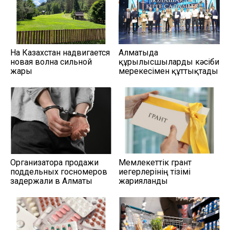
На Казахстан надвигается
Алматыда
новая волна сильной
құрылысшыларды кәсіби
жары
мерекесімен құттықтады
Организатора продажи
Мемлекеттік грант
поддельных госномеров
иегерлерінің тізімі
задержали в Алматы
жарияланды