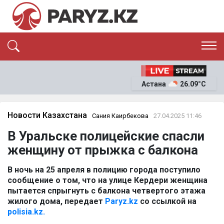
ЭКСКЛЮЗИВ
САЯСАТ
Астана
26.09°C
САЙЛАУ-2026
ЭКОНОМИКА
ҚОҒАМ
ОҚИҒА
Новости Казахстана
Сания Каирбекова
27.04.2025 11:46
СҰХБАТ
В Уральске полицейские спасли
News
женщину от прыжка с балкона
В ночь на 25 апреля в полицию города поступило
сообщение о том, что на улице Кердери женщина
пытается спрыгнуть с балкона четвертого этажа
жилого дома, передает
Paryz.kz
со ссылкой на
polisia.kz.