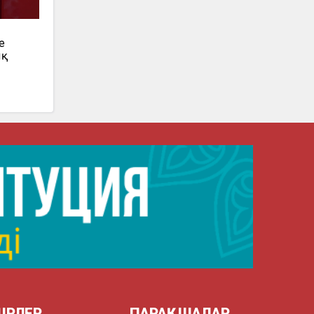
е
ық
ІРЛЕР
ПАРАҚШАЛАР