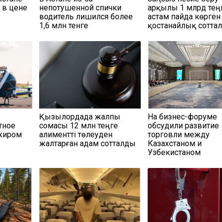
 в цене
непотушенной спички
арқылы 1 млрд тең
водитель лишился более
астам пайда көрген
1,6 млн тенге
қостанайлық сотта
Қызылордада жалпы
На бизнес-форуме
тное
сомасы 12 млн теңге
обсудили развитие
ажиром
алиментті төлеуден
торговли между
жалтарған адам сотталды
Казахстаном и
Узбекистаном