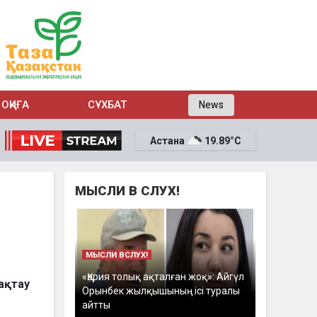
ОҚИҒА
СҰХБАТ
News
Астана
19.89°C
МЫСЛИ В СЛУХ!
МЫСЛИ ВСЛУХ!
«Қария толық ақталған жоқ»: Айгүл
ақтау
Орынбек жылқышының ісі туралы
айтты