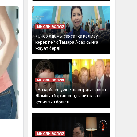
МЫСЛИ ВСЛУХ!
«Өнер адамы саясатқа келмеуі
керек пе?»: Тамара Асар сынға
жауап берді
МЫСЛИ ВСЛУХ!
«Назарбаев үйіне шақырды»: ақын
Жамбыл бұрын-соңды айтпаған
құпиясын бөлісті
МЫСЛИ ВСЛУХ!