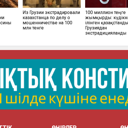
Из Грузии экстрадировали
100 миллион теңге
ии
казахстанца по делу о
жымқырды: күдікк
есины
мошенничестве на 100
ілінген қазақстанд
млн тенге
Грузиядан
экстрадицияланды
ТТІК
ӨҢІРЛЕР
ӨҢ