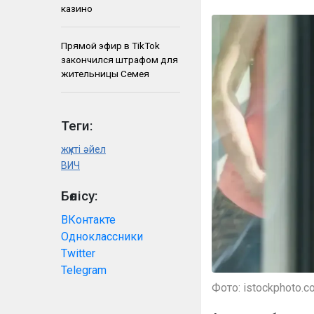
казино
Прямой эфир в TikTok
закончился штрафом для
жительницы Семея
Теги:
жүкті әйел
ВИЧ
Бөлісу:
ВКонтакте
Одноклассники
Twitter
Telegram
Фото: istockphoto.c