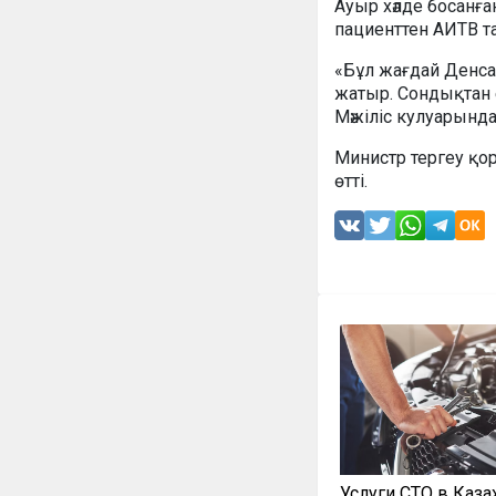
Ауыр хәлде босанға
пациенттен АИТВ т
«Бұл жағдай Денсау
жатыр. Сондықтан 
Мәжіліс кулуарында
Министр тергеу қ
өтті.
Услуги СТО в Каза