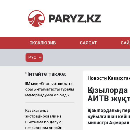
ЭКСКЛЮЗИВ
САЯСАТ
САЙ
Читайте также:
Новости Казахста
ІІМ мен «Кітап оқитын ұлт»
Қызылорда 
қоры ынтымақтастық туралы
меморандумға қол қойды
АИТВ жұқт
Қызылорданың пер
Казахстанца
экстрадировали из
құйылғаннан кейі
Вьетнама по делу о
министрі Ақмарал
незаконном онлайн-