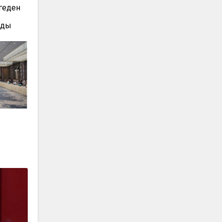
геден
лды