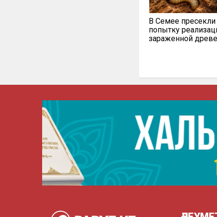
В Семее пресекли
попытку реализац
зараженной древ
ӘЛЕУМЕ