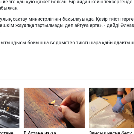
н әйелге қан құю қажет болған. Бір айдан кейін тексергенде
абылған.
лық сақтау министрлігінің бақылауында. Қазір тиісті терге
ешкім жауапқа тартылмады деп айтуға ерте», - дейді Әлна
.
орытындысы бойынша ведомство тиісті шара қабылдайтын
хстане
В Астане из-за
Заңсыз несие беру