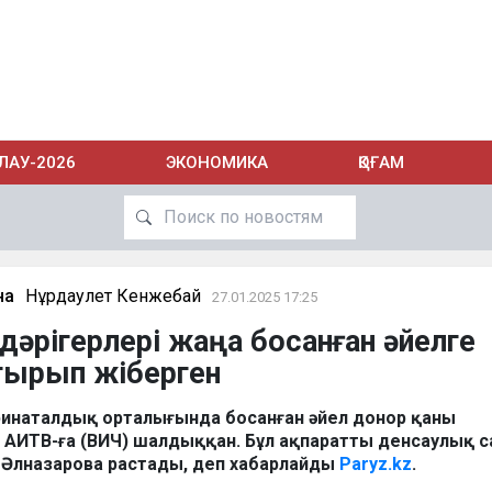
ЛАУ-2026
ЭКОНОМИКА
ҚОҒАМ
на
Нұрдаулет Кенжебай
27.01.2025 17:25
дәрігерлері жаңа босанған әйелге
ырып жіберген
инаталдық орталығында босанған әйел донор қаны
н АИТВ-ға (ВИЧ) шалдыққан. Бұл ақпаратты денсаулық с
 Әлназарова растады, деп хабарлайды
Paryz.kz
.