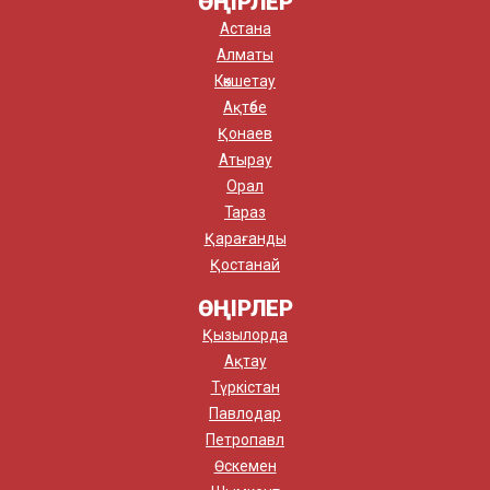
ӨҢІРЛЕР
Астана
Алматы
Көкшетау
Ақтөбе
Қонаев
Атырау
Орал
Тараз
Қарағанды
Қостанай
ӨҢІРЛЕР
Қызылорда
Ақтау
Түркістан
Павлодар
Петропавл
Өскемен