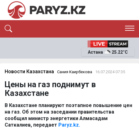
ЭКСКЛЮЗИВ
САЯСАТ
Астана
25.22°C
САЙЛАУ-2026
ЭКОНОМИКА
ҚОҒАМ
ОҚИҒА
Новости Казахстана
Сания Каирбекова
16.07.2024 07:35
СҰХБАТ
Цены на газ поднимут в
News
Казахстане
В Казахстане планируют поэтапное повышение цен
на газ. Об этом на заседании правительства
сообщил министр энергетики Алмасадам
Саткалиев, передает
Paryz.kz.