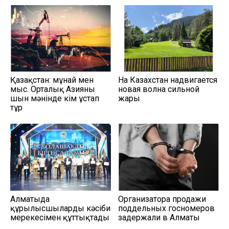
Қазақстан: мұнай мен
На Казахстан надвигается
мыс. Орталық Азияны
новая волна сильной
шын мәнінде кім ұстап
жары
тұр
Алматыда
Организатора продажи
құрылысшыларды кәсіби
поддельных госномеров
мерекесімен құттықтады
задержали в Алматы