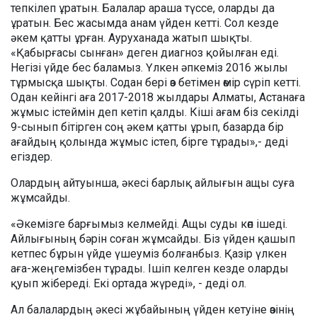
тепкілеп ұратын. Балалар араша түссе, оларды да
ұратын. Бес жасымда анам үйден кетті. Сол кезде
әкем қатты ұрған. Ауруханада жатып шықты.
«Қабырғасы сынған» деген диагноз қойылған еді.
Негізі үйде бес баламыз. Үлкен әпкеміз 2016 жылы
тұрмысқа шықты. Содан бері өз бетімен өмір сүріп кетті.
Одан кейінгі аға 2017-2018 жылдары Алматы, Астанаға
жұмыс істеймін деп кетіп қалды. Кіші ағам біз секілді
9-сынып бітірген соң әкем қатты ұрып, базарда бір
ағайдың қолында жұмыс істеп, бірге тұрады»,- деді
егіздер.
Олардың айтуынша, әкесі барлық айлығын ащы суға
жұмсайды.
«Әкемізге барғымыз келмейді. Ащы суды көп ішеді.
Айлығының бәрін соған жұмсайды. Біз үйден қашып
кетпес бұрын үйде үшеуміз болғанбыз. Қазір үлкен
аға-жеңгемізбен тұрады. Ішіп келген кезде оларды
қуып жібереді. Екі ортада жүреді», - деді ол.
Ал балалардың әкесі жұбайының үйден кетуіне өзінің