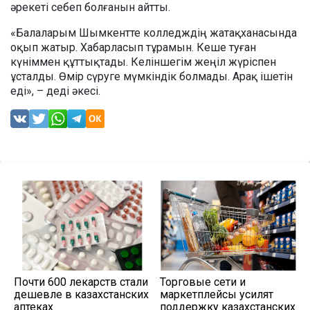
әрекеті себеп болғанын айтты.
«Балаларым Шымкентте колледждің жатақханасында
оқып жатыр. Хабарласып тұрамын. Кеше туған
күніммен құттықтады. Келіншегім жеңіл жүріспен
ұсталды. Өмір сүруге мүмкіндік болмады. Арақ ішетін
еді», – деді әкесі.
Почти 600 лекарств стали
Торговые сети и
дешевле в казахстанских
маркетплейсы усилят
аптеках
поддержку казахстанских