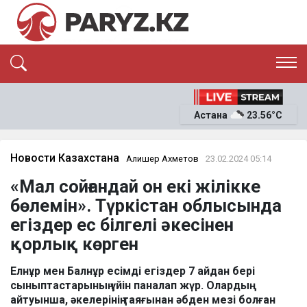
ЭКСКЛЮЗИВ
САЯСАТ
Астана
23.56°C
САЙЛАУ-2026
ЭКОНОМИКА
ҚОҒАМ
ОҚИҒА
Новости Казахстана
Алишер Ахметов
23.02.2024 05:14
СҰХБАТ
«Мал сойғандай он екі жілікке
News
бөлемін». Түркістан облысында
егіздер ес білгелі әкесінен
қорлық көрген
Елнұр мен Балнұр есімді егіздер 7 айдан бері
сыныптастарының үйін паналап жүр. Олардың
айтуынша, әкелерінің таяғынан әбден мезі болған