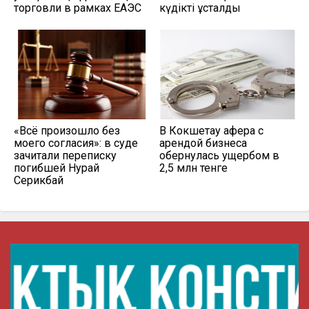
торговли в рамках ЕАЭС
күдікті ұсталды
«Всё произошло без
В Кокшетау афера с
моего согласия»: в суде
арендой бизнеса
зачитали переписку
обернулась ущербом в
погибшей Нурай
2,5 млн тенге
Серикбай