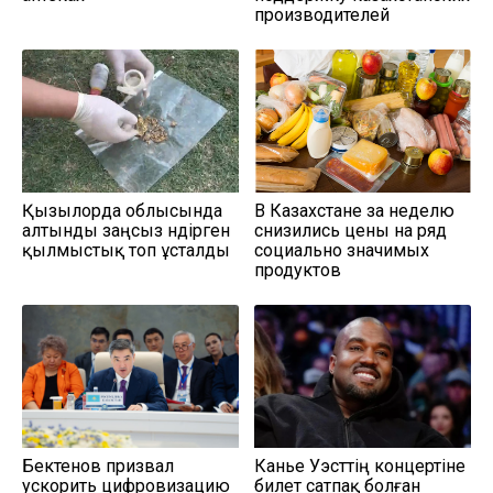
производителей
Қызылорда облысында
В Казахстане за неделю
алтынды заңсыз өндірген
снизились цены на ряд
қылмыстық топ ұсталды
социально значимых
продуктов
Бектенов призвал
Канье Уэсттің концертіне
ускорить цифровизацию
билет сатпақ болған