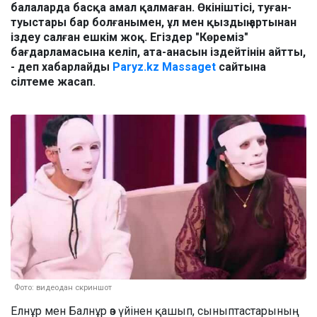
балаларда басқа амал қалмаған. Өкініштісі, туған-
туыстары бар болғанымен, ұл мен қыздың артынан
іздеу салған ешкім жоқ. Егіздер "Көреміз"
бағдарламасына келіп, ата-анасын іздейтінін айтты,
- деп хабарлайды
Paryz.kz
Massaget
сайтына
сілтеме жасап.
Фото: видеодан скриншот
Елнұр мен Балнұр өз үйінен қашып, сыныптастарының