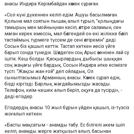
анасы Индира Керімбайдан көмек сұраған.
«Сол күні дүкеннен келіп едім. Ашуы басылмаған.
Қолына мал соятын пышақ алып тұрып, "қолыңдағы
тамырың мен мойныңнан кесіп, өлтіре саламын, сен
маған керек емессің, мал бөлгендей он екі жілікке бөліп
тастаймын, түрмеге түссем де сені өлтіремін" деді.
Сосын біз қашып кеттік. Тастап кеткен иесіз үйге
барып сонда түнедік. Шөлдеген соң Арыс өзенінен лай су
іштік. Кеш болды. Қасқырлардың дыбысы шыққан
соң жаңағы үйге бардық. Сосын Индира әпке есімізге
түсті. "Жақсы жан ғой" деп ойладық. Ол
сыныптасымыз Арманның анасы. Көмек сұрап едік,
бізді кіргізді. Барлық жағдайымызды жасады.
Телефон, киім-кешек алып беріп, оқуға да түсірді», -
деді егіздер.
Егіздердің анасы 10 жыл бұрын үйден қашып, із-түзсіз
жоғалып кеткен.
«Басты мақсатым - анамды табу. Ес білгелі әкем ішіп
келіп, анамды жерге жатқызып алып, басынан