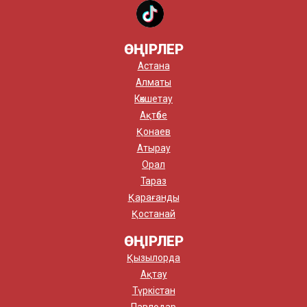
ӨҢІРЛЕР
Астана
Алматы
Көкшетау
Ақтөбе
Қонаев
Атырау
Орал
Тараз
Қарағанды
Қостанай
ӨҢІРЛЕР
Қызылорда
Ақтау
Түркістан