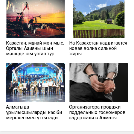
Қазақстан: мұнай мен мыс.
На Казахстан надвигается
Орталық Азияны шын
новая волна сильной
мәнінде кім ұстап тұр
жары
Алматыда
Организатора продажи
құрылысшыларды кәсіби
поддельных госномеров
мерекесімен құттықтады
задержали в Алматы