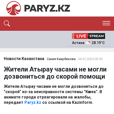
ЭКСКЛЮЗИВ
САЯСАТ
Астана
28.19°C
САЙЛАУ-2026
ЭКОНОМИКА
ҚОҒАМ
ОҚИҒА
Новости Казахстана
Сания Каирбекова
04.01.2024 03:30
СҰХБАТ
Жители Атырау часами не могли
News
дозвониться до скорой помощи
Жители Атырау часами не могли дозвониться до
"скорой" из-за неисправности системы "Көмек". В
акимате города отреагировали на жалобы,
передает
Paryz.kz
со ссылкой на Kazinform.