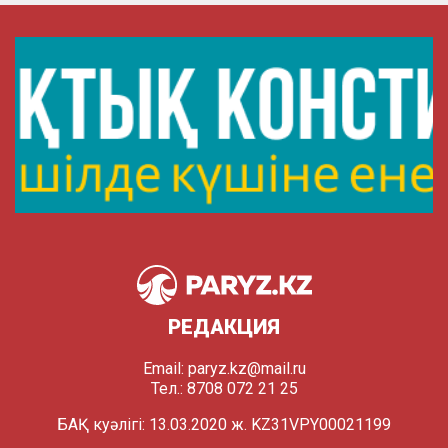
РЕДАКЦИЯ
Email:
paryz.kz@mail.ru
Тел.: 8708 072 21 25
БАҚ куәлігі: 13.03.2020 ж. KZ31VPY00021199