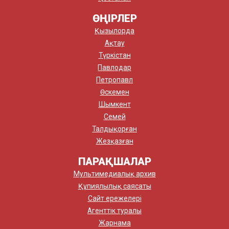
ӨҢІРЛЕР
Қызылорда
Ақтау
Түркістан
Павлодар
Петропавл
Өскемен
Шымкент
Семей
Талдықорған
Жезқазған
ПАРАҚШАЛАР
Мультимедиалық архив
Құпиялылық саясаты
Сайт ережелері
Агенттік туралы
Жарнама