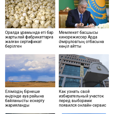
Оралда құрамында еті бар
Мемлекет басшысы
жартылай фабрикаттарға
кинорежиссер Ардақ
жалған сертификат
Әмірқұловтың отбасына
берілген
көңіл айтты
Еліміздің бірнеше
Как узнать свой
өңірінде ауа райына
избирательный участок
байланысты ескерту
перед выборами:
жарияланды
появился онлайн-сервис