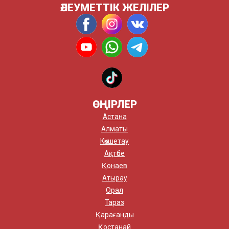
ӘЛЕУМЕТТІК ЖЕЛІЛЕР
ӨҢІРЛЕР
Астана
Алматы
Көкшетау
Ақтөбе
Қонаев
Атырау
Орал
Тараз
Қарағанды
Қостанай