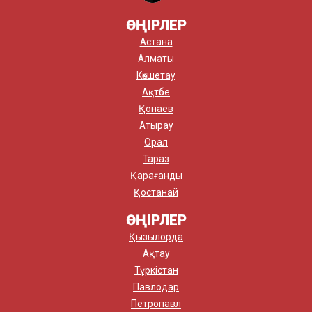
ӨҢІРЛЕР
Астана
Алматы
Көкшетау
Ақтөбе
Қонаев
Атырау
Орал
Тараз
Қарағанды
Қостанай
ӨҢІРЛЕР
Қызылорда
Ақтау
Түркістан
Павлодар
Петропавл