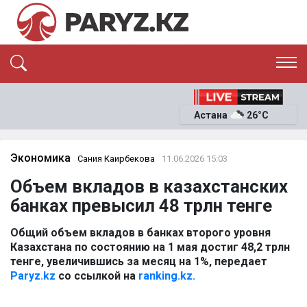
ЭКСКЛЮЗИВ
САЯСАТ
Астана
26°C
САЙЛАУ-2026
ЭКОНОМИКА
ҚОҒАМ
ОҚИҒА
Экономика
Сания Каирбекова
11.06.2026 15:03
СҰХБАТ
Объем вкладов в казахстанских
News
банках превысил 48 трлн тенге
Общий объем вкладов в банках второго уровня
Казахстана по состоянию на 1 мая достиг 48,2 трлн
тенге, увеличившись за месяц на 1%, передает
Paryz.kz
со ссылкой на
ranking.kz.