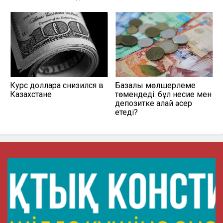
Курс доллара снизился в
Базалық мөлшерлеме
Казахстане
төмендеді: бұл несие мен
депозитке қалай әсер
етеді?