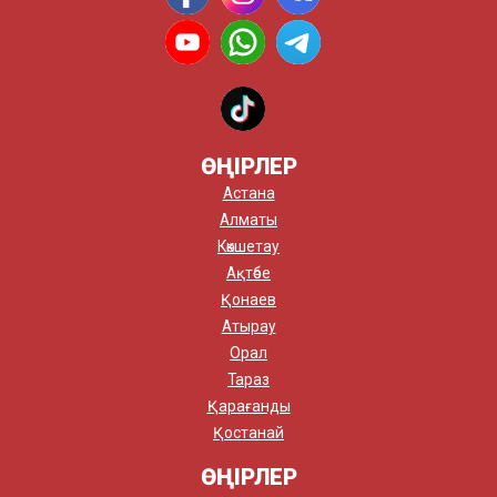
ӨҢІРЛЕР
Астана
Алматы
Көкшетау
Ақтөбе
Қонаев
Атырау
Орал
Тараз
Қарағанды
Қостанай
ӨҢІРЛЕР