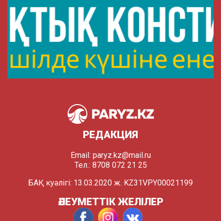
РЕДАКЦИЯ
Email:
paryz.kz@mail.ru
Тел.: 8708 072 21 25
БАҚ куәлігі: 13.03.2020 ж. KZ31VPY00021199
ӘЛЕУМЕТТІК ЖЕЛІЛЕР