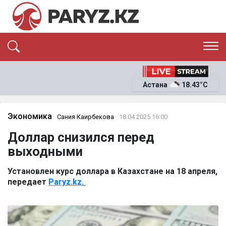
ЭКСКЛЮЗИВ
САЯСАТ
Астана
18.43°C
САЙЛАУ-2026
ЭКОНОМИКА
ҚОҒАМ
ОҚИҒА
Экономика
Сания Каирбекова
18.04.2025 16:00
СҰХБАТ
Доллар снизился перед
News
выходными
Установлен курс доллара в Казахстане на 18 апреля,
передает
Paryz.kz.