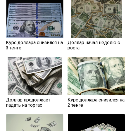
Курс доллара снизился на
Доллар начал неделю с
3 тенге
роста
Доллар продолжает
Курс доллара снизился на
падать на торгах
2 тенге