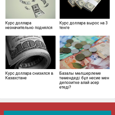
Курс доллара
Курс доллара вырос на 3
незначительно поднялся
тенге
Курс доллара снизился в
Базалық мөлшерлеме
Казахстане
төмендеді: бұл несие мен
депозитке қалай әсер
етеді?