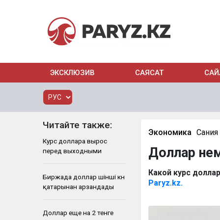
ЭКСКЛЮЗИВ
САЯСАТ
САЙ
Читайте также:
Экономика
Сания
Курс доллара вырос
Доллар нем
перед выходными
Какой курс доллар
Биржада доллар үшінші күн
Paryz.kz.
қатарынан арзандады
Доллар еще на 2 тенге