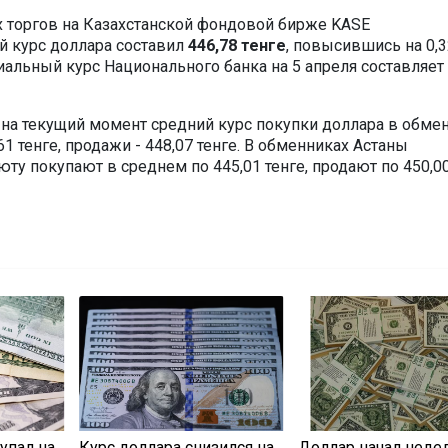
 торгов на Казахстанской фондовой бирже KASE
 курс доллара составил
446,78 тенге
, повысившись на 0,3
иальный курс Национального банка на 5 апреля составляет
, на текущий момент средний курс покупки доллара в обме
1 тенге, продажи - 448,07 тенге. В обменниках Астаны
у покупают в среднем по 445,01 тенге, продают по 450,00
упал на
Курс доллара снизился на
Доллар начал неде