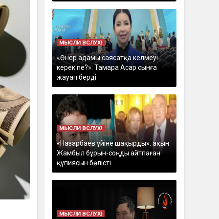
МЫСЛИ ВСЛУХ!
«Өнер адамы саясатқа келмеуі
керек пе?»: Тамара Асар сынға
жауап берді
МЫСЛИ ВСЛУХ!
«Назарбаев үйіне шақырды»: ақын
Жамбыл бұрын-соңды айтпаған
құпиясын бөлісті
МЫСЛИ ВСЛУХ!