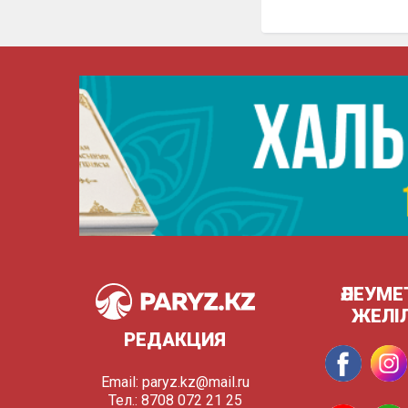
ӘЛЕУМЕ
ЖЕЛІ
РЕДАКЦИЯ
Email:
paryz.kz@mail.ru
Тел.: 8708 072 21 25