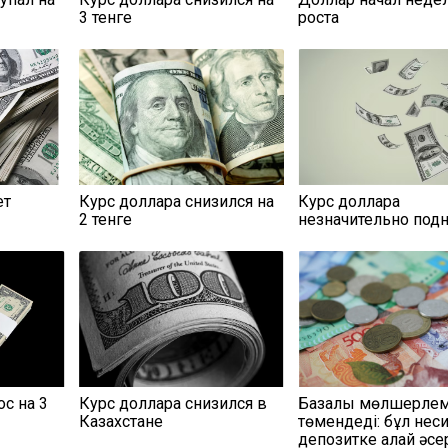
3 тенге
роста
ет
Курс доллара снизился на
Курс доллара
2 тенге
незначительно под
с на 3
Курс доллара снизился в
Базалық мөлшерле
Казахстане
төмендеді: бұл нес
депозитке қалай әсе