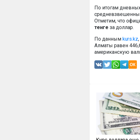
По итогам дневных
средневзвешенный
Отметим, что офиц
тенге
за доллар.
По данным
kurs.kz
Алматы равен 446,6
американскую валют
Курс доллара еще 