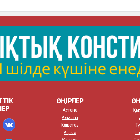
ТТІК
ӨҢІРЛЕР
ӨҢ
ЛЕР
Астана
Қы
Алматы
Көкшетау
Тү
Ақтөбе
Па
Қонаев
Пе