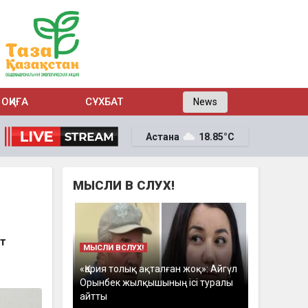
ОҚИҒА
СҰХБАТ
News
Астана
18.85°C
МЫСЛИ В СЛУХ!
ет
МЫСЛИ ВСЛУХ!
«Қария толық ақталған жоқ»: Айгүл
Орынбек жылқышының ісі туралы
айтты