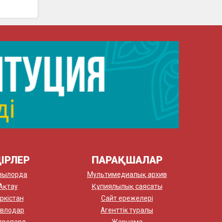
ІРЛЕР
ПАРАҚШАЛАР
зылорда
Мультимедиалық архив
Ақтау
Құпиялылық саясаты
ркістан
Сайт ережелері
влодар
Агенттік туралы
тропавл
Жарнама