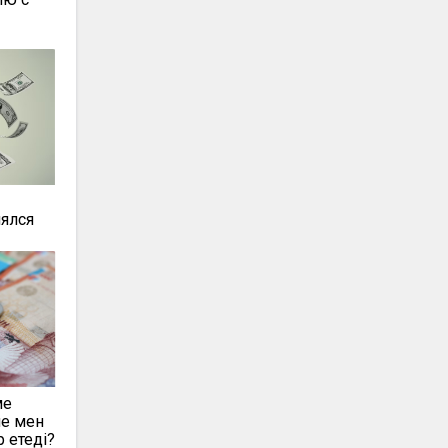
нялся
ме
ие мен
р етеді?