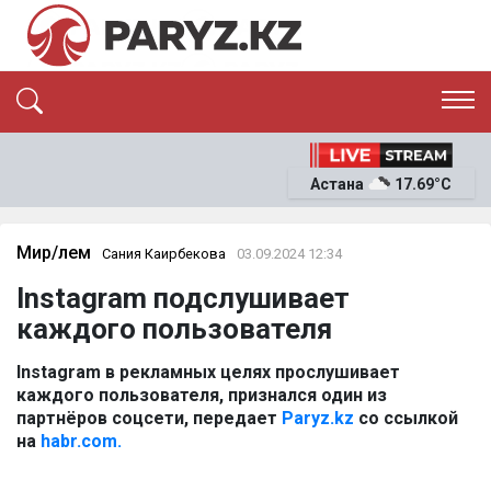
ЭКСКЛЮЗИВ
САЯСАТ
Астана
17.69°C
САЙЛАУ-2026
ЭКОНОМИКА
ҚОҒАМ
ОҚИҒА
Мир/Әлем
Сания Каирбекова
03.09.2024 12:34
СҰХБАТ
Instagram подслушивает
News
каждого пользователя
Instagram в рекламных целях прослушивает
каждого пользователя, признался один из
партнёров соцсети, передает
Paryz.kz
со ссылкой
на
habr.com.