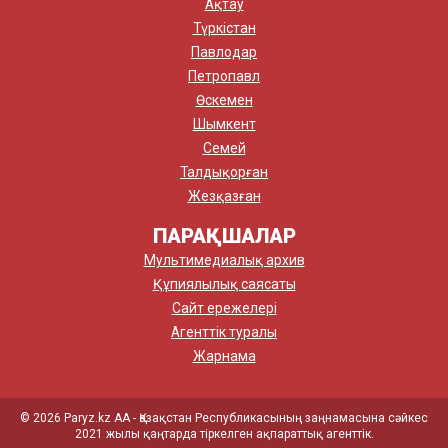
Ақтау
Түркістан
Павлодар
Петропавл
Өскемен
Шымкент
Семей
Талдықорған
Жезқазған
ПАРАҚШАЛАР
Мультимедиалық архив
Құпиялылық саясаты
Сайт ережелері
Агенттік туралы
Жарнама
© 2026 Paryz.kz АА - Қазақстан Республикасының заңнамасына сәйкес
2021 жылы қаңтарда тіркелген ақпараттық агенттік.