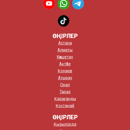
ӨҢІРЛЕР
Астана
Алматы
Көкшетау
Ақтөбе
Қонаев
Атырау
Орал
Тараз
Қарағанды
Қостанай
ӨҢІРЛЕР
Қызылорда