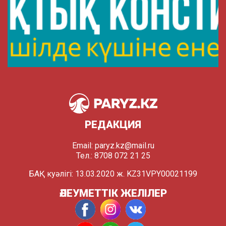
РЕДАКЦИЯ
Email:
paryz.kz@mail.ru
Тел.: 8708 072 21 25
БАҚ куәлігі: 13.03.2020 ж. KZ31VPY00021199
ӘЛЕУМЕТТІК ЖЕЛІЛЕР