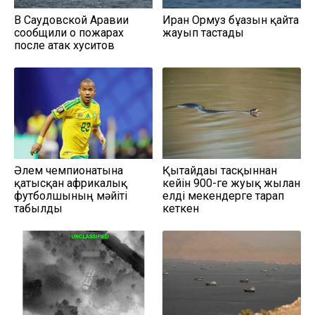
В Саудовской Аравии
Иран Ормуз бұғазын қайта
сообщили о пожарах
жауып тастады
после атак хуситов
Әлем чемпионатына
Қытайдағы тасқыннан
қатысқан африкалық
кейін 900-ге жуық жылан
футболшының мәйіті
елді мекендерге тарап
табылды
кеткен