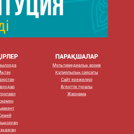
ІРЛЕР
ПАРАҚШАЛАР
зылорда
Мультимедиалық архив
Ақтау
Құпиялылық саясаты
ркістан
Сайт ережелері
влодар
Агенттік туралы
тропавл
Жарнама
скемен
ымкент
Семей
дықорған
зқазған