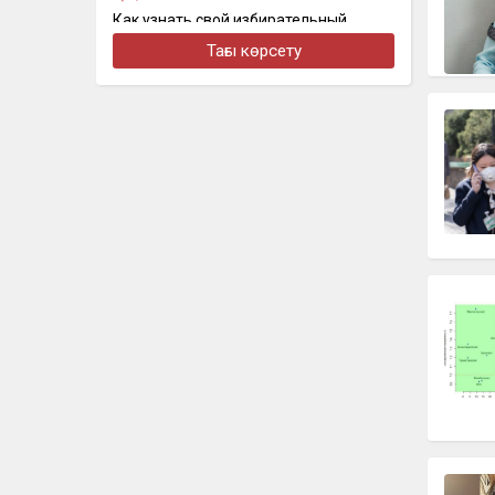
Как узнать свой избирательный
участок перед выборами: появился
Тағы көрсету
онлайн-сервис
бүгін, 19:01
Қазақстан: мұнай мен мыс. Орталық
Азияны шын мәнінде кім ұстап тұр
бүгін, 18:46
Нұрай Серікбайдың отбасы 10 млрд
теңге өтемақы талап етті
бүгін, 18:10
На Казахстан надвигается новая
волна сильной жары