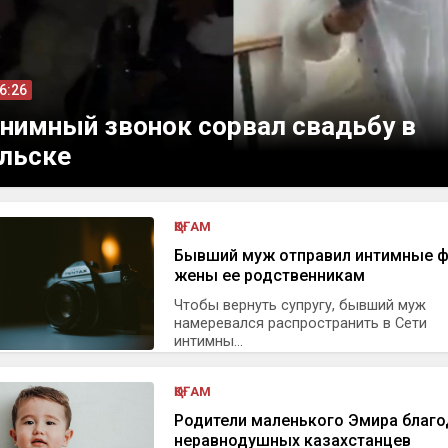
16:26
нимный звонок сорвал свадьбу в
льске
ҚОҒАМ
Бывший муж отправил интимные 
жены ее родственникам
Чтобы вернуть супругу, бывший муж
намеревался распространить в Сети
интимны...
ҚОҒАМ
Родители маленького Эмира благо
неравнодушных казахстанцев