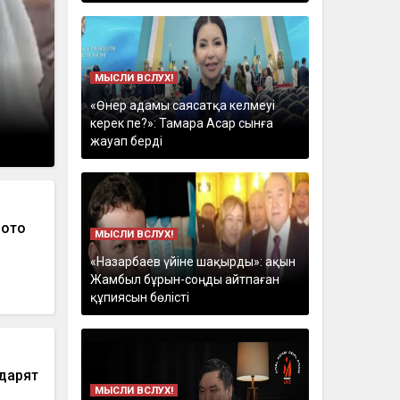
МЫСЛИ ВСЛУХ!
«Өнер адамы саясатқа келмеуі
керек пе?»: Тамара Асар сынға
жауап берді
фото
МЫСЛИ ВСЛУХ!
«Назарбаев үйіне шақырды»: ақын
Жамбыл бұрын-соңды айтпаған
құпиясын бөлісті
дарят
МЫСЛИ ВСЛУХ!