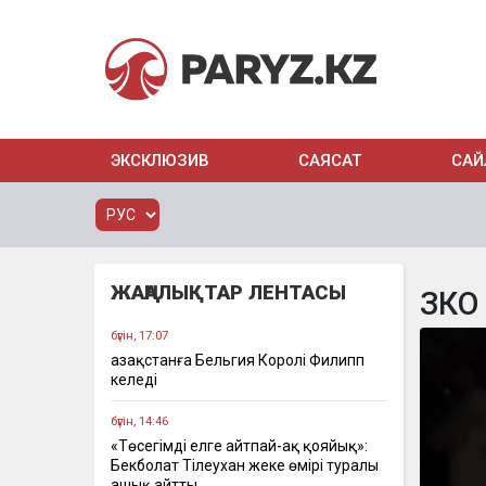
ЭКСКЛЮЗИВ
САЯСАТ
САЙ
ЖАҢАЛЫҚТАР ЛЕНТАСЫ
ЗКО
бүгін, 17:07
Қазақстанға Бельгия Королі Филипп
келеді
бүгін, 14:46
«Төсегімді елге айтпай-ақ қояйық»:
Бекболат Тілеухан жеке өмірі туралы
ашық айтты