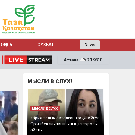
ОҚИҒА
СҰХБАТ
News
Астана
20.93°C
МЫСЛИ В СЛУХ!
МЫСЛИ ВСЛУХ!
«Қария толық ақталған жоқ»: Айгүл
Орынбек жылқышының ісі туралы
айтты