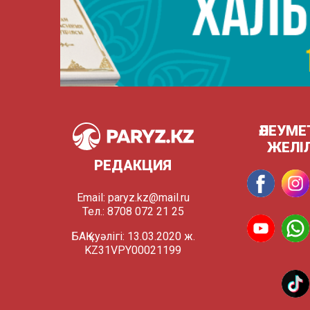
ӘЛЕУМЕ
ЖЕЛІ
РЕДАКЦИЯ
Email:
paryz.kz@mail.ru
Тел.: 8708 072 21 25
БАҚ куәлігі: 13.03.2020 ж.
KZ31VPY00021199