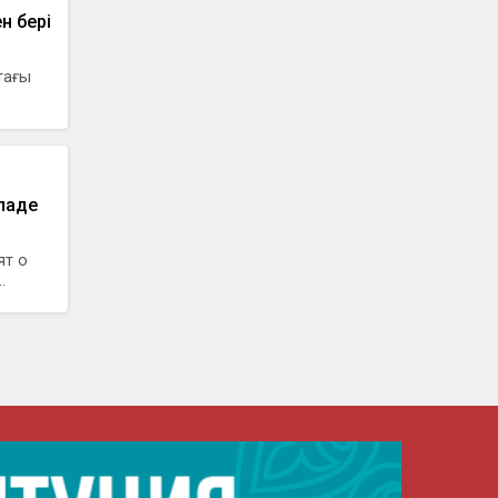
н бері
тағы
паде
ят о
.