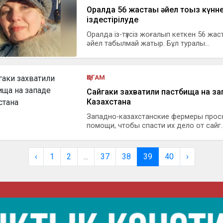
Оралда 56 жастағы әйел тоғыз күнне
іздестірілуде
Оралда із-түзсіз жоғалып кеткен 56 жас
әйел табылмай жатыр. Бұл туралы...
ҚОҒАМ
Сайгаки захватили пастбища на за
Казахстана
Западно-казахстанские фермеры прос
помощи, чтобы спасти их дело от сайг..
‹
1
2
...
37
38
39
40
›