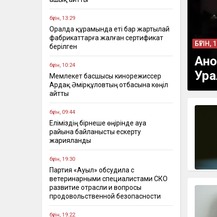
бүгін, 13:29
Оралда құрамында еті бар жартылай
фабрикаттарға жалған сертификат
БҮГІН, 
берілген
Ано
бүгін, 10:24
Ура
Мемлекет басшысы кинорежиссер
Ардақ Әмірқұловтың отбасына көңіл
айтты
бүгін, 09:44
Еліміздің бірнеше өңірінде ауа
райына байланысты ескерту
жарияланды
бүгін, 19:30
Партия «Ауыл» обсудила с
ветеринарными специалистами СКО
развитие отрасли и вопросы
продовольственной безопасности
бүгін, 19:22