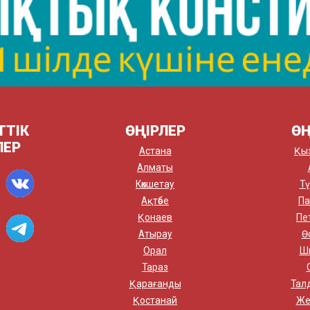
ТТІК
ӨҢІРЛЕР
ӨҢ
ЛЕР
Астана
Қы
Алматы
Көкшетау
Тү
Ақтөбе
Па
Қонаев
Пе
Атырау
Ө
Орал
Ш
Тараз
Қарағанды
Тал
Қостанай
Же