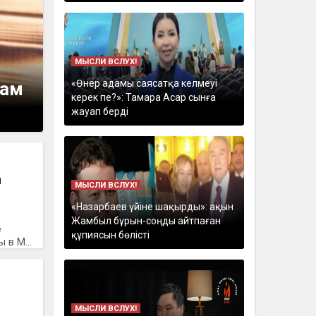
МЫСЛИ ВСЛУХ!
«Өнер адамы саясатқа келмеуі
кам
керек пе?»: Тамара Асар сынға
жауап берді
ы
МЫСЛИ ВСЛУХ!
«Назарбаев үйіне шақырды»: ақын
Жамбыл бұрын-соңды айтпаған
е
құпиясын бөлісті
в М...
МЫСЛИ ВСЛУХ!