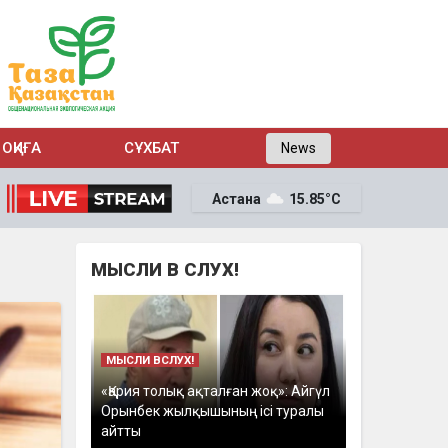
ОҚИҒА
СҰХБАТ
News
Астана
15.85°C
МЫСЛИ В СЛУХ!
МЫСЛИ ВСЛУХ!
«Қария толық ақталған жоқ»: Айгүл
Орынбек жылқышының ісі туралы
айтты