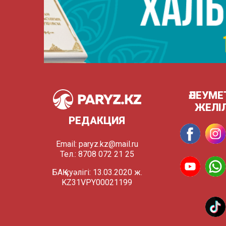
ӘЛЕУМЕ
ЖЕЛІ
РЕДАКЦИЯ
Email:
paryz.kz@mail.ru
Тел.: 8708 072 21 25
БАҚ куәлігі: 13.03.2020 ж.
KZ31VPY00021199