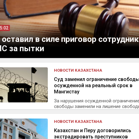
15:02
 оставил в силе приговор сотрудни
С за пытки
НОВОСТИ КАЗАХСТАНА
Суд заменил ограничение свобод
осужденной на реальный срок в
Мангистау
За нарушения осужденной ограничени
свободы заменили на лишение свободы 
НОВОСТИ КАЗАХСТАНА
Казахстан и Перу договорились
экстрадировать преступников