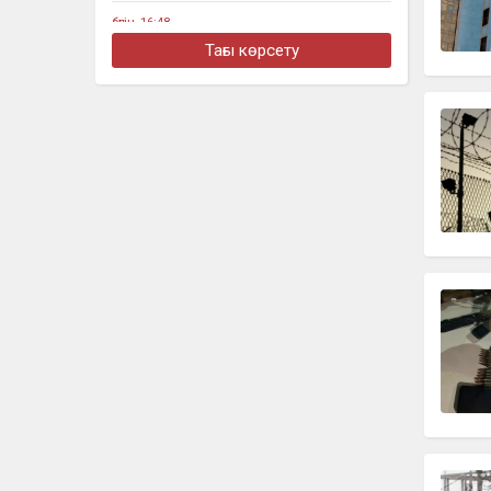
бүгін, 16:48
Алматыда жеңіл көлік тоқтап тұрған
Тағы көрсету
жүк көлігімен соқтығысты
бүгін, 16:30
Четыре бронзовые медали
завоевали казахстанцы на турнире в
Джакарте
бүгін, 16:11
«Әкем радикал емес»: қамаудағы
ақсақалдың қызы Тоқаевтан әділдік
сұрады