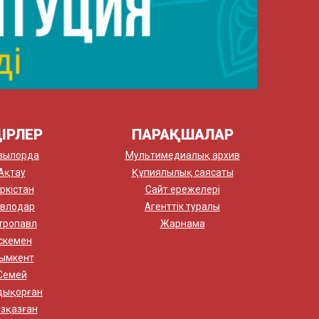
ІРЛЕР
ПАРАҚШАЛАР
зылорда
Мультимедиалық архив
Ақтау
Құпиялылық саясаты
ркістан
Сайт ережелері
влодар
Агенттік туралы
тропавл
Жарнама
скемен
ымкент
Семей
дықорған
зқазған