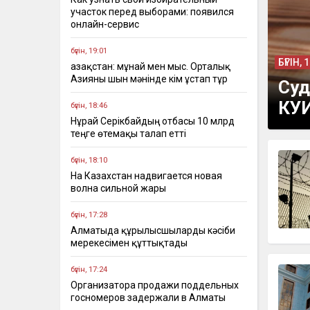
участок перед выборами: появился
онлайн-сервис
бүгін, 19:01
БҮГІН, 
Қазақстан: мұнай мен мыс. Орталық
Азияны шын мәнінде кім ұстап тұр
Суд
КУИ
бүгін, 18:46
Нұрай Серікбайдың отбасы 10 млрд
теңге өтемақы талап етті
бүгін, 18:10
На Казахстан надвигается новая
волна сильной жары
бүгін, 17:28
Алматыда құрылысшыларды кәсіби
мерекесімен құттықтады
бүгін, 17:24
Организатора продажи поддельных
госномеров задержали в Алматы