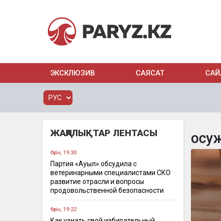
ЭКСКЛЮЗИВ
САЯСАТ
САЙ
ЖАҢАЛЫҚТАР ЛЕНТАСЫ
осу
бүгін, 19:30
Партия «Ауыл» обсудила с
ветеринарными специалистами СКО
развитие отрасли и вопросы
продовольственной безопасности
бүгін, 19:22
Как узнать свой избирательный