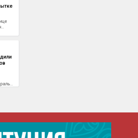
пытке
лице
..
удили
ов
аль...