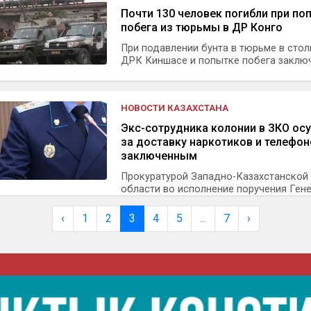
Почти 130 человек погибли при по
побега из тюрьмы в ДР Конго
При подавлении бунта в тюрьме в сто
ДРК Киншасе и попытке побега заключ.
НОВОСТИ КАЗАХСТАНА
Экс-сотрудника колонии в ЗКО ос
за доставку наркотиков и телефон
заключенным
Прокуратурой Западно-Казахстанской
области во исполнение поручения Генер
‹
1
2
3
4
5
...
7
›