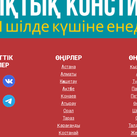
ТТІК
ӨҢІРЛЕР
ӨҢ
ЛЕР
Астана
Қы
Алматы
Көкшетау
Тү
Ақтөбе
Па
Қонаев
Пе
Атырау
Ө
Орал
Ш
Тараз
Қарағанды
Тал
Қостанай
Же