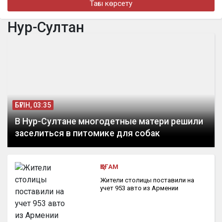
Тағы көрсету
бүгін, 18:10
На Казахстан надвигается новая волна сильной жары
Нур-Султан
бүгін, 17:28
Алматыда құрылысшыларды кәсіби мерекесімен құттықтады
БҮГІН, 03:35
В Нур-Султане многодетные матери решили
заселиться в питомике для собак
ҚОҒАМ
Жители столицы поставили на
учет 953 авто из Армении