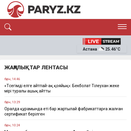
ЭКСКЛЮЗИВ
САЯСАТ
Астана
25.46°C
САЙЛАУ-2026
ЭКОНОМИКА
ҚОҒАМ
ОҚИҒА
ЖАҢАЛЫҚТАР ЛЕНТАСЫ
СҰХБАТ
News
бүгін, 14:46
«Төсегімді елге айтпай-ақ қояйық»: Бекболат Тілеухан жеке
өмірі туралы ашық айтты
бүгін, 13:29
Оралда құрамында еті бар жартылай фабрикаттарға жалған
сертификат берілген
бүгін, 10:24