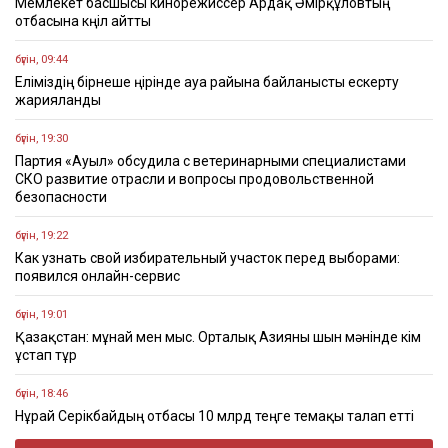
Мемлекет басшысы кинорежиссер Ардақ Әмірқұловтың
отбасына көңіл айтты
бүгін, 09:44
Еліміздің бірнеше өңірінде ауа райына байланысты ескерту
жарияланды
бүгін, 19:30
Партия «Ауыл» обсудила с ветеринарными специалистами
СКО развитие отрасли и вопросы продовольственной
безопасности
бүгін, 19:22
Как узнать свой избирательный участок перед выборами:
появился онлайн-сервис
бүгін, 19:01
Қазақстан: мұнай мен мыс. Орталық Азияны шын мәнінде кім
ұстап тұр
бүгін, 18:46
Нұрай Серікбайдың отбасы 10 млрд теңге өтемақы талап етті