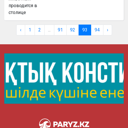
‹
1
2
...
91
92
93
94
›