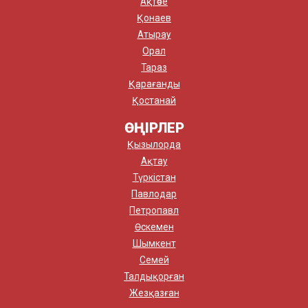
Ақтөбе
Қонаев
Атырау
Орал
Тараз
Қарағанды
Қостанай
ӨҢІРЛЕР
Қызылорда
Ақтау
Түркістан
Павлодар
Петропавл
Өскемен
Шымкент
Семей
Талдықорған
Жезқазған