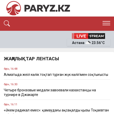
ЭКСКЛЮЗИВ
САЯСАТ
Астана
23.56°C
САЙЛАУ-2026
ЭКОНОМИКА
ҚОҒАМ
ОҚИҒА
ЖАҢАЛЫҚТАР ЛЕНТАСЫ
СҰХБАТ
News
бүгін, 16:48
Алматыда жеңіл көлік тоқтап тұрған жүк көлігімен соқтығысты
бүгін, 16:30
Четыре бронзовые медали завоевали казахстанцы на
турнире в Джакарте
бүгін, 16:11
«Әкем радикал емес»: қамаудағы ақсақалдың қызы Тоқаевтан