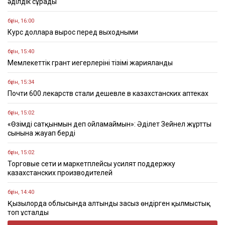
әділдік сұрады
бүгін, 16:00
Курс доллара вырос перед выходными
бүгін, 15:40
Мемлекеттік грант иегерлерінің тізімі жарияланды
бүгін, 15:34
Почти 600 лекарств стали дешевле в казахстанских аптеках
бүгін, 15:02
«Өзімді сатқынмын деп ойламаймын»: Әділет Зейнел жұрттың
сынына жауап берді
бүгін, 15:02
Торговые сети и маркетплейсы усилят поддержку
казахстанских производителей
бүгін, 14:40
Қызылорда облысында алтынды заңсыз өндірген қылмыстық
топ ұсталды