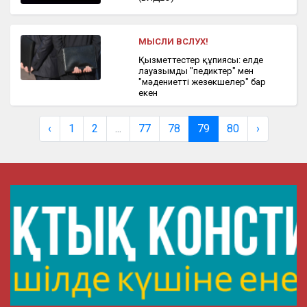
МЫСЛИ ВСЛУХ!
Қызметтестер құпиясы: елде
лауазымды "педиктер" мен
"мәдениетті жезөкшелер" бар
екен
‹
1
2
...
77
78
79
80
›