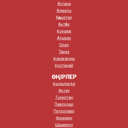
Астана
Алматы
Көкшетау
Ақтөбе
Қонаев
Атырау
Орал
Тараз
Қарағанды
Қостанай
ӨҢІРЛЕР
Қызылорда
Ақтау
Түркістан
Павлодар
Петропавл
Өскемен
Шымкент