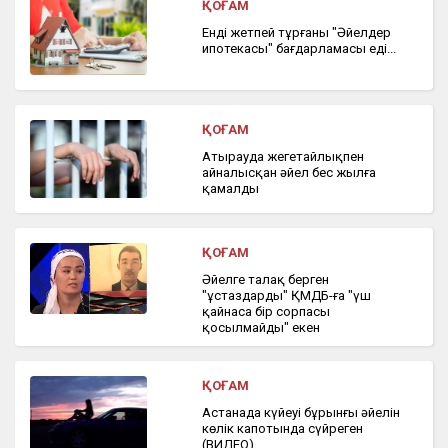
ҚОҒАМ
Енді жетпей тұрғаны "Әйелдер
ипотекасы" бағдарламасы еді...
ҚОҒАМ
Атырауда жеңгетайлықпен
айналысқан әйел бес жылға
қамалды
ҚОҒАМ
Әйелге талақ берген
"ұстаздардың" ҚМДБ-ға "үш
қайнаса бір сорпасы
қосылмайды" екен
ҚОҒАМ
Астанада күйеуі бұрынғы әйелін
көлік капотында сүйреген
(ВИДЕО)