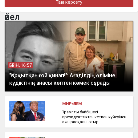
Тағы көрсету
бүгін, 14:38
В Атырау мужчина дважды ударил женщину во время ссоры
әйел
БҮГІН, 16:57
"Қорқытқан ғой қинап!": Ағаділдің өліміне
күдіктінің анасы көптен көмек сұрады
МИР/ӘЛЕМ
Трамптың бәйбішесі
президенттіктен кеткен күйеуінен
ажырасқалы отыр