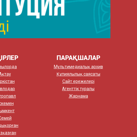
ІРЛЕР
ПАРАҚШАЛАР
зылорда
Мультимедиалық архив
Ақтау
Құпиялылық саясаты
ркістан
Сайт ережелері
влодар
Агенттік туралы
тропавл
Жарнама
скемен
ымкент
Семей
дықорған
зқазған