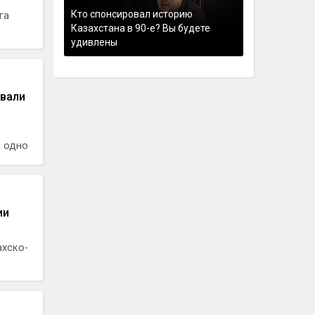
Кто спонсировал историю
га
Казахстана в 90-е? Вы будете
удивлены
евали
и одно
ии
ахско-