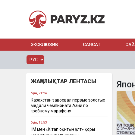
ЭКСКЛЮЗИВ
САЯСАТ
САЙ
ЖАҢАЛЫҚТАР ЛЕНТАСЫ
Япо
бүгін, 21:24
Казахстан завоевал первые золотые
медали чемпионата Азии по
гребному марафону
бүгін, 18:53
ІІМ мен «Кітап оқитын ұлт» қоры
ынтымақтастық туралы