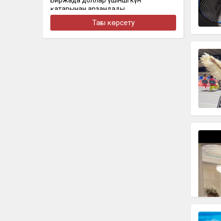
Биржада доллар үшінші күн
қатарынан арзандады
Тағы көрсету
бүгін, 16:30
Стал известен состав сборной
Казахстана на чемпионат Азии по
скалолазанию
бүгін, 16:22
Алматыда наурызда жол апатынан
қаза тапқан қыздың әкесі қайтадан
100 млн теңге талап етті
бүгін, 16:00
Доллар еще на 2 тенге снизился