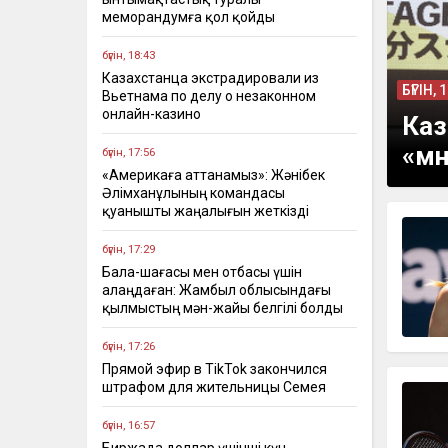
меморандумға қол қойды
бүгін, 18:43
Казахстанца экстрадировали из
БҮГІН, 
Вьетнама по делу о незаконном
онлайн-казино
Каз
«мн
бүгін, 17:56
«Америкаға аттанамыз»: Жәнібек
Әлімханұлының командасы
қуанышты жаңалығын жеткізді
бүгін, 17:29
Бала-шағасы мен отбасы үшін
алаңдаған: Жамбыл облысындағы
қылмыстың мән-жайы белгілі болды
бүгін, 17:26
Прямой эфир в TikTok закончился
штрафом для жительницы Семея
бүгін, 16:57