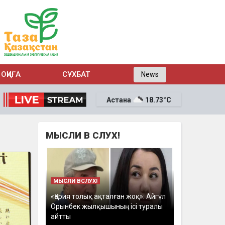
ОҚИҒА
СҰХБАТ
News
Астана
18.73°C
МЫСЛИ В СЛУХ!
МЫСЛИ ВСЛУХ!
«Қария толық ақталған жоқ»: Айгүл
Орынбек жылқышының ісі туралы
айтты