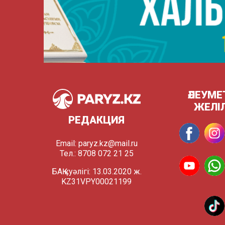
ӘЛЕУМЕ
ЖЕЛІ
РЕДАКЦИЯ
Email:
paryz.kz@mail.ru
Тел.: 8708 072 21 25
БАҚ куәлігі: 13.03.2020 ж.
KZ31VPY00021199