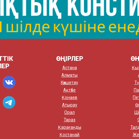
ТТІК
ӨҢІРЛЕР
ӨҢ
ЛЕР
Астана
Қы
Алматы
Көкшетау
Тү
Ақтөбе
Па
Қонаев
Пе
Атырау
Ө
Орал
Ш
Тараз
Қарағанды
Тал
Қостанай
Же