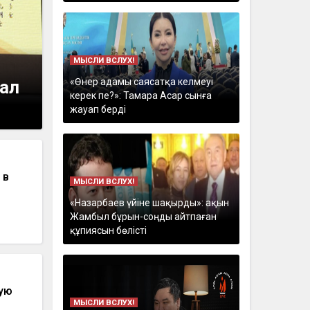
МЫСЛИ ВСЛУХ!
«Өнер адамы саясатқа келмеуі
ал
керек пе?»: Тамара Асар сынға
жауап берді
 в
МЫСЛИ ВСЛУХ!
«Назарбаев үйіне шақырды»: ақын
Жамбыл бұрын-соңды айтпаған
құпиясын бөлісті
кую
МЫСЛИ ВСЛУХ!