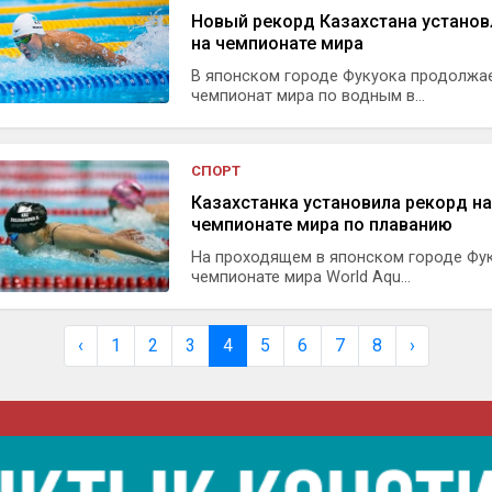
Новый рекорд Казахстана установ
на чемпионате мира
В японском городе Фукуока продолжа
чемпионат мира по водным в...
СПОРТ
Казахстанка установила рекорд на
чемпионате мира по плаванию
На проходящем в японском городе Фу
чемпионате мира World Aqu...
‹
1
2
3
4
5
6
7
8
›