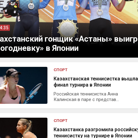
14:35
ахстанский гонщик «Астаны» выигр
огодневку» в Японии
СПОРТ
Казахстанская теннисистка вышла
финал турнира в Японии
Российская теннисистка Анна
Калинская в паре с представ...
СПОРТ
Казахстанка разгромила российс
теннисистку на турнире в Японии