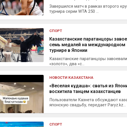
Завершился матч в рамках второго кру
турнира серии WTA 250 ...
СПОРТ
Казахстанские паратанцоры заво
семь медалей на международном
турнире в Японии
Казахстанские паратанцоры завоевал
«золото», два «с...
НОВОСТИ КАЗАХСТАНА
«Веселая кұдаша»: сватья из Япон
восхитила танцем казахстанцев
Пользователи Казнета обсуждают каз
японскую свадьбу, передает Paryz.kz...
СПОРТ