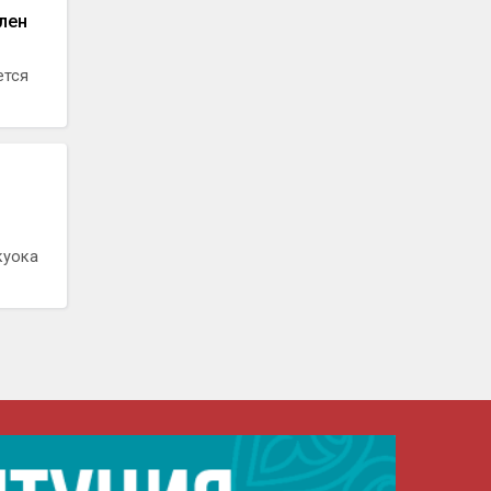
лен
ется
куока