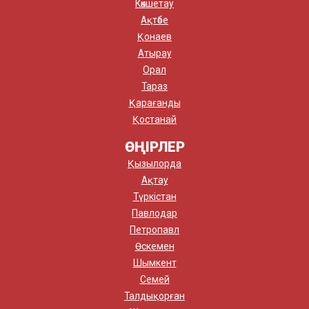
Көкшетау
Ақтөбе
Қонаев
Атырау
Орал
Тараз
Қарағанды
Қостанай
ӨҢІРЛЕР
Қызылорда
Ақтау
Түркістан
Павлодар
Петропавл
Өскемен
Шымкент
Семей
Талдықорған