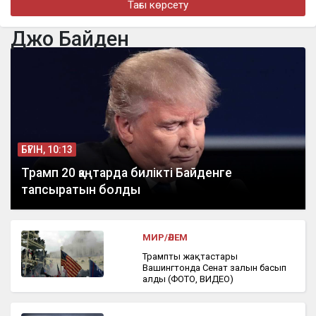
Тағы көрсету
Доллар еще на 2 тенге снизился
Джо Байден
бүгін, 15:55
Астанада шалшық суға түскен екі ер адам қамауға алынды
БҮГІН, 10:13
Трамп 20 қаңтарда билікті Байденге
тапсыратын болды
МИР/ӘЛЕМ
Трамптың жақтастары
Вашингтонда Сенат залын басып
алды (ФОТО, ВИДЕО)