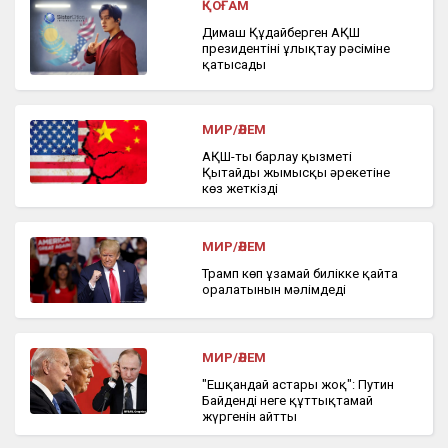
ҚОҒАМ
Димаш Құдайберген АҚШ
президентінің ұлықтау рәсіміне
қатысады
МИР/ӘЛЕМ
АҚШ-тың барлау қызметі
Қытайдың жымысқы әрекетіне
көз жеткізді
МИР/ӘЛЕМ
Трамп көп ұзамай билікке қайта
оралатынын мәлімдеді
МИР/ӘЛЕМ
"Ешқандай астары жоқ": Путин
Байденді неге құттықтамай
жүргенін айтты