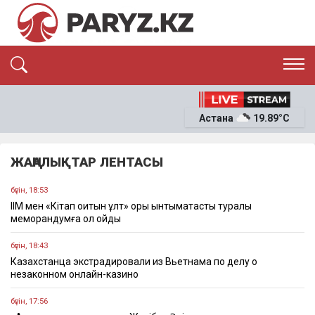
ЭКСКЛЮЗИВ
САЯСАТ
Астана
19.89°C
САЙЛАУ-2026
ЭКОНОМИКА
ҚОҒАМ
ОҚИҒА
ЖАҢАЛЫҚТАР ЛЕНТАСЫ
СҰХБАТ
News
бүгін, 18:53
ІІМ мен «Кітап оқитын ұлт» қоры ынтымақтастық туралы
меморандумға қол қойды
бүгін, 18:43
Казахстанца экстрадировали из Вьетнама по делу о
незаконном онлайн-казино
бүгін, 17:56