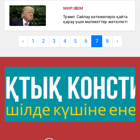
МИР/ӘЛЕМ
Трамп: Сайлау нәтижелерін қайта
қарау үшін мәліметтер жеткілікті
‹
1
2
3
4
5
6
7
8
›