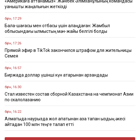
«Америкаға аттанамыз»: Жәнібек Әлімханұлының командасы
қуанышты жаңалығын жеткізді
бүгін, 17:29
Бала-шағасы мен отбасы үшін алаңдаған: Жамбыл
облысындағы қылмыстың мән-жайы белгілі болды
бүгін, 17:26
Прямой эфир в TikTok закончился штрафом для жительницы
Семея
бүгін, 16:57
Биржада доллар үшінші күн қатарынан арзандады
бүгін, 16:30
Стал известен состав сборной Казахстана на чемпионат Азии
по скалолазанию
бүгін, 16:22
Алматыда наурызда жол апатынан қаза тапқан қыздың әкесі
қайтадан 100 млн теңге талап етті
бүгін, 16:00